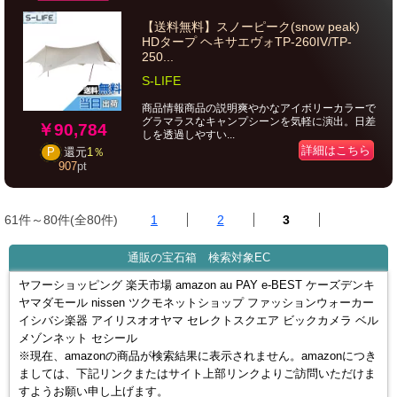
【送料無料】スノーピーク(snow peak)
HDタープ ヘキサエヴォTP-260IV/TP-
250...
S-LIFE
商品情報商品の説明爽やかなアイボリーカラーで
グラマラスなキャンプシーンを気軽に演出。日差
￥90,784
しを透過しやすい...
詳細はこちら
P
還元
1％
907
pt
61件～80件(全80件)
1
2
3
通販の宝石箱 検索対象EC
ヤフーショッピング 楽天市場 amazon au PAY e-BEST ケーズデンキ
ヤマダモール nissen ツクモネットショップ ファッションウォーカー
イシバシ楽器 アイリスオオヤマ セレクトスクエア ビックカメラ ベル
メゾンネット セシール
※現在、amazonの商品が検索結果に表示されません。amazonにつき
ましては、下記リンクまたはサイト上部リンクよりご訪問いただけま
すようお願い申し上げます。