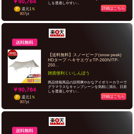
￥90,784
しを透過しやすい...
詳細はこちら
P
還元
1％
907
pt
【送料無料】スノーピーク(snow peak)
HDタープ ヘキサエヴォTP-260IV/TP-
250...
雑貨便利くいしんぼう
商品情報商品の説明爽やかなアイボリーカラーで
グラマラスなキャンプシーンを気軽に演出。日差
￥90,784
しを透過しやすい...
詳細はこちら
P
還元
1％
907
pt