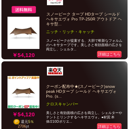
スノーピーク タープ HDタープ シールド
ヘキサエヴォ Pro TP-250R アウトドア ヘ
キサ型...
ニッチ・リッチ・キャッチ
スノーピークが提案する、大胆で斬新なフォルム
のヘキサタープです。美しさと有効面積の広さを
両立し、シェルタ...
￥54,120
詳細はこちら
クーポン配布中★(スノーピーク)snow
peak HDタープ シールド ヘキサエヴォ
Pro. (s...
クロスキャンパー
美しさと有効面積の広さを両立し、シェルターや
￥54,120
テントとリンクするヘキサエヴォ。●材質:本
体/210Dポリエ...
P
還元
5％
2706
pt
詳細はこちら