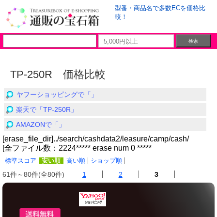
型番・商品名で多数ECを価格比
較！
TP-250R 価格比較
ヤフーショッピングで「」
楽天で「TP-250R」
AMAZONで「」
[erase_file_dir]../search/cashdata2/leasure/camp/cash/
[全ファイル数：2224***** erase num 0 *****
標準スコア
安い順
高い順
ショップ順
61件～80件(全80件)
1
2
3