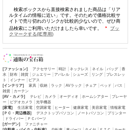
検索ボックスから直接検索されました商品は「リア
ルタイムの情報に近い」です。そのためで価格比較サ
イトで売り切れのリンクが比較的少ないので、ぜひ商
品検索にご利用いただけましたら幸いです。
ブッ
クマークする(IE専用)
[ファッション]
アクセサリー
│
時計
│
ネックレス
│
ネイル
│
バッグ
│
香
水
│
財布
│
雑貨
│
ジュエリー
│
アパレル
│
シューズ
│
リング
│
ブレスレッ
ト
│
インナー
│
ピアス
[インテリア]
家具
│
収納
│
ラック
│
AVラック
│
チェア
│
ベッド
│
バス
│
雑貨
│
カーテン
[AV・カメラ]
テレビ
│
カメラ
│
オーディオ
│
ホームシアター
│
プレーヤ
ー
│
ビデオカメラ
│
光学機器
[家電]
生活家電
│
空調家電
│
ヒーター
│
健康家電
│
美容家電
│
情報家電
[ＰＣ・周辺機器]
デスクトップパソコン
│
ノートパソコン
│
プリンター
│
ドライバー
│
ＰＣパーツ
[ガーデン]
ファニチャー
[自動車・バイク・自転車]
自転車
│
車パーツ
│
タイヤ
│
ＥＴＣ
│
カーナ