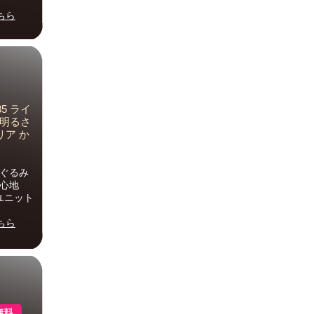
ちら
5 ライ
 明るさ
リア か
いぐるみ
心地
ユニット
ちら