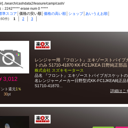
dir]../search/cashdata2/leasure/camp/cash/
42***** erase num 0 *****
標準スコア
│
価格の安い順
│
価格の高い順
│
ショップ
│
あいうえお順
│
80件)
1
2
3
レンジャー用 『フロント』エキゾーストパイプ
トのみ S1710-41870 KK-FC1JKEA 日野純正部品
株式会社 スズキモータース
品名 『フロント』エキゾーストパイプガスケット
￥3,012
名レンジャーメーカー日野型式KK-FC1JKEA純正品
S1710-41870...
イント還元
1％
詳細はこ
30
pt