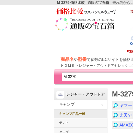
M-3279 価格比較 - 通販の宝石箱
売れ筋からレ
商品名
型番
や
で多数のECサイトを価格
ＨＯＭＥ > レジャー・アウトドアセレクショ
M-3
レジャー・アウトドア
キャンプ
ヤフー
キャンプ用品一般
楽天で
テント
AMA
タープ