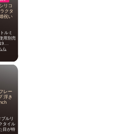
 シリコ
ャラクタ
結婚祝い
リトルミ
3本使用別売
...
ちら
フレー
ブ 浮き
nch
タブルリ
クタイル
た目が特