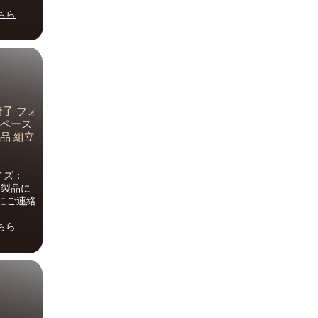
ちら
椅子 フォ
スペース
品 組立
イズ：
G。製品に
にご連絡
ちら