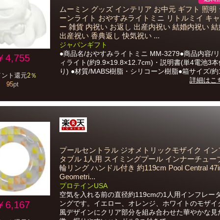
ムーミン グッズ インテリア お中元 ギフト 照明
ーンライト おやすみライトミニ リトルミイ キ
ー 雑貨 内祝い お返し 出産内祝い 結婚内祝い 
出産祝い 香典返し 快気祝い ...
ジャパンギフト
●商品名/おやすみライトミニ MM-3279●商品内容/
￥4,755
ィライト(約9.9×19.8×12.7cm)・説明書(単4電池
り) ●材質/MABS樹脂・シリコーン樹脂●箱サイズ/約19.
イント還元
2％
詳細はこ
95
pt
プールセントラル ジオメトリックモザイク イン
タブル 1人用 スイミングプール インナーチュー
輪リング ハンドル付き 約119cm Pool Central 47i
Geometri...
プロテインUSA
空気を入れる前の直径約119cmの1人用インフレー
￥6,167
ングです。イエロー、オレンジ、ホワイトのモザイ
風デザインにクリア部分を組み合わせた華やかな見