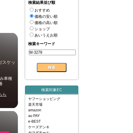
検索結果並び順
おすすめ
価格の安い順
価格の高い順
ショップ
あいうえお順
検索キーワード
ガスケッ
のみ車種
番
検索対象EC
ちら
ヤフーショッピング
楽天市場
amazon
au PAY
e-BEST
ケーズデンキ
ヤマダモール