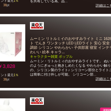
イント還元
1％
を共有している為、品...
38
pt
詳細はこ
ムーミン リトルミイのおやすみライト ミニ 1628
ト でんき ワンタッチ LED LEDライト 安心 安全
調節 シリコン やわらかい 子供部屋 寝室 インテ
わいい 絵本 キャラ...
キャラクター雑貨 ポップル
ムーミン・リトルミィのおやすみライトです。 ぬ
￥3,828
のようにぎゅっと抱きしめたくなる やわらかい触り
の、シリコン製のライト♪ シリコーン部分とライト
は簡単に付け外しが可能。 シリコーン部...
イント還元
1％
詳細はこ
38
pt