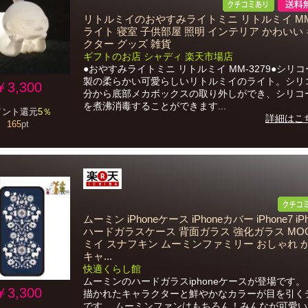
リトルミイのおやすみライトミニ リトルミイ MM-
ライト 寝室 子供部屋 照明 インテリア かわいい
クター グッズ 雑貨
ギフトのお店 シャディ 楽天市場店
●おやすみライトミニ リトルミイ MM-3279●シリ
製の柔らかい可愛らしいリトルミイのライト。シリ
￥3,300
分から底部メカボックスの取り外しができ、シリコ
を煮沸消毒することができます...
イント還元
5％
詳細はこ
165
pt
ムーミン iPhoneケース iPhoneカバー iPhone7 iPh
ハードガラスケース 背面ガラス 強化ガラス MOO
ミイ スナフキン ムーミンファミリー おしゃれ 
キャ...
快適くらし館
ムーミンのハードガラスiphoneケースが登場です。
￥3,300
描かれたキャラクターと鮮やかなカラーが目を引く
です。 ムーミンファンはもちろん！みんなが可愛