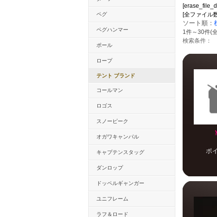
[erase_file_
ペグ
[全ファイル数：22
ソート順：
ペグハンマー
1件～30件(全
検索条件：
ポール
ロープ
テント ブランド
コールマン
ロゴス
スノーピーク
オガワキャンパル
ポ
キャプテンスタッグ
ダンロップ
ドッペルギャンガー
ユニフレーム
ラフ＆ロード