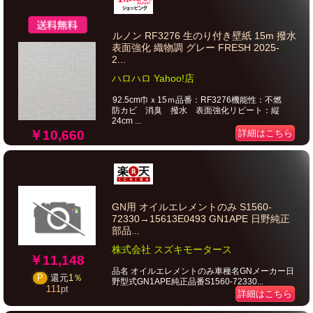
ルノン RF3276 生のり付き壁紙 15m 撥水
表面強化 織物調 グレー FRESH 2025-
2...
ハロハロ Yahoo!店
92.5cm巾ｘ15ｍ品番：RF3276機能性：不燃
防カビ 消臭 撥水 表面強化リピート：縦
24cm ...
￥10,660
詳細はこちら
GN用 オイルエレメントのみ S1560-
72330→15613E0493 GN1APE 日野純正
部品...
株式会社 スズキモータース
￥11,148
品名 オイルエレメントのみ車種名GNメーカー日
P
還元
1％
野型式GN1APE純正品番S1560-72330...
111
pt
詳細はこちら