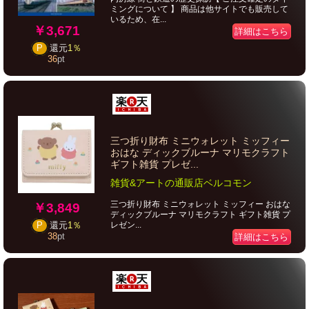
ミングについて 】 商品は他サイトでも販売して
いるため、在...
￥3,671
詳細はこちら
P
還元
1％
36
pt
三つ折り財布 ミニウォレット ミッフィー
おはな ディックブルーナ マリモクラフト
ギフト雑貨 プレゼ...
雑貨&アートの通販店ベルコモン
三つ折り財布 ミニウォレット ミッフィー おはな
￥3,849
ディックブルーナ マリモクラフト ギフト雑貨 プ
レゼン...
P
還元
1％
38
pt
詳細はこちら