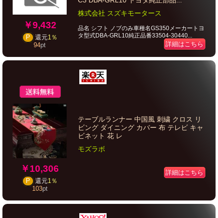
C3 DBA-GRL10 トヨタ純正部品...
株式会社 スズキモータース
￥9,432
品名 シフト ノブのみ車種名GS350メーカートヨ
タ型式DBA-GRL10純正品番33504-30440...
P
還元
1％
詳細はこちら
94
pt
テーブルランナー 中国風 刺繍 クロス リ
ビング ダイニング カバー 布 テレビ キャ
ビネット 花 レ
モズラボ
￥10,306
詳細はこちら
P
還元
1％
103
pt