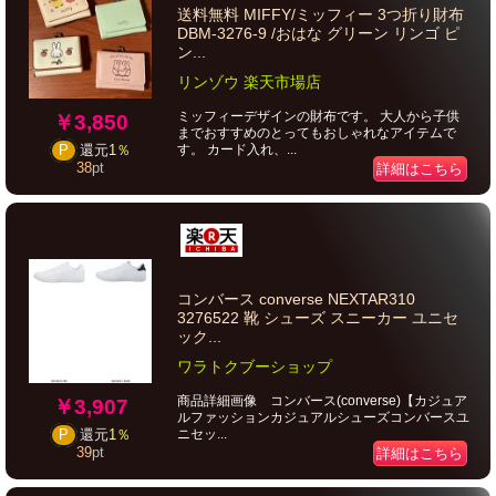
送料無料 MIFFY/ミッフィー 3つ折り財布
DBM-3276-9 /おはな グリーン リンゴ ピ
ン...
リンゾウ 楽天市場店
ミッフィーデザインの財布です。 大人から子供
￥3,850
までおすすめのとってもおしゃれなアイテムで
す。 カード入れ、...
P
還元
1％
38
pt
詳細はこちら
コンバース converse NEXTAR310
3276522 靴 シューズ スニーカー ユニセ
ック...
ワラトクブーショップ
商品詳細画像 コンバース(converse)【カジュア
￥3,907
ルファッションカジュアルシューズコンバースユ
ニセッ...
P
還元
1％
39
pt
詳細はこちら