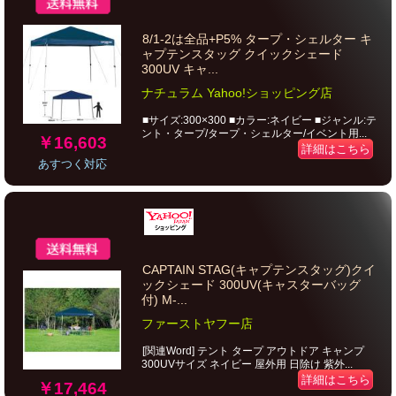
8/1-2は全品+P5% タープ・シェルター キ
ャプテンスタッグ クイックシェード
300UV キャ...
ナチュラム Yahoo!ショッピング店
■サイズ:300×300 ■カラー:ネイビー ■ジャンル:テ
ント・タープ/タープ・シェルター/イベント用...
￥16,603
詳細はこちら
あすつく対応
CAPTAIN STAG(キャプテンスタッグ)クイ
ックシェード 300UV(キャスターバッグ
付) M-...
ファーストヤフー店
[関連Word] テント タープ アウトドア キャンプ
300UVサイズ ネイビー 屋外用 日除け 紫外...
詳細はこちら
￥17,464