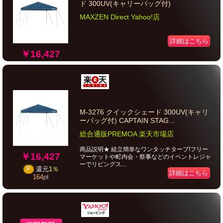
ド 300UV(キャリーバッグ付)
MAXZEN Direct Yahoo!店
詳細はこちら
￥16,427
M-3276 クイックシェード 300UV(キャリ
ーバッグ付) CAPTAIN STAG...
総合通販PREMOA 楽天市場店
商品説明★ 組立簡単なワンタッチタープ!フリー
￥16,427
マーケットや町内会・祭事などのイベントレジャ
ーでリビングス...
P
還元
1％
詳細はこちら
164
pt