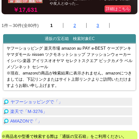
や友人とゆった...
￥17,631
詳細はこちら
1件～30件(全80件)
1
2
3
通販の宝石箱 検索対象EC
ヤフーショッピング 楽天市場 amazon au PAY e-BEST ケーズデンキ
ヤマダモール nissen ツクモネットショップ ファッションウォーカー
イシバシ楽器 アイリスオオヤマ セレクトスクエア ビックカメラ ベル
メゾンネット セシール
※現在、amazonの商品が検索結果に表示されません。amazonにつき
ましては、下記リンクまたはサイト上部リンクよりご訪問いただけま
すようお願い申し上げます。
ヤフーショッピングで「」
楽天で「M-3276」
AMAZONで「」
※商品名や型番で検索する際は「通販の宝石箱」をご利用ください。