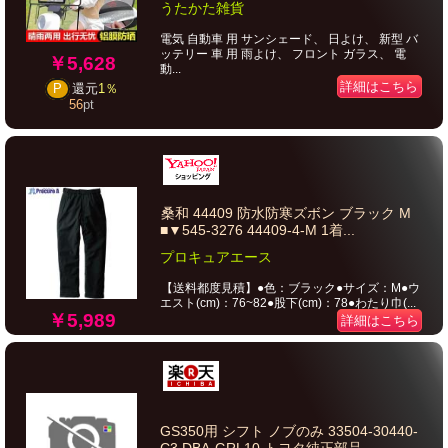
うたかた雑貨
電気 自動車 用 サンシェード、 日よけ、 新型 バ
ッテリー 車 用 雨よけ、 フロント ガラス、 電
￥5,628
動...
詳細はこちら
P
還元
1％
56
pt
桑和 44409 防水防寒ズボン ブラック M
■▼545-3276 44409-4-M 1着...
プロキュアエース
【送料都度見積】●色：ブラック●サイズ：M●ウ
エスト(cm)：76~82●股下(cm)：78●わたり巾(...
￥5,989
詳細はこちら
GS350用 シフト ノブのみ 33504-30440-