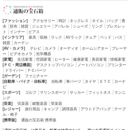
[ファッション]
アクセサリー
│
時計
│
ネックレス
│
ネイル
│
バッグ
│
香
水
│
財布
│
雑貨
│
ジュエリー
│
アパレル
│
シューズ
│
リング
│
ブレスレッ
ト
│
インナー
│
ピアス
[インテリア]
家具
│
収納
│
ラック
│
AVラック
│
チェア
│
ベッド
│
バス
│
雑貨
│
カーテン
[AV・カメラ]
テレビ
│
カメラ
│
オーディオ
│
ホームシアター
│
プレーヤ
ー
│
ビデオカメラ
│
光学機器
[家電]
生活家電
│
空調家電
│
ヒーター
│
健康家電
│
美容家電
│
情報家電
[ＰＣ・周辺機器]
デスクトップパソコン
│
ノートパソコン
│
プリンター
│
ドライバー
│
ＰＣパーツ
[ガーデン]
ファニチャー
[自動車・バイク・自転車]
自転車
│
車パーツ
│
タイヤ
│
ＥＴＣ
│
カーナ
ビ
[スポーツ]
ゴルフ
│
マリンスポーツ
│
サッカー
│
フィットネス
│
ランニ
ング
[音楽]
弦楽器
│
鍵盤楽器
│
管楽器
[レジャー]
旅行用品
│
キャンプ
│
調理器具
│
アウトドアバッグ
│
テーブ
ル・椅子
[携帯版]
通販の宝石箱 携帯版