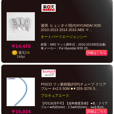
適用: ヒュンダイ/現代/HYUNDAI IX35
2010-2013 2014 2015 ABS マ...
オートパーツエージェンシー
材質：ABS マット調年式：2010-2015対応自動
￥14,470
車メーカー：For Hyundai IX35 20...
P
還元
1％
詳細はこちら
144
pt
PISCO フッ素樹脂(FEP)チューブ クリア
ブルー 4×2.5 50M ■▼259-3276 S...
プロキュアエース
【代引決済不可】【送料都度見積】 ●色：クリア
ブルー●内径(mm)：2.5●外径(mm)：4●全長(m...
￥15,024
詳細はこちら