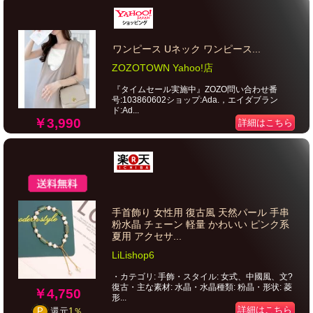
ワンピース Uネック ワンピース...
ZOZOTOWN Yahoo!店
『タイムセール実施中』ZOZO問い合わせ番
号:103860602ショップ:Ada.，エイダブラン
ド:Ad...
￥3,990
詳細はこちら
手首飾り 女性用 復古風 天然パール 手串
粉水晶 チェーン 軽量 かわいい ピンク系
夏用 アクセサ...
LiLishop6
・カテゴリ: 手飾・スタイル: 女式、中國風、文?
復古・主な素材: 水晶・水晶種類: 粉晶・形状: 菱
￥4,750
形...
詳細はこちら
P
還元
1％