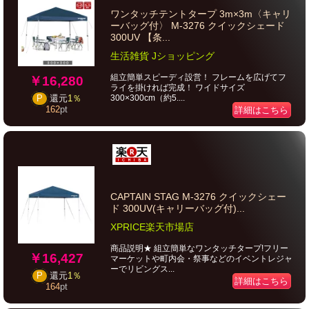
ワンタッチテントタープ 3m×3m〈キャリ
ーバッグ付〉 M-3276 クイックシェード
300UV 【条...
生活雑貨 Jショッピング
組立簡単スピーディ設営！ フレームを広げてフ
￥16,280
ライを掛ければ完成！ ワイドサイズ
300×300cm（約5....
P
還元
1％
162
pt
詳細はこちら
CAPTAIN STAG M-3276 クイックシェー
ド 300UV(キャリーバッグ付)...
XPRICE楽天市場店
商品説明★ 組立簡単なワンタッチタープ!フリー
￥16,427
マーケットや町内会・祭事などのイベントレジャ
ーでリビングス...
P
還元
1％
詳細はこちら
164
pt