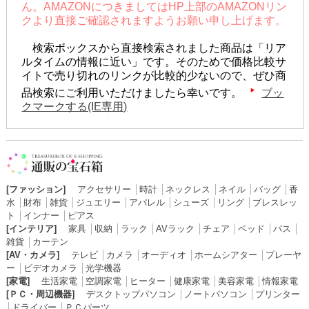
ん。AMAZONにつきましてはHP上部のAMAZONリン
クより直接ご確認されますようお願い申し上げます。
検索ボックスから直接検索されました商品は「リア
ルタイムの情報に近い」です。そのためで価格比較サ
イトで売り切れのリンクが比較的少ないので、ぜひ商
品検索にご利用いただけましたら幸いです。
ブッ
クマークする(IE専用)
[ファッション]
アクセサリー
│
時計
│
ネックレス
│
ネイル
│
バッグ
│
香
水
│
財布
│
雑貨
│
ジュエリー
│
アパレル
│
シューズ
│
リング
│
ブレスレッ
ト
│
インナー
│
ピアス
[インテリア]
家具
│
収納
│
ラック
│
AVラック
│
チェア
│
ベッド
│
バス
│
雑貨
│
カーテン
[AV・カメラ]
テレビ
│
カメラ
│
オーディオ
│
ホームシアター
│
プレーヤ
ー
│
ビデオカメラ
│
光学機器
[家電]
生活家電
│
空調家電
│
ヒーター
│
健康家電
│
美容家電
│
情報家電
[ＰＣ・周辺機器]
デスクトップパソコン
│
ノートパソコン
│
プリンター
│
ドライバー
│
ＰＣパーツ