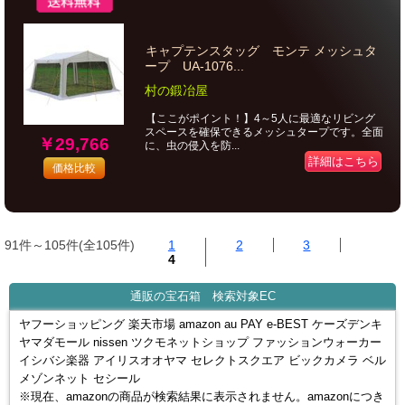
キャプテンスタッグ モンテ メッシュタ
ープ UA-1076...
村の鍛冶屋
【ここがポイント！】4～5人に最適なリビング
スペースを確保できるメッシュタープです。全面
￥29,766
に、虫の侵入を防...
詳細はこちら
価格比較
91件～105件(全105件)
1
2
3
4
通販の宝石箱 検索対象EC
ヤフーショッピング 楽天市場 amazon au PAY e-BEST ケーズデンキ
ヤマダモール nissen ツクモネットショップ ファッションウォーカー
イシバシ楽器 アイリスオオヤマ セレクトスクエア ビックカメラ ベル
メゾンネット セシール
※現在、amazonの商品が検索結果に表示されません。amazonにつき