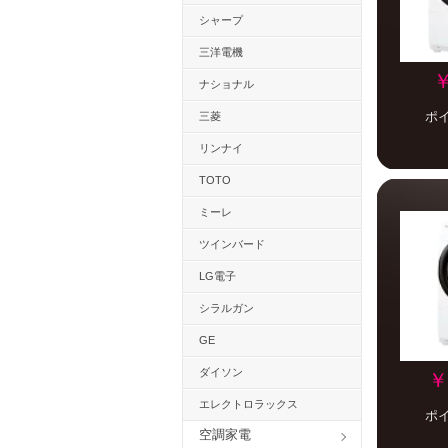
シャープ
三洋電機
￥
ナショナル
ポ
三菱
リンナイ
TOTO
ミーレ
ツインバード
LG電子
シラルガン
GE
ダイソン
￥
エレクトロラックス
ポ
空調家電