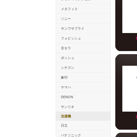
メタフィス
ソニー
サンワサプライ
フォピッシュ
京セラ
ボッシュ
シチズン
象印
ヤマハ
DENON
サンリオ
洗濯機
日立
パナソニック