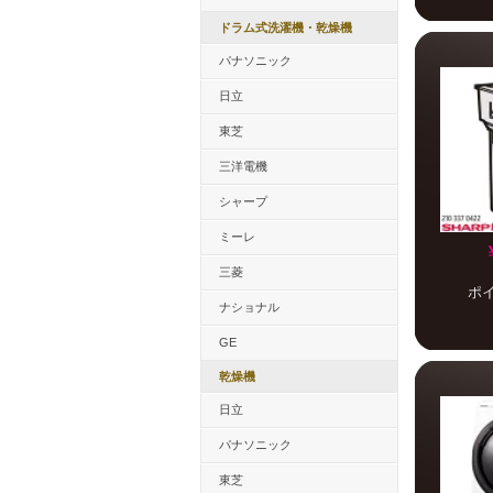
ドラム式洗濯機・乾燥機
パナソニック
日立
東芝
三洋電機
シャープ
ミーレ
三菱
ポ
ナショナル
GE
乾燥機
日立
パナソニック
東芝