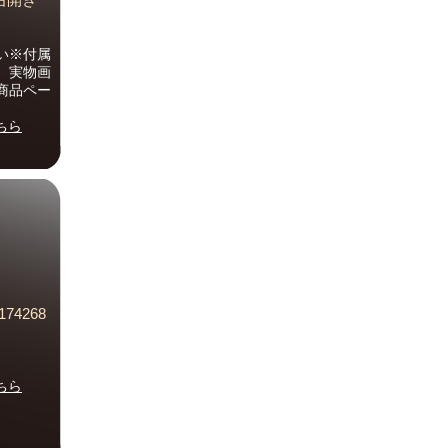
／右開き
い※付属
。実物画
商品ペー
ちら
74268
ちら