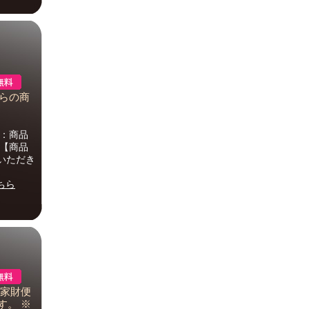
ちらの商
法：商品
に【商品
いただき
ちら
型家財便
す。 ※