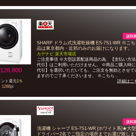
SHARP ドラム式洗濯乾燥機 ES-7S1-WR ※こ
品は東京都内・近郊のみのお届けになります。
カデナビ 楽天市場店
ご注意事項 ※大型設置配送商品の為、【支払い方
代引】はご利用いただけません。 ※商品ご購入時
128,800
代引】を選択いただいても、ご注文を無効とさせて
ますのでご了承くださいませ。 ※こちら...
イント還元
1％
詳細はこ
1288
pt
洗濯機 シャープ ES-7S1-WR [ホワイト系]★大
ドライバー2名でご指定の場所までお運び致しま