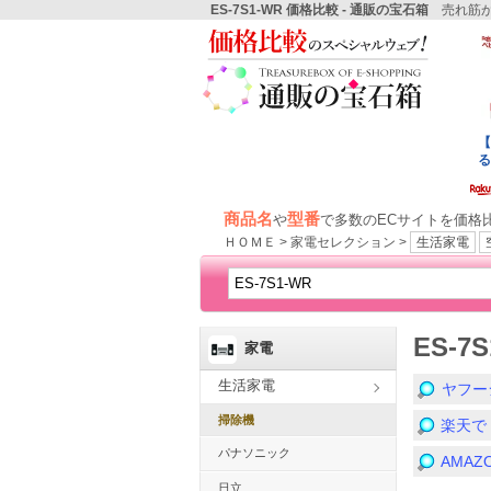
ES-7S1-WR 価格比較 - 通販の宝石箱
売れ筋か
商品名
型番
や
で多数のECサイトを価格
ＨＯＭＥ > 家電セレクション >
生活家電
ES-
家電
生活家電
ヤフー
掃除機
楽天で
パナソニック
AMA
日立