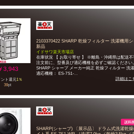
2103370422 SHARP 乾燥フィルター 洗濯機用
新品
イドサワ楽天市場店
在庫状況 【 お取り寄せ 】 ※離島・沖縄県は配送不
注文前に、型番及び適応機種を必ずご確認ください
￥3,943
SHARP シャープ メーカー純正 乾燥フィルター 洗濯
適応機種： ES-7S1-...
詳細はこ
イント還元
1％
39
pt
SHARP(シャープ) 〔展示品〕 ドラム式洗濯乾燥