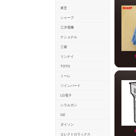
東芝
シャープ
三洋電機
ナショナル
三菱
リンナイ
TOTO
ミーレ
ツインバード
LG電子
シラルガン
GE
ダイソン
エレクトロラックス