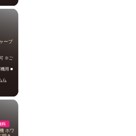
シャープ
可 ※ご
。
機用 ■
ちら
機 ホワ