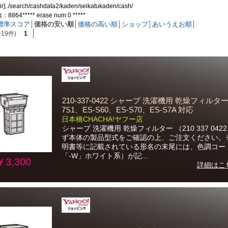
dir]../search/cashdata2/kaden/seikatukaden/cash/
64***** erase num 0 *****
標準スコア
│
価格の安い順
│
価格の高い順
│
ショップ
│
あいうえお順
│
19件)
1
210-337-0422 シャープ 洗濯機用 乾燥フィルター 
7S1、ES-S60、ES-S70、ES-S7A 対応
日本橋CHACHA!ヤフー店
シャープ 洗濯機用 乾燥フィルター （210 337 042
ず本体の製品型式をご確認の上、ご注文ください。
明書等に記載されている形名の末尾には、色調コー
「-W」ホワイト系）が記...
￥3,300
詳細はこ