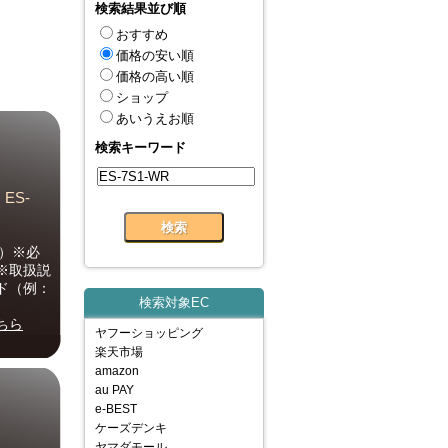
検索結果並び順
おすすめ
価格の安い順
価格の高い順
ショップ
あいうえお順
検索キーワード
ES-
2）※必
※取扱説
ド（例：
検索対象EC
ちら
ヤフーショッピング
楽天市場
amazon
au PAY
e-BEST
ケーズデンキ
ヤマダモール