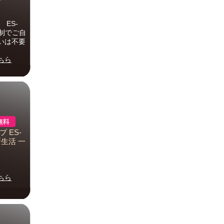
ES-
体制でご自
いは不要
ちら
 ES-
新生活 一
ちら