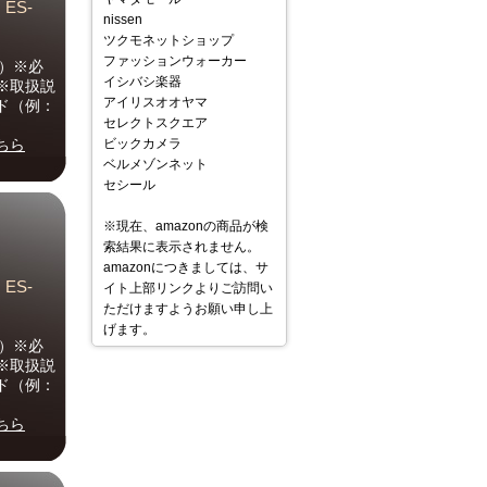
ES-
nissen
ツクモネットショップ
ファッションウォーカー
2）※必
イシバシ楽器
※取扱説
アイリスオオヤマ
ド（例：
セレクトスクエア
ちら
ビックカメラ
ベルメゾンネット
セシール
※現在、amazonの商品が検
索結果に表示されません。
amazonにつきましては、サ
ES-
イト上部リンクよりご訪問い
ただけますようお願い申し上
げます。
2）※必
※取扱説
ド（例：
ちら