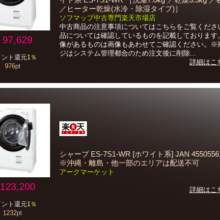
イト系 ES-7S1-WR ［洗濯7.0kg ／乾燥3.5kg 
／ヒーター乾燥(水冷・除湿タイプ)］
ソフマップ中古専門楽天市場店
中古商品の注意事項についてはこちらをご覧くださ
品については確認しているものを記載しております
97,629
像があるものは画像もあわせてご確認ください。※
ジはシステム管理都合のため注文後に削除...
イント還元
1％
詳細はこ
976
pt
シャープ ES-7S1-WR [ホワイト系] JAN 45505561
※沖縄・離島・他一部のエリアは配送不可
アークマーケット
123,200
詳細はこ
イント還元
1％
1232
pt