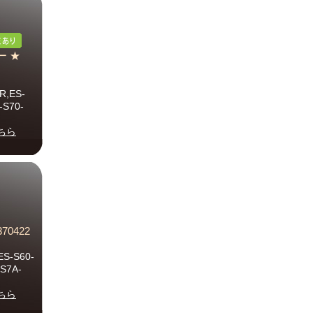
ー ★
R,ES-
-S70-
ちら
0422
S-S60-
S7A-
ちら