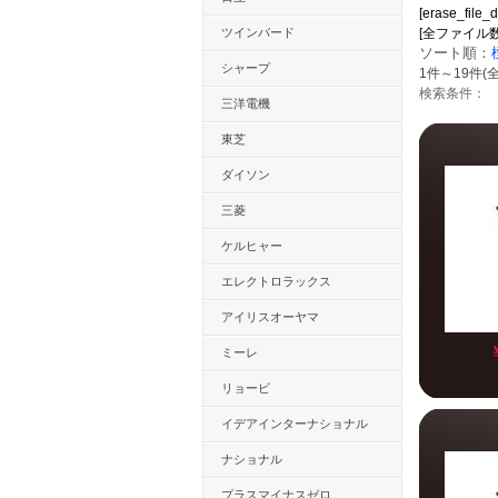
[erase_file_
ツインバード
[全ファイル数：88
ソート順：
シャープ
1件～19件(全
検索条件：
三洋電機
東芝
ダイソン
三菱
ケルヒャー
エレクトロラックス
アイリスオーヤマ
ミーレ
リョービ
イデアインターナショナル
ナショナル
プラスマイナスゼロ