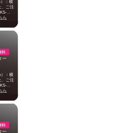
mm）：横
上、ご注
-...
ちら
ター
mm）：横
上、ご注
-...
ちら
ター