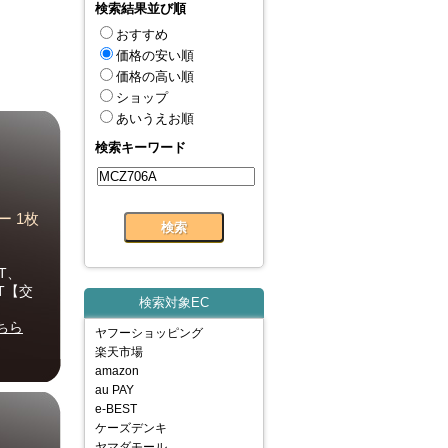
検索結果並び順
おすすめ
価格の安い順
価格の高い順
ショップ
あいうえお順
検索キーワード
 1枚
-T、
-T【交
検索対象EC
ちら
ヤフーショッピング
楽天市場
amazon
au PAY
e-BEST
ケーズデンキ
ヤマダモール