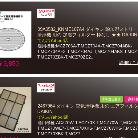
99A0582_KNME107A4 ダイキン 除加湿ストリ
清浄機 用の 加湿フィルター 枠なし ★★ DAIKIN
でん吉Yahoo!店
適用機種:MCZ706A-T,MCZ704A-T,MCZ704ABK-
T,MCZ704AE3-T,MCZ704AJ-T,MCZ704AKS-T,MCZ
T,MCZ70ZBK-T,MCZ70ZE2...
￥3,850
詳細はこ
2467964 ダイキン 空気清浄機 用の エアフィルタ
DAIKIN
でん吉Yahoo!店
適用機種:ACZ70W-T,ACZ70X-T,MCZ70W-T,MCZ70
T,MCZ70WE7-T,MCZ70XKS-T,MCZ70WKS-T,MCZ7
T,MCZ70XBK-T,MCZ7...