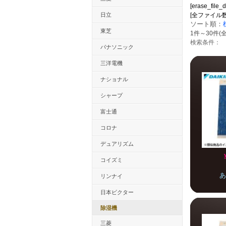
[erase_file_d
日立
[全ファイル数：11
ソート順：
東芝
1件～30件(全
検索条件：
パナソニック
三洋電機
ナショナル
シャープ
富士通
コロナ
デュアリズム
コイズミ
あ
リンナイ
日本ビクター
除湿機
三菱