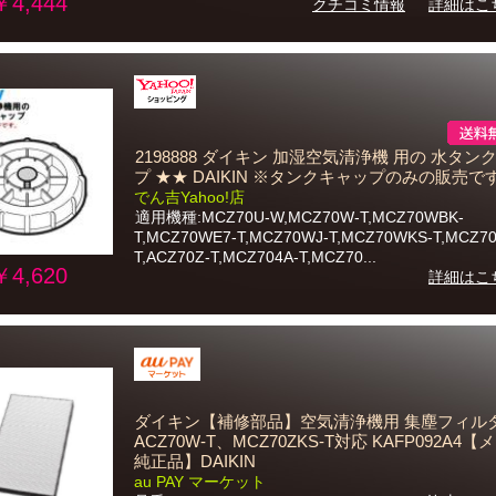
￥4,444
クチコミ情報
詳細はこ
2198888 ダイキン 加湿空気清浄機 用の 水タン
プ ★★ DAIKIN ※タンクキャップのみの販売で
でん吉Yahoo!店
適用機種:MCZ70U-W,MCZ70W-T,MCZ70WBK-
T,MCZ70WE7-T,MCZ70WJ-T,MCZ70WKS-T,MCZ70
T,ACZ70Z-T,MCZ704A-T,MCZ70...
￥4,620
詳細はこ
ダイキン【補修部品】空気清浄機用 集塵フィル
ACZ70W-T、MCZ70ZKS-T対応 KAFP092A4
純正品】DAIKIN
au PAY マーケット