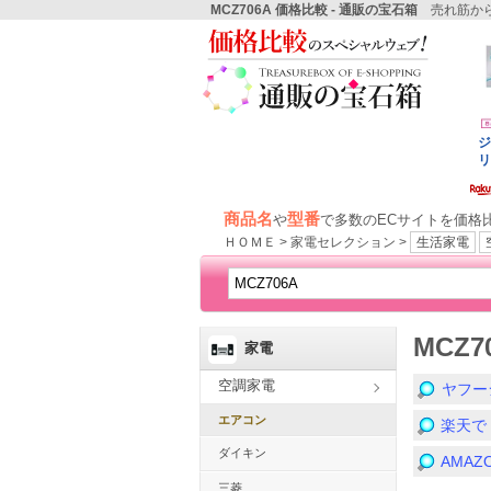
MCZ706A 価格比較 - 通販の宝石箱
売れ筋から
商品名
型番
や
で多数のECサイトを価格
ＨＯＭＥ > 家電セレクション >
生活家電
MCZ
家電
空調家電
ヤフー
エアコン
楽天で
ダイキン
AMA
三菱