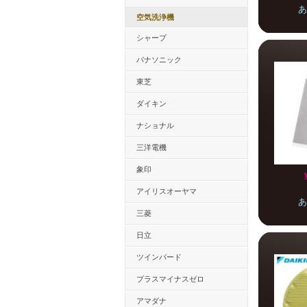
あ
空気洗浄機
シャープ
パナソニック
東芝
ダイキン
ナショナル
三洋電機
象印
アイリスオーヤマ
あ
三菱
日立
ツインバード
プラスマイナスゼロ
アマダナ