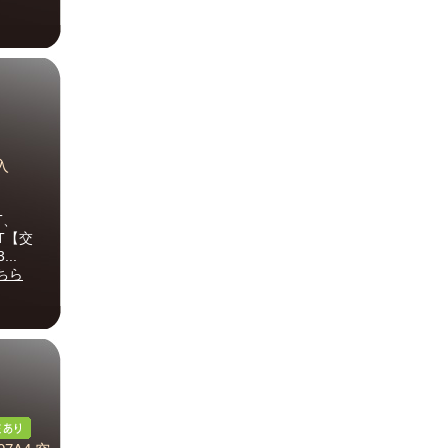
入
T、
-T【交
..
ちら