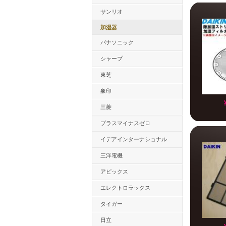
サンリオ
加湿器
パナソニック
シャープ
東芝
象印
三菱
プラスマイナスゼロ
イデアインターナショナル
三洋電機
アピックス
エレクトロラックス
タイガー
日立