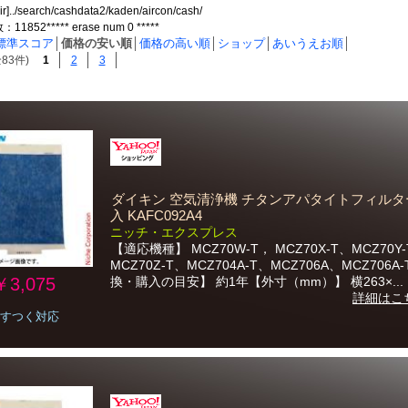
ir]../search/cashdata2/kaden/aircon/cash/
852***** erase num 0 *****
標準スコア
│
価格の安い順
│
価格の高い順
│
ショップ
│
あいうえお順
│
83件)
1
2
3
ダイキン 空気清浄機 チタンアパタイトフィルター
入 KAFC092A4
ニッチ・エクスプレス
【適応機種】 MCZ70W-T， MCZ70X-T、MCZ70Y
MCZ70Z-T、MCZ704A-T、MCZ706A、MCZ706A
￥3,075
換・購入の目安】 約1年【外寸（mm）】 横263×...
詳細はこ
すつく対応