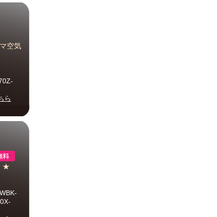
ーマ空気
70Z-
ちら
 ★
WBK-
0X-