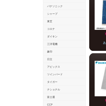
パナソニック
シャープ
東芝
コロナ
ダイキン
あ
三洋電機
象印
日立
アピックス
ツインバード
タイガー
ナショナル
富士通
CCP