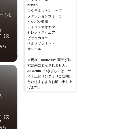
nissen
ツクモネットショップ
 1枚
ファッションウォーカー
イシバシ楽器
アイリスオオヤマ
-T、
セレクトスクエア
-T【交
ビックカメラ
ベルメゾンネット
ちら
セシール
※現在、amazonの商品が検
索結果に表示されません。
amazonにつきましては、サ
イト上部リンクよりご訪問い
ただけますようお願い申し上
げます。
入
T、
-T【交
..
ちら