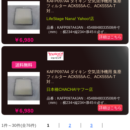
KAFP097A4 ダイキン 空気清浄機用 集塵
フィルター ACK555A-C、ACK555A-T
対...
LifeStage Nana! Yahoo!店
品番：KAFP097A4JAN：4548848033508外寸
（mm）：横234×縦234×厚45※必ず...
詳細はこちら
￥6,980
KAFP097A4 ダイキン 空気清浄機用 集塵
フィルター ACK555A-C、ACK555A-T
対...
日本橋CHACHA!ヤフー店
品番：KAFP097A4JAN：4548848033508外寸
（mm）：横234×縦234×厚45※必ず...
詳細はこちら
￥6,980
1件～30件(全76件)
1
2
3