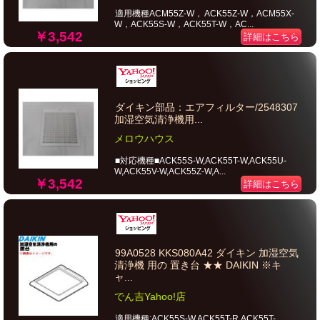
適用機種ACM55Z-W， ACK55Z-W，ACM55X-
W，ACK55S-W，ACK55T-W，AC...
￥3,542
詳細はこちら
ダイキン部品：エアフィルター/2548307
加湿空気清浄機用...
メロウハウス
■対応機種■ACK55S-W,ACK55T-W,ACK55U-
W,ACK55V-W,ACK55Z-W,A...
￥3,542
詳細はこちら
99A0528 KKS080A42 ダイキン 加湿空気
清浄機 用の 置き台 ★★ DAIKIN ※キ
ャ...
でん吉Yahoo!店
適用機種:ACK55S-W,ACK55T-R,ACK55T-