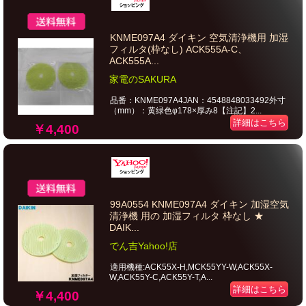
KNME097A4 ダイキン 空気清浄機用 加湿
フィルタ(枠なし) ACK555A-C、
ACK555A...
家電のSAKURA
品番：KNME097A4JAN：4548848033492外寸
（mm）：黄緑色φ178×厚み8【注記】2...
詳細はこちら
￥4,400
99A0554 KNME097A4 ダイキン 加湿空気
清浄機 用の 加湿フィルタ 枠なし ★
DAIK...
でん吉Yahoo!店
適用機種:ACK55X-H,MCK55YY-W,ACK55X-
W,ACK55Y-C,ACK55Y-T,A...
詳細はこちら
￥4,400