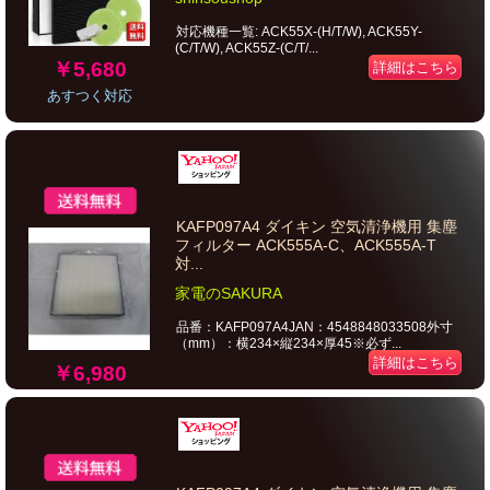
対応機種一覧: ACK55X-(H/T/W), ACK55Y-
(C/T/W), ACK55Z-(C/T/...
￥5,680
詳細はこちら
あすつく対応
KAFP097A4 ダイキン 空気清浄機用 集塵
フィルター ACK555A-C、ACK555A-T
対...
家電のSAKURA
品番：KAFP097A4JAN：4548848033508外寸
（mm）：横234×縦234×厚45※必ず...
詳細はこちら
￥6,980