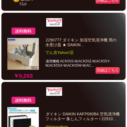
詳細はこちら
51
pt
2290777 ダイキン 加湿空気清浄機 用の
水受け皿 ★ DAIKIN...
でん吉Yahoo!店
適用機種:ACK55S-W,ACK55Z-W,ACK55Y-
W,ACK55X-W,ACK55W-W,AC...
詳細はこちら
￥5,203
ダイキン DAIKIN KAFP080B4 空気清浄機
フィルター 集じんフィルター / 22910...
shinsoushop