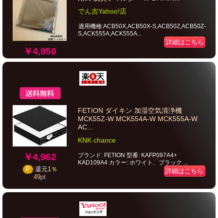
でん吉Yahoo!店
適用機種:ACB50X,ACB50X-S,ACB50Z,ACB50Z-
S,ACK555A,ACK555A...
詳細はこちら
￥4,950
FETION ダイキン 加湿空気清浄機
MCK55Z-W MCK554A-W MCK555A-W
AC...
KNK chance
￥4,962
ブランド: FETION 型番: KAFP097A4+
KAD109A4 カラー: ホワイト、ブラック ...
P
還元
1％
詳細はこちら
49
pt