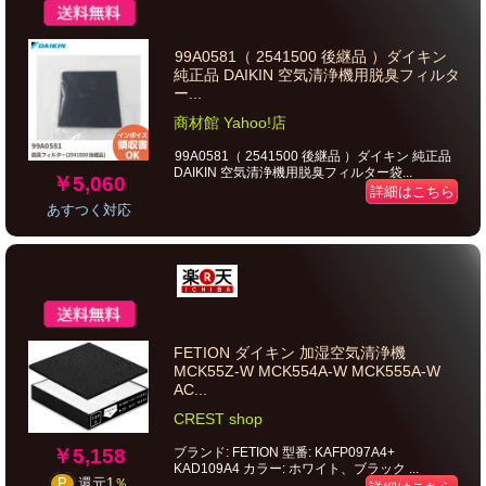
99A0581（ 2541500 後継品 ）ダイキン
純正品 DAIKIN 空気清浄機用脱臭フィルタ
ー...
商材館 Yahoo!店
99A0581（ 2541500 後継品 ）ダイキン 純正品
DAIKIN 空気清浄機用脱臭フィルター袋...
￥5,060
詳細はこちら
あすつく対応
FETION ダイキン 加湿空気清浄機
MCK55Z-W MCK554A-W MCK555A-W
AC...
CREST shop
￥5,158
ブランド: FETION 型番: KAFP097A4+
KAD109A4 カラー: ホワイト、ブラック ...
P
還元
1％