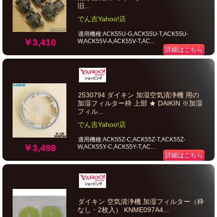
旧...
でん吉Yahoo!店
適用機種:ACK55U-G,ACK55U-T,ACK55U-
￥3,410
W,ACK55V-A,ACK55V-T,AC...
詳細はこちら
2530794 ダイキン 加湿空気清浄機 用の
加湿フィルター枠 上部 ★ DAIKIN ※加湿
フィル...
でん吉Yahoo!店
適用機種:ACK55Z-C,ACK55Z-T,ACK55Z-
￥3,498
W,ACK55Y-C,ACK55Y-T,AC...
詳細はこちら
ダイキン 空気清浄機 加湿フィルター（枠
なし・2枚入） KNME097A4...