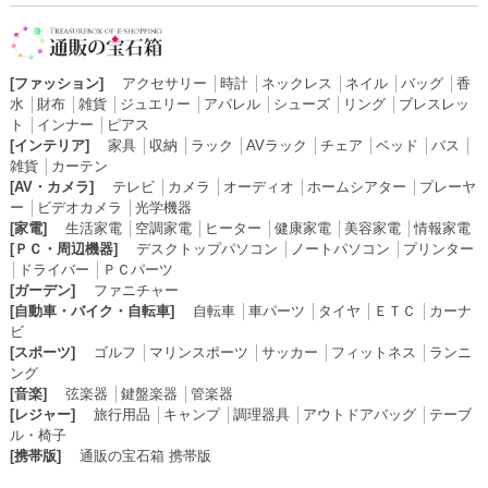
[ファッション]
アクセサリー
│
時計
│
ネックレス
│
ネイル
│
バッグ
│
香
水
│
財布
│
雑貨
│
ジュエリー
│
アパレル
│
シューズ
│
リング
│
ブレスレッ
ト
│
インナー
│
ピアス
[インテリア]
家具
│
収納
│
ラック
│
AVラック
│
チェア
│
ベッド
│
バス
│
雑貨
│
カーテン
[AV・カメラ]
テレビ
│
カメラ
│
オーディオ
│
ホームシアター
│
プレーヤ
ー
│
ビデオカメラ
│
光学機器
[家電]
生活家電
│
空調家電
│
ヒーター
│
健康家電
│
美容家電
│
情報家電
[ＰＣ・周辺機器]
デスクトップパソコン
│
ノートパソコン
│
プリンター
│
ドライバー
│
ＰＣパーツ
[ガーデン]
ファニチャー
[自動車・バイク・自転車]
自転車
│
車パーツ
│
タイヤ
│
ＥＴＣ
│
カーナ
ビ
[スポーツ]
ゴルフ
│
マリンスポーツ
│
サッカー
│
フィットネス
│
ランニ
ング
[音楽]
弦楽器
│
鍵盤楽器
│
管楽器
[レジャー]
旅行用品
│
キャンプ
│
調理器具
│
アウトドアバッグ
│
テーブ
ル・椅子
[携帯版]
通販の宝石箱 携帯版