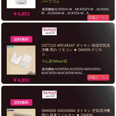
パーツコム
適用機種ACK555A-W，MCK55ZY-W，ACK55V-
￥4,851
W，ACK55W-W，ACK55X-W，A...
詳細はこちら
2377131 ARC481A7 ダイキン 加湿空気清
浄機 用の リモコン ★ DAIKIN ※リモ
コ...
でん吉Yahoo!店
適用機種:ACK555A,ACK555A-W,ACK55U-
W,ACK55V-W,ACK55W-W,AC...
詳細はこちら
￥4,851
99A0581 KAD109A4 ダイキン 空気清浄機
用の 脱臭フィルター ★ DAIKIN...