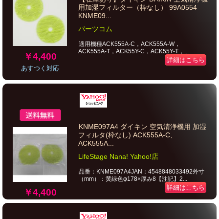
用加湿フィルター（枠なし） 99A0554
KNME09...
パーツコム
適用機種ACK555A-C，ACK555A-W，
ACK555A-T，ACK55Y-C，ACK55Y-T，...
￥4,400
詳細はこちら
あすつく対応
KNME097A4 ダイキン 空気清浄機用 加湿
フィルタ(枠なし) ACK555A-C、
ACK555A...
LifeStage Nana! Yahoo!店
品番：KNME097A4JAN：4548848033492外寸
（mm）：黄緑色φ178×厚み8【注記】2...
詳細はこちら
￥4,400