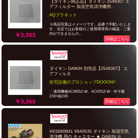
【ダイキン純正品】ダイキン 2548307 エ
アフィルター 加湿空気清浄機用...
AQプラネット
※商品写真はイメージです。品番で手配いたしま
す。当店ではお客様のご使用環境等の確認・ご案
内ができませんの...
￥3,365
詳細はこちら
ダイキン DAIKIN 別売品【2548307】 エ
アフィルタ
住宅設備のプロショップDOOON!!
・適用機種ACM55Z-W、ACK55Z-W・外寸横
239×縦245
￥3,366
詳細はこちら
KKS080B41 99A0535 ダイキン 加湿空気
清浄機 用の キャスター ★ DAIKIN ※