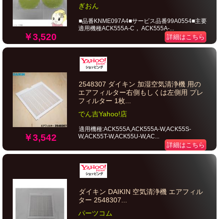
ぎおん
■品番KNME097A4■サービス品番99A0554■主要
適用機種ACK555A-C， ACK555A-...
￥3,520
詳細はこちら
2548307 ダイキン 加湿空気清浄機 用の
エアフィルター右側もしくは左側用 プレ
フィルター 1枚...
でん吉Yahoo!店
適用機種:ACK555A,ACK555A-W,ACK55S-
￥3,542
W,ACK55T-W,ACK55U-W,AC...
詳細はこちら
ダイキン DAIKIN 空気清浄機 エアフィル
ター 2548307...
パーツコム