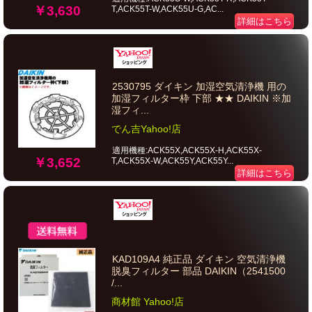
￥3,630
T,ACK55T-W,ACK55U-G,AC...
詳細はこちら
2530795 ダイキン 加湿空気清浄機 用の
加湿フィルター枠 下部 ★★ DAIKIN ※加
湿フィ...
でん吉Yahoo!店
適用機種:ACK55X,ACK55X-H,ACK55X-
￥3,652
T,ACK55X-W,ACK55Y,ACK55Y...
詳細はこちら
KAD109A4 純正品 ダイキン 空気清浄機
脱臭フィルター 部品 DAIKIN（2541500
/...
商材館 Yahoo!店