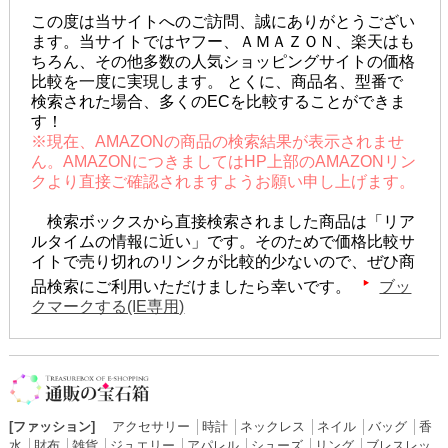
この度は当サイトへのご訪問、誠にありがとうござい
ます。当サイトではヤフー、ＡＭＡＺＯＮ、楽天はも
ちろん、その他多数の人気ショッピングサイトの価格
比較を一度に実現します。 とくに、商品名、型番で
検索された場合、多くのECを比較することができま
す！
※現在、AMAZONの商品の検索結果が表示されませ
ん。AMAZONにつきましてはHP上部のAMAZONリン
クより直接ご確認されますようお願い申し上げます。
検索ボックスから直接検索されました商品は「リア
ルタイムの情報に近い」です。そのためで価格比較サ
イトで売り切れのリンクが比較的少ないので、ぜひ商
品検索にご利用いただけましたら幸いです。
ブッ
クマークする(IE専用)
[ファッション]
アクセサリー
│
時計
│
ネックレス
│
ネイル
│
バッグ
│
香
水
│
財布
│
雑貨
│
ジュエリー
│
アパレル
│
シューズ
│
リング
│
ブレスレッ