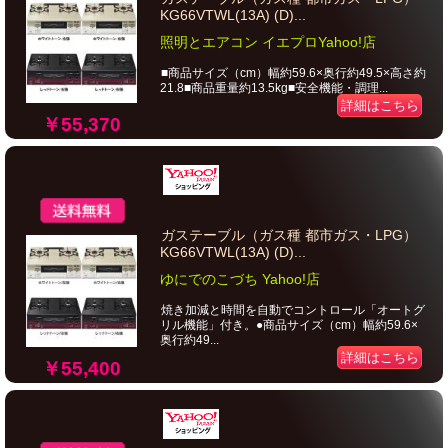
KG66VTWL(13A) (D)...
照明とエアコン イエプロYahoo!店
■商品サイズ（cm）幅約59.6×奥行約49.5×高さ約
21.8■商品重量約13.5kg■安全機能・調理...
詳細はこちら
￥55,370
ガステーブル（ガス種 都市ガス・LPG）
KG66VTWL(13A) (D)...
ゆにでのこづち Yahoo!店
焼き加減と時間を自動でコントロール「オートグ
リル機能」付き。●商品サイズ（cm）幅約59.6×
奥行約49...
詳細はこちら
￥55,400