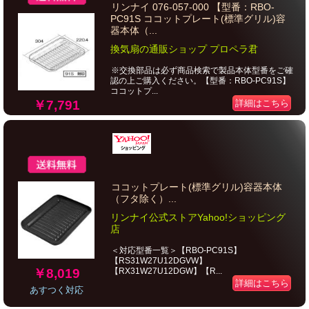
リンナイ 076-057-000 【型番：RBO-
PC91S ココットプレート(標準グリル)容
器本体（...
換気扇の通販ショップ プロペラ君
※交換部品は必ず商品検索で製品本体型番をご確
認の上ご購入ください。【型番：RBO-PC91S】
ココットプ...
￥7,791
詳細はこちら
ココットプレート(標準グリル)容器本体
（フタ除く）...
リンナイ公式ストアYahoo!ショッピング
店
＜対応型番一覧＞【RBO-PC91S】
【RS31W27U12DGVW】
￥8,019
【RX31W27U12DGW】【R...
詳細はこちら
あすつく対応