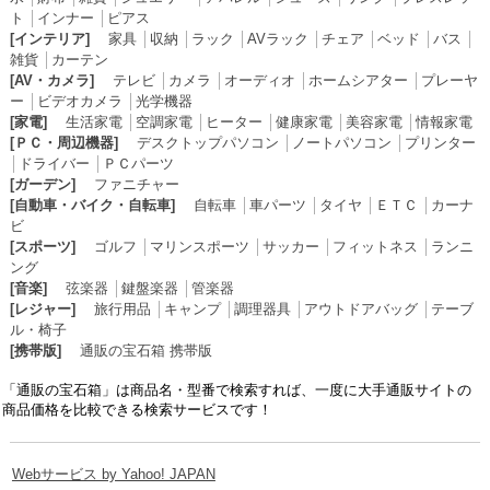
ト
│
インナー
│
ピアス
[インテリア]
家具
│
収納
│
ラック
│
AVラック
│
チェア
│
ベッド
│
バス
│
雑貨
│
カーテン
[AV・カメラ]
テレビ
│
カメラ
│
オーディオ
│
ホームシアター
│
プレーヤ
ー
│
ビデオカメラ
│
光学機器
[家電]
生活家電
│
空調家電
│
ヒーター
│
健康家電
│
美容家電
│
情報家電
[ＰＣ・周辺機器]
デスクトップパソコン
│
ノートパソコン
│
プリンター
│
ドライバー
│
ＰＣパーツ
[ガーデン]
ファニチャー
[自動車・バイク・自転車]
自転車
│
車パーツ
│
タイヤ
│
ＥＴＣ
│
カーナ
ビ
[スポーツ]
ゴルフ
│
マリンスポーツ
│
サッカー
│
フィットネス
│
ランニ
ング
[音楽]
弦楽器
│
鍵盤楽器
│
管楽器
[レジャー]
旅行用品
│
キャンプ
│
調理器具
│
アウトドアバッグ
│
テーブ
ル・椅子
[携帯版]
通販の宝石箱 携帯版
「通販の宝石箱」は商品名・型番で検索すれば、一度に大手通販サイトの
商品価格を比較できる検索サービスです！
Webサービス by Yahoo! JAPAN