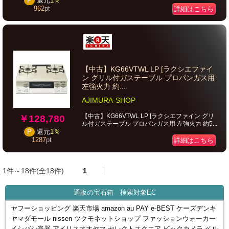
P
還元
1％
962
pt
詳細はこちら
【中古】KG66VTWL LP [ラクシエファイ
ン グリル付ガステーブル プロパンガス用
左強火力 約...
AJIMURA-SHOP
【中古】KG66VTWL LP [ラクシエファイン グリ
￥128,780
ル付ガステーブル プロパンガス用 左強火力 約5...
P
還元
1％
1287
pt
詳細はこちら
1件～18件(全18件)
1
通販の宝石箱 検索対象EC
ヤフーショッピング 楽天市場 amazon au PAY e-BEST ケーズデンキ
ヤマダモール nissen ツクモネットショップ ファッションウォーカー