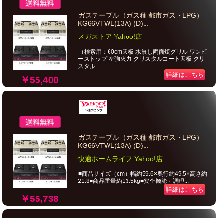
ガステーブル（ガス種 都市ガス・LPG）
KG66VTWL(13A) (D)...
メガストア Yahoo!店
（検索用：60cm天板 水無し両面焼グリル ワンピ
ーストップ 左強火力 クリスタルコート天板 クリ
スタル...
詳細はこちら
￥55,400
ガステーブル（ガス種 都市ガス・LPG）
KG66VTWL(13A) (D)...
快適ホームライフ Yahoo!店
■商品サイズ（cm）幅約59.6×奥行約49.5×高さ約
21.8■商品重量約13.5kg■安全機能・調理...
詳細はこちら
￥55,738