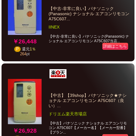
【中古-非常に良い】パナソニック
(Panasonic) ナショナル エアコンリモコン
A75C607...
IINEX
【中古-非常に良い】パナソニック(Panasonic) ナ
￥26,448
ショナル エアコンリモコン A75C607当店...
詳細はこちら
P
還元
1％
264
pt
【中古】【39shop】パナソニック★ナシ
ョナル エアコンリモコン A75C607（良
い）...
ドリエム楽天市場店
【中古】パナソニック ナショナル エアコンリモ
コン A75C607【メーカー名】【メーカー型番】
￥26,928
【ブラン...