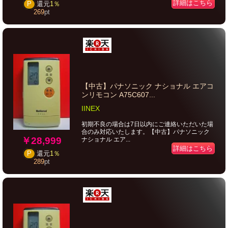
詳細はこちら
P
還元
1％
269
pt
【中古】パナソニック ナショナル エアコ
ンリモコン A75C607...
IINEX
初期不良の場合は7日以内にご連絡いただいた場
合のみ対応いたします。【中古】パナソニック
￥28,999
ナショナル エア...
詳細はこちら
P
還元
1％
289
pt