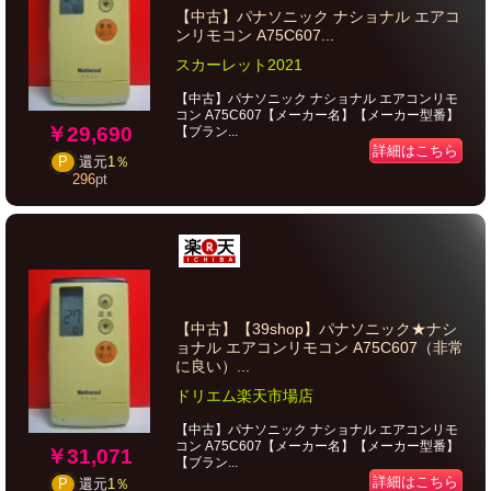
【中古】パナソニック ナショナル エアコ
ンリモコン A75C607...
スカーレット2021
【中古】パナソニック ナショナル エアコンリモ
コン A75C607【メーカー名】【メーカー型番】
￥29,690
【ブラン...
詳細はこちら
P
還元
1％
296
pt
【中古】【39shop】パナソニック★ナシ
ョナル エアコンリモコン A75C607（非常
に良い）...
ドリエム楽天市場店
【中古】パナソニック ナショナル エアコンリモ
コン A75C607【メーカー名】【メーカー型番】
￥31,071
【ブラン...
詳細はこちら
P
還元
1％