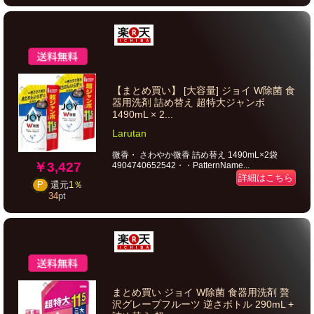
【まとめ買い】 [大容量] ジョイ W除菌 食
器用洗剤 詰め替え 超特大ジャンボ
1490mL × 2...
Larutan
微香・ さわやか微香 詰め替え 1490mL×2袋
￥3,427
4904740652542・・PatternName...
詳細はこちら
P
還元
1％
34
pt
まとめ買い ジョイ W除菌 食器用洗剤 贅
沢グレープフルーツ 逆さボトル 290mL +