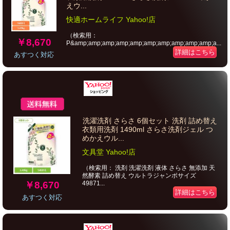
えウ...
快適ホームライフ Yahoo!店
（検索用：
￥8,670
P&amp;amp;amp;amp;amp;amp;amp;amp;amp;amp;a...
詳細はこちら
あすつく対応
洗濯洗剤 さらさ 6個セット 洗剤 詰め替え
衣類用洗剤 1490ml さらさ洗剤ジェル つ
めかえウル...
文具堂 Yahoo!店
（検索用： 洗剤 洗濯洗剤 液体 さらさ 無添加 天
然酵素 詰め替え ウルトラジャンボサイズ
￥8,670
49871...
詳細はこちら
あすつく対応