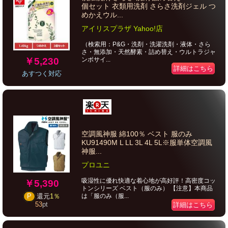
個セット 衣類用洗剤 さらさ洗剤ジェル つ
めかえウル...
アイリスプラザ Yahoo!店
（検索用：P&G・洗剤・洗濯洗剤・液体・さら
さ・無添加・天然酵素・詰め替え・ウルトラジャ
￥5,230
ンボサイ...
詳細はこちら
あすつく対応
空調風神服 綿100％ ベスト 服のみ
KU91490M L LL 3L 4L 5L※服単体空調風
神服...
プロユニ
吸湿性に優れ快適な着心地が高好評！高密度コッ
￥5,390
トンシリーズ ベスト（服のみ） 【注意】本商品
は「服のみ（服...
P
還元
1％
53
pt
詳細はこちら