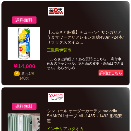
【ふるさと納税】チューハイ サンガリア
うまサワークリアレモン無糖490ml×24本/
リラックスタイム...
三重県伊賀市
・ふるさと納税よくある質問はこちら ・寄付申
込みのキャンセル、返礼品の変更・返品はできま
￥14,000
せん。あらかじめ...
詳細はこちら
P
還元
1％
140
pt
シンコール オーダーカーテン melodia
SHAKOU オーブ ML-1485～1492 形態安
定...
インテリアカタオカ