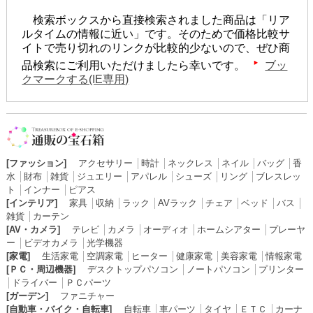
検索ボックスから直接検索されました商品は「リア
ルタイムの情報に近い」です。そのためで価格比較サ
イトで売り切れのリンクが比較的少ないので、ぜひ商
品検索にご利用いただけましたら幸いです。
ブッ
クマークする(IE専用)
[ファッション]
アクセサリー
│
時計
│
ネックレス
│
ネイル
│
バッグ
│
香
水
│
財布
│
雑貨
│
ジュエリー
│
アパレル
│
シューズ
│
リング
│
ブレスレッ
ト
│
インナー
│
ピアス
[インテリア]
家具
│
収納
│
ラック
│
AVラック
│
チェア
│
ベッド
│
バス
│
雑貨
│
カーテン
[AV・カメラ]
テレビ
│
カメラ
│
オーディオ
│
ホームシアター
│
プレーヤ
ー
│
ビデオカメラ
│
光学機器
[家電]
生活家電
│
空調家電
│
ヒーター
│
健康家電
│
美容家電
│
情報家電
[ＰＣ・周辺機器]
デスクトップパソコン
│
ノートパソコン
│
プリンター
│
ドライバー
│
ＰＣパーツ
[ガーデン]
ファニチャー
[自動車・バイク・自転車]
自転車
│
車パーツ
│
タイヤ
│
ＥＴＣ
│
カーナ