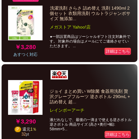
洗濯洗剤 さらさ 詰め替え 洗剤 1490ml 2
個セット 衣類用洗剤 ウルトラジャンボサ
イズ 無添加...
メガストア Yahoo!店
●一部設置商品はソーシャルギフト注文対象外で
す。 対象外の場合はメールにてご連絡させてい
￥3,280
ただきます。 ...
詳細はこちら
あすつく対応
ジョイ まとめ買い W除菌 食器用洗剤 贅
沢グレープフルーツ 逆さボトル 290mL +
詰め替え 超...
レインボーアーチ
液だれなしで、最後の一滴まで使える逆さボトル
￥3,290
逆さボトル 商品サイズ (高さ×奥行×幅):
58mm×5...
P
還元
1％
32
pt
詳細はこちら