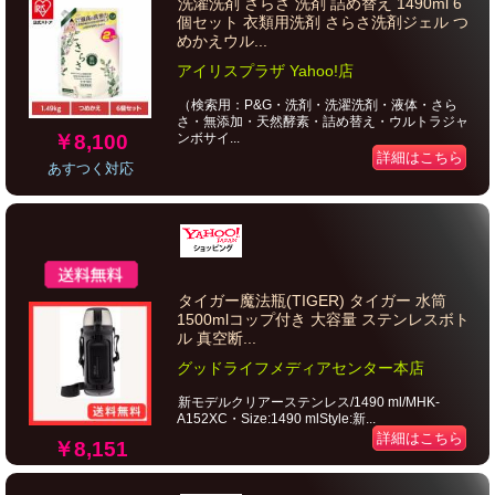
洗濯洗剤 さらさ 洗剤 詰め替え 1490ml 6
個セット 衣類用洗剤 さらさ洗剤ジェル つ
めかえウル...
アイリスプラザ Yahoo!店
（検索用：P&G・洗剤・洗濯洗剤・液体・さら
さ・無添加・天然酵素・詰め替え・ウルトラジャ
￥8,100
ンボサイ...
詳細はこちら
あすつく対応
タイガー魔法瓶(TIGER) タイガー 水筒
1500mlコップ付き 大容量 ステンレスボト
ル 真空断...
グッドライフメディアセンター本店
新モデルクリアーステンレス/1490 ml/MHK-
A152XC・Size:1490 mlStyle:新...
詳細はこちら
￥8,151