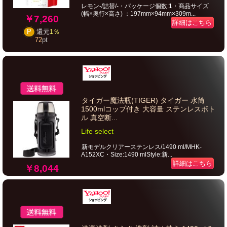
レモン-/詰替/-・パッケージ個数:1・商品サイズ
(幅×奥行×高さ) ：197mm×94mm×309m...
￥7,260
詳細はこちら
P
還元
1％
72
pt
タイガー魔法瓶(TIGER) タイガー 水筒
1500mlコップ付き 大容量 ステンレスボト
ル 真空断...
Life select
新モデルクリアーステンレス/1490 ml/MHK-
A152XC・Size:1490 mlStyle:新...
詳細はこちら
￥8,044