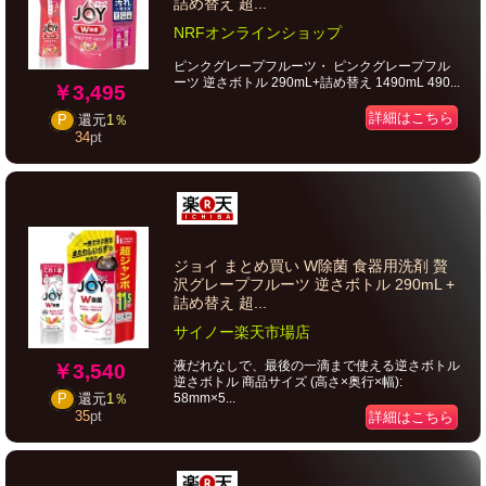
詰め替え 超...
NRFオンラインショップ
ピンクグレープフルーツ・ ピンクグレープフル
ーツ 逆さボトル 290mL+詰め替え 1490mL 490...
￥3,495
詳細はこちら
P
還元
1％
34
pt
ジョイ まとめ買い W除菌 食器用洗剤 贅
沢グレープフルーツ 逆さボトル 290mL +
詰め替え 超...
サイノー楽天市場店
液だれなしで、最後の一滴まで使える逆さボトル
￥3,540
逆さボトル 商品サイズ (高さ×奥行×幅):
58mm×5...
P
還元
1％
35
pt
詳細はこちら