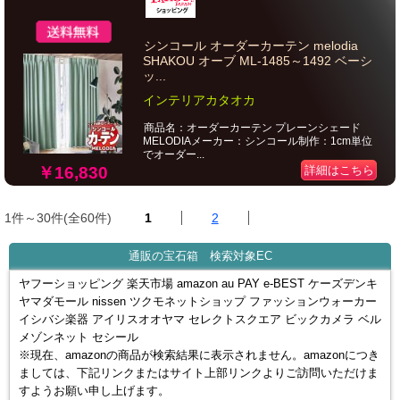
シンコール オーダーカーテン melodia
SHAKOU オーブ ML-1485～1492 ベーシ
ッ...
インテリアカタオカ
商品名：オーダーカーテン プレーンシェード
MELODIAメーカー：シンコール制作：1cm単位
でオーダー...
￥16,830
詳細はこちら
1件～30件(全60件)
1
2
通販の宝石箱 検索対象EC
ヤフーショッピング 楽天市場 amazon au PAY e-BEST ケーズデンキ
ヤマダモール nissen ツクモネットショップ ファッションウォーカー
イシバシ楽器 アイリスオオヤマ セレクトスクエア ビックカメラ ベル
メゾンネット セシール
※現在、amazonの商品が検索結果に表示されません。amazonにつき
ましては、下記リンクまたはサイト上部リンクよりご訪問いただけま
すようお願い申し上げます。