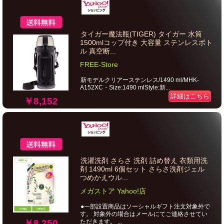
タイガー魔法瓶(TIGER) タイガー 水筒
1500mlコップ付き 大容量 ステンレスボト
ル 真空断...
FREE-Store
新モデルクリアーステンレス/1490 ml/MHK-
A152XC・Size:1490 mlStyle:新...
詳細はこちら
￥8,152
洗濯洗剤 さらさ 洗剤 詰め替え 衣類用洗
剤 1490ml 6個セット さらさ洗剤ジェル
つめかえウル...
メガストア Yahoo!店
●一部設置商品はソーシャルギフト注文対象外で
す。 対象外の場合はメールにてご連絡させてい
￥8,250
ただきます。 ...