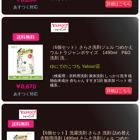
詳細はこちら
あすつく対応
（6個セット）さらさ洗剤ジェル つめかえ
ウルトラジャンボサイズ 1490ml P&G
洗剤 洗...
ゆにでのこづち Yahoo!店
（検索用：衣料用洗剤 液体洗剤 しっかり洗浄 植
物由来成分 赤ちゃん すすぎ1回 無添加 ペット 柑
￥8,670
橘系...
詳細はこちら
あすつく対応
【6個セット】洗濯洗剤 さらさ 洗剤 詰め替え
衣類用洗剤 1490ml さらさ洗剤ジェル つめか