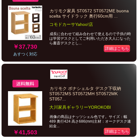
カリモク家具 ST0572 ST0572ME buona
scelta サイドラック 奥行60cm用 ...
コモドカーサYahoo!店
成長に合わせて組み合わせて使えるので子供の時
は学習デスクとしてご利用いただき大人になった
ら書斎デスクとし...
￥37,730
詳細はこちら
あすつく対応
カリモク ボナシェルタ デスク下収納
ST0572MS ST0572MH ST0572MK
ST057...
大川家具ギャラリーYOROKOBI
画像の商品はナッツシェル色です。サイズ：幅
489 奥行424 高さ686(mm)主材：オークデスク連
結金...
￥41,503
詳細はこちら