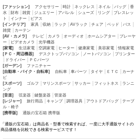
[ファッション]
アクセサリー
│
時計
│
ネックレス
│
ネイル
│
バッグ
│
香
水
│
財布
│
雑貨
│
ジュエリー
│
アパレル
│
シューズ
│
リング
│
ブレスレッ
ト
│
インナー
│
ピアス
[インテリア]
家具
│
収納
│
ラック
│
AVラック
│
チェア
│
ベッド
│
バス
│
雑貨
│
カーテン
[AV・カメラ]
テレビ
│
カメラ
│
オーディオ
│
ホームシアター
│
プレーヤ
ー
│
ビデオカメラ
│
光学機器
[家電]
生活家電
│
空調家電
│
ヒーター
│
健康家電
│
美容家電
│
情報家電
[ＰＣ・周辺機器]
デスクトップパソコン
│
ノートパソコン
│
プリンター
│
ドライバー
│
ＰＣパーツ
[ガーデン]
ファニチャー
[自動車・バイク・自転車]
自転車
│
車パーツ
│
タイヤ
│
ＥＴＣ
│
カーナ
ビ
[スポーツ]
ゴルフ
│
マリンスポーツ
│
サッカー
│
フィットネス
│
ランニ
ング
[音楽]
弦楽器
│
鍵盤楽器
│
管楽器
[レジャー]
旅行用品
│
キャンプ
│
調理器具
│
アウトドアバッグ
│
テーブ
ル・椅子
[携帯版]
通販の宝石箱 携帯版
「通販の宝石箱」は商品名・型番で検索すれば、一度に大手通販サイトの
商品価格を比較できる検索サービスです！