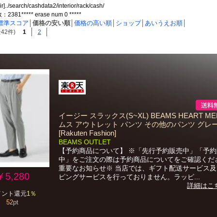
ir]../search/cashdata2/interior/rack/cash/
81***** erase num 0 *****
標準スコア
│
価格の安い順
│
価格の高い順
│
ショップ
│
あいうえお順
│
42件)
1
2
イージー スラックス(S~XL) BEAMS HEART M
ムス アウトレット パンツ その他のパンツ グレ
[Rakuten Fashion]
BEAMS OUTLET
【予約商品について】 ※「先行予約販売中」「予約
中」をご注文の際は予約商品についてをご確認くだ
重要なお知らせ※ 当店では、ギフト配送サービス
￥5,280
ピングサービスを行っておりません。ラッピ...
詳細はこ
イント還元
1％
52
pt