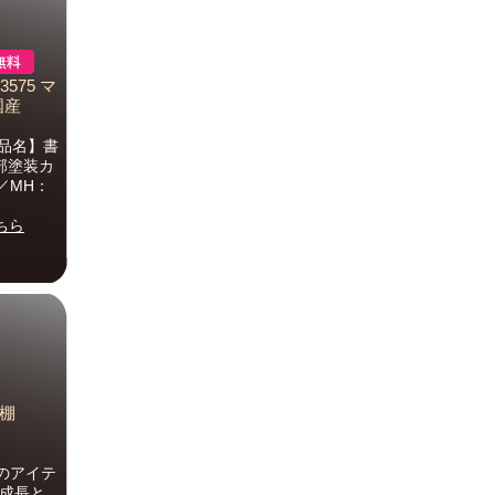
575 マ
 国産
商品名】書
木部塗装カ
／MH：
ちら
書棚
のアイテ
 成長と