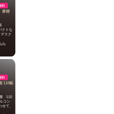
） 書棚
0幅
ンパクトな
 デスク
ちら
 110幅
 110
プルコン
わせて、