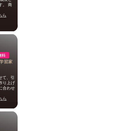
す。 商
ちら
 学習家
わせて、引
作り上げ
に合わせ
ちら