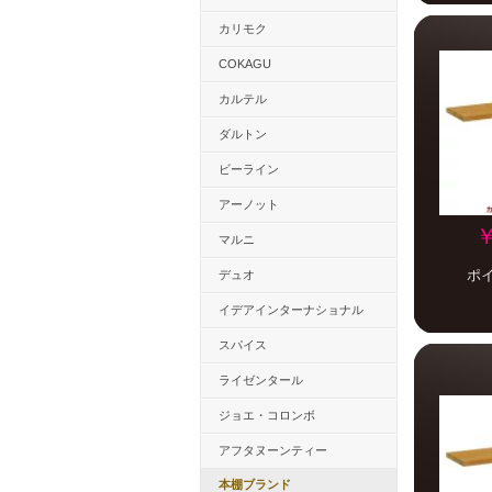
カリモク
COKAGU
カルテル
ダルトン
ビーライン
アーノット
￥
マルニ
ポ
デュオ
イデアインターナショナル
スパイス
ライゼンタール
ジョエ・コロンボ
アフタヌーンティー
本棚ブランド