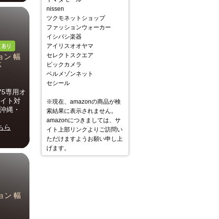
nissen
ツクモネットショップ
ファッションウォーカー
イシバシ楽器
アイリスオオヤマ
セレクトスクエア
ョン 幅
ビックカメラ
応
ベルメゾンネット
セシール
75専用オ
ワイト対
※現在、amazonの商品が検
・沖縄・
索結果に表示されません。
amazonにつきましては、サ
ちら
イト上部リンクよりご訪問い
ただけますようお願い申し上
げます。
ョン 幅