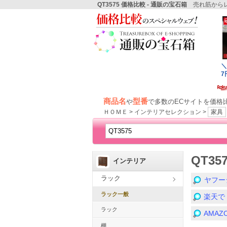
QT3575 価格比較 - 通販の宝石箱
売れ筋からレ
商品名
型番
や
で多数のECサイトを価格
ＨＯＭＥ > インテリアセレクション >
家具
QT3
インテリア
ラック
ヤフー
ラック一般
楽天で
ラック
AMA
棚