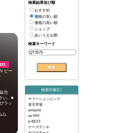
検索結果並び順
おすすめ
価格の安い順
価格の高い順
ショップ
あいうえお順
検索キーワード
EN ビー
ー
検索対象EC
販売
さい。■
ヤフーショッピング
及びラッ
楽天市場
amazon
ちら
au PAY
e-BEST
ケーズデンキ
ヤマダモール