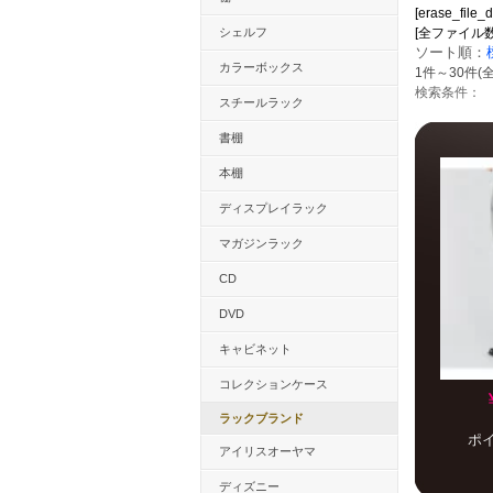
[erase_file_d
シェルフ
[全ファイル数：23
ソート順：
カラーボックス
1件～30件(全
検索条件：
スチールラック
書棚
本棚
ディスプレイラック
マガジンラック
CD
DVD
キャビネット
コレクションケース
ラックブランド
ポ
アイリスオーヤマ
ディズニー