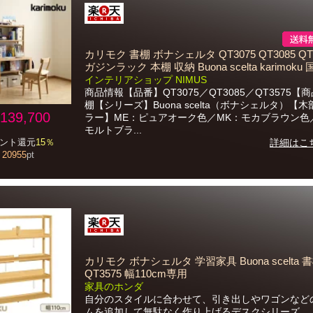
カリモク 書棚 ボナシェルタ QT3075 QT3085 QT3
ガジンラック 本棚 収納 Buona scelta karimoku
インテリアショップ NIMUS
商品情報【品番】QT3075／QT3085／QT3575【
棚【シリーズ】Buona scelta（ボナシェルタ）【
139,700
ラー】ME：ピュアオーク色／MK：モカブラウン色
モルトブラ...
ント還元
15％
詳細はこ
20955
pt
カリモク ボナシェルタ 学習家具 Buona scelta 
QT3575 幅110cm専用
家具のホンダ
自分のスタイルに合わせて、引き出しやワゴンなど
ムを追加して無駄なく作り上げるデスクシリーズ。