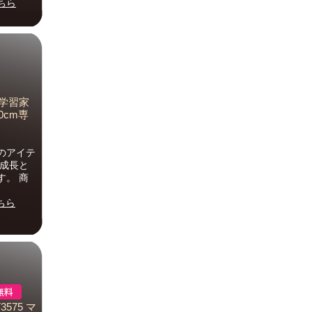
ちら
 学習家
10cm専
のアイテ
 成長と
す。 商
ちら
3575 マ