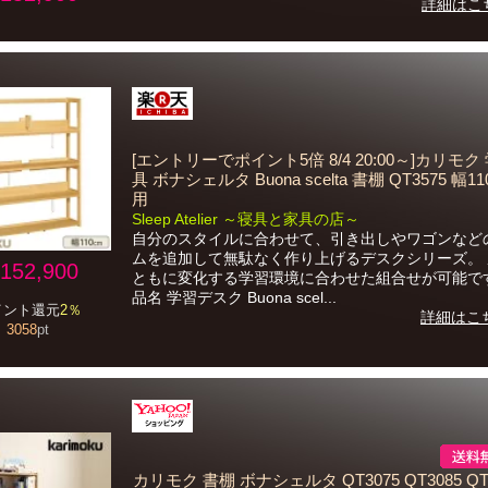
詳細はこ
[エントリーでポイント5倍 8/4 20:00～]カリモク
具 ボナシェルタ Buona scelta 書棚 QT3575 幅1
用
Sleep Atelier ～寝具と家具の店～
自分のスタイルに合わせて、引き出しやワゴンなど
ムを追加して無駄なく作り上げるデスクシリーズ。
152,900
ともに変化する学習環境に合わせた組合せが可能で
品名 学習デスク Buona scel...
イント還元
2％
詳細はこ
3058
pt
カリモク 書棚 ボナシェルタ QT3075 QT3085 QT