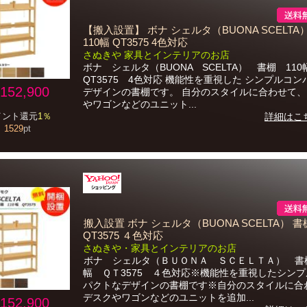
【搬入設置】 ボナ シェルタ（BUONA SCELTA
110幅 QT3575 4色対応
さぬきや 家具とインテリアのお店
ボナ シェルタ（BUONA SCELTA） 書棚 11
QT3575 4色対応 機能性を重視した シンプルコ
152,900
デザインの書棚です。 自分のスタイルに合わせて、
やワゴンなどのユニット...
イント還元
1％
詳細はこ
1529
pt
搬入設置 ボナ シェルタ（BUONA SCELTA） 書棚
QT3575 ４色対応
さぬきや・家具とインテリアのお店
ボナ シェルタ（ＢＵＯＮＡ ＳＣＥＬＴＡ） 書棚
幅 ＱＴ3575 ４色対応※機能性を重視したシン
パクトなデザインの書棚です※自分のスタイルに合
デスクやワゴンなどのユニットを追加...
152,900