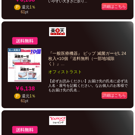
いやすい大きさに折り...
詳細はこちら
P
還元
1％
61
pt
『一般医療機器』 ピップ 滅菌ガーゼL 24
枚入×10個『送料無料（一部地域除
く）』...
オフィストラスト
【必ずお読みください】お届け先の氏名に必ず法
人名・屋号を記載ください。なお個人のお客様で
￥6,138
もお届け先の氏名...
詳細はこちら
P
還元
1％
61
pt