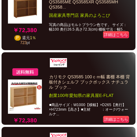
QS3585ME QS3585XR QS3585MH
QS358...
国産家具専門店 家具のよろこび
写真の商品はモルトブラウン色です。 サイズ：
￥72,380
幅100 奥行26.5 高さ72.3(cm) 棚板寸法：幅5...
詳細はこちら
P
還元
1％
723
pt
カリモク QS3585 100ｃｍ幅 書棚 本棚 背
板付きシェルフ ブックボックス ナチュラ
ル ブック...
創業100年愛知県の家具屋E-FLAT
■商品サイズ：W1000【横幅】×D265【奥行】
×H723mm【高さ】■主材 ：オーク/ウォー
ルナ...
￥72,380
詳細はこちら