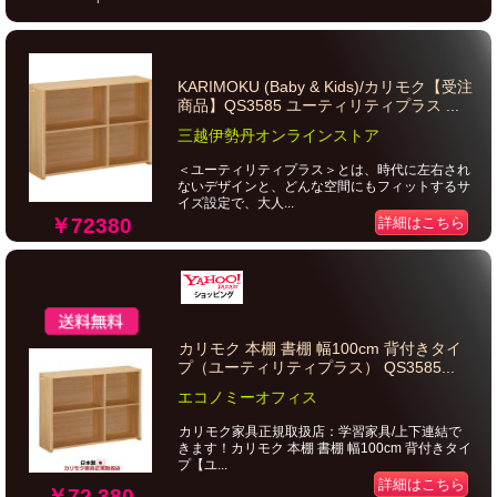
KARIMOKU (Baby & Kids)/カリモク【受注
商品】QS3585 ユーティリティプラス ...
三越伊勢丹オンラインストア
＜ユーティリティプラス＞とは、時代に左右され
ないデザインと、どんな空間にもフィットするサ
イズ設定で、大人...
詳細はこちら
￥72380
カリモク 本棚 書棚 幅100cm 背付きタイ
プ（ユーティリティプラス） QS3585...
エコノミーオフィス
カリモク家具正規取扱店：学習家具/上下連結で
きます！カリモク 本棚 書棚 幅100cm 背付きタイ
プ【ユ...
詳細はこちら
￥72,380