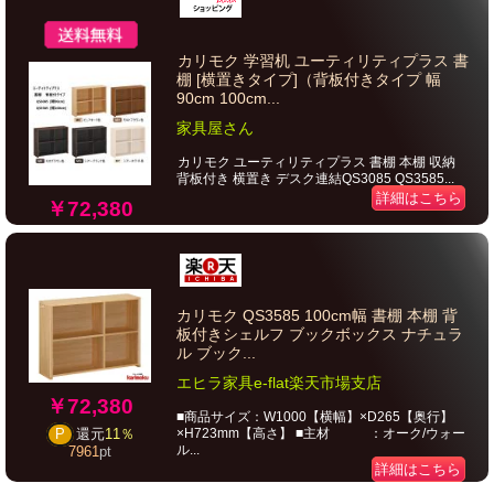
カリモク 学習机 ユーティリティプラス 書
棚 [横置きタイプ]（背板付きタイプ 幅
90cm 100cm...
家具屋さん
カリモク ユーティリティプラス 書棚 本棚 収納
背板付き 横置き デスク連結QS3085 QS3585...
詳細はこちら
￥72,380
カリモク QS3585 100cm幅 書棚 本棚 背
板付きシェルフ ブックボックス ナチュラ
ル ブック...
エヒラ家具e-flat楽天市場支店
￥72,380
■商品サイズ：W1000【横幅】×D265【奥行】
×H723mm【高さ】 ■主材 ：オーク/ウォー
P
還元
11％
ル...
7961
pt
詳細はこちら