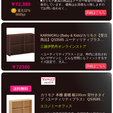
■カリモク家具の商品はメーカー希望小売価格で
￥72,380
表示しています。 価格はお見積もり致しますの
でお問い合わせく...
P
還元
12％
詳細はこちら
8685
pt
KARIMOKU (Baby & Kids)/カリモク【受注
商品】QS3585 ユーティリティプラス ...
三越伊勢丹オンラインストア
＜ユーティリティプラス＞とは、時代に左右され
ないデザインと、どんな空間にもフィットするサ
イズ設定で、大人...
詳細はこちら
￥72380
カリモク 本棚 書棚 幅100cm 背付きタイ
プ（ユーティリティプラス） QS3585...
エコノミーオフィス