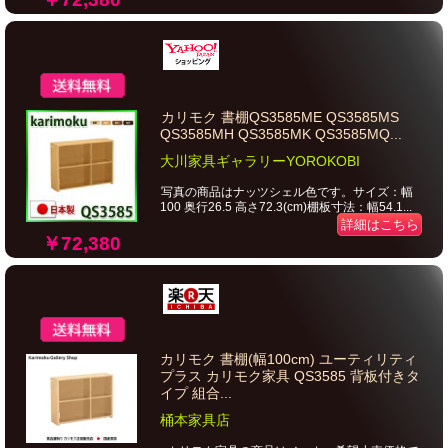
カリモク 書棚QS3585ME QS3585MS
QS3585MH QS3585MK QS3585MQ...
大川家具ギャラリーYOROKOBI
写真の商品はナッツシェル色です。サイズ：幅
100 奥行26.5 高さ72.3(cm)棚板寸法：幅54.1...
詳細はこちら
￥72,380
カリモク 書棚(幅100cm) ユーティリティ
プラス カリモク家具 QS3585 背板付きタ
イプ 組合...
桶本家具店