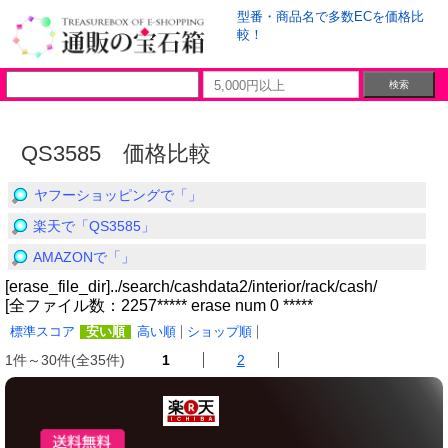
型番・商品名で多数ECを価格比
較！
QS3585 価格比較
ヤフーショッピングで「」
楽天で「QS3585」
AMAZONで「」
[erase_file_dir]../search/cashdata2/interior/rack/cash/
[全ファイル数：2257***** erase num 0 *****
標準スコア
安い順
高い順
ショップ順
1件～30件(全35件)
1
2