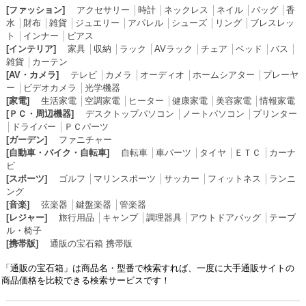
[ファッション]
アクセサリー
│
時計
│
ネックレス
│
ネイル
│
バッグ
│
香
水
│
財布
│
雑貨
│
ジュエリー
│
アパレル
│
シューズ
│
リング
│
ブレスレッ
ト
│
インナー
│
ピアス
[インテリア]
家具
│
収納
│
ラック
│
AVラック
│
チェア
│
ベッド
│
バス
│
雑貨
│
カーテン
[AV・カメラ]
テレビ
│
カメラ
│
オーディオ
│
ホームシアター
│
プレーヤ
ー
│
ビデオカメラ
│
光学機器
[家電]
生活家電
│
空調家電
│
ヒーター
│
健康家電
│
美容家電
│
情報家電
[ＰＣ・周辺機器]
デスクトップパソコン
│
ノートパソコン
│
プリンター
│
ドライバー
│
ＰＣパーツ
[ガーデン]
ファニチャー
[自動車・バイク・自転車]
自転車
│
車パーツ
│
タイヤ
│
ＥＴＣ
│
カーナ
ビ
[スポーツ]
ゴルフ
│
マリンスポーツ
│
サッカー
│
フィットネス
│
ランニ
ング
[音楽]
弦楽器
│
鍵盤楽器
│
管楽器
[レジャー]
旅行用品
│
キャンプ
│
調理器具
│
アウトドアバッグ
│
テーブ
ル・椅子
[携帯版]
通販の宝石箱 携帯版
「通販の宝石箱」は商品名・型番で検索すれば、一度に大手通販サイトの
商品価格を比較できる検索サービスです！