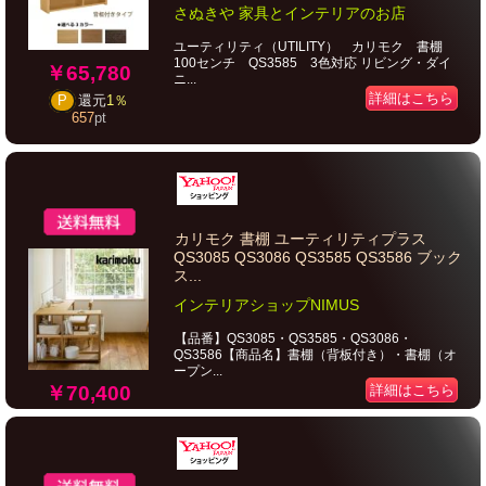
さぬきや 家具とインテリアのお店
ユーティリティ（UTILITY） カリモク 書棚
100センチ QS3585 3色対応 リビング・ダイ
￥65,780
ニ...
詳細はこちら
P
還元
1％
657
pt
カリモク 書棚 ユーティリティプラス
QS3085 QS3086 QS3585 QS3586 ブック
ス...
インテリアショップNIMUS
【品番】QS3085・QS3585・QS3086・
QS3586【商品名】書棚（背板付き）・書棚（オ
ープン...
￥70,400
詳細はこちら