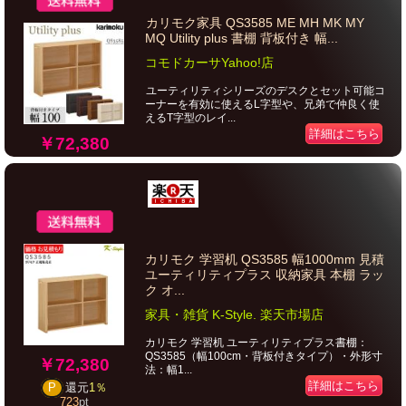
カリモク家具 QS3585 ME MH MK MY
MQ Utility plus 書棚 背板付き 幅...
コモドカーサYahoo!店
ユーティリティシリーズのデスクとセット可能コ
ーナーを有効に使えるL字型や、兄弟で仲良く使
えるT字型のレイ...
詳細はこちら
￥72,380
カリモク 学習机 QS3585 幅1000mm 見積
ユーティリティプラス 収納家具 本棚 ラッ
ク オ...
家具・雑貨 K-Style. 楽天市場店
カリモク 学習机 ユーティリティプラス書棚：
QS3585（幅100cm・背板付きタイプ）・外形寸
￥72,380
法：幅1...
詳細はこちら
P
還元
1％
723
pt