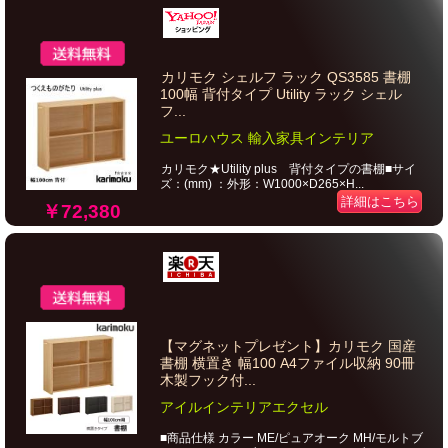
カリモク シェルフ ラック QS3585 書棚
100幅 背付タイプ Utility ラック シェル
フ...
ユーロハウス 輸入家具インテリア
カリモク★Utility plus 背付タイプの書棚■サイ
ズ：(mm) ：外形：W1000×D265×H...
詳細はこちら
￥72,380
【マグネットプレゼント】カリモク 国産
書棚 横置き 幅100 A4ファイル収納 90冊
木製フック付...
アイルインテリアエクセル
■商品仕様 カラー ME/ピュアオーク MH/モルトブ