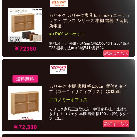
カリモク カリモク家具 karimoku ユーティ
リティ プラス シリーズ 本棚 書棚 学習机
新年度...
au PAY マーケット
主材/オーク 外形寸法(mm)/幅1000*奥行265*高さ
￥72380
723 棚板寸法(mm)/幅541*奥行24...
詳細はこちら
カリモク 本棚 書棚 幅100cm 背付きタイ
プ（ユーティリティプラス） QS3585...
エコノミーオフィス
カリモク家具正規取扱店：学習家具/上下連結で
きます！カリモク 本棚 書棚 幅100cm 背付きタイ
プ【ユ...
詳細はこちら
￥72,380