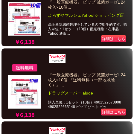
『一般医療機器』 ピップ 滅菌ガーゼL 24
枚入×10個...
よろずやマルシェYahoo!ショッピング店
高圧蒸気滅菌処理をしているので衛生的です。購
入単位：1セット（10個）配送種別：在庫品
Yahoo 通販 ...
詳細はこちら
￥6,138
『一般医療機器』 ピップ 滅菌ガーゼL 24
枚入×10個 『送料無料（一部地域除
く）』...
ドラッグスーパー alude
購入単位：1セット（10個）4902522673808
4902522665148 ピップ ぴっぷ ピッ...
詳細はこちら
￥6,138