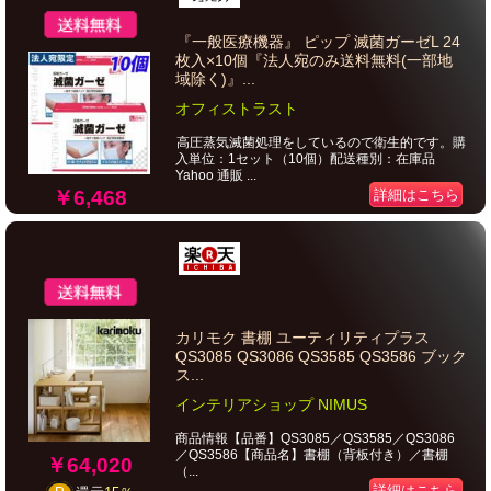
『一般医療機器』 ピップ 滅菌ガーゼL 24
枚入×10個『法人宛のみ送料無料(一部地
域除く)』...
オフィストラスト
高圧蒸気滅菌処理をしているので衛生的です。購
入単位：1セット（10個）配送種別：在庫品
Yahoo 通販 ...
￥6,468
詳細はこちら
カリモク 書棚 ユーティリティプラス
QS3085 QS3086 QS3585 QS3586 ブック
ス...
インテリアショップ NIMUS
商品情報【品番】QS3085／QS3585／QS3086
／QS3586【商品名】書棚（背板付き）／書棚
￥64,020
（...
詳細はこちら