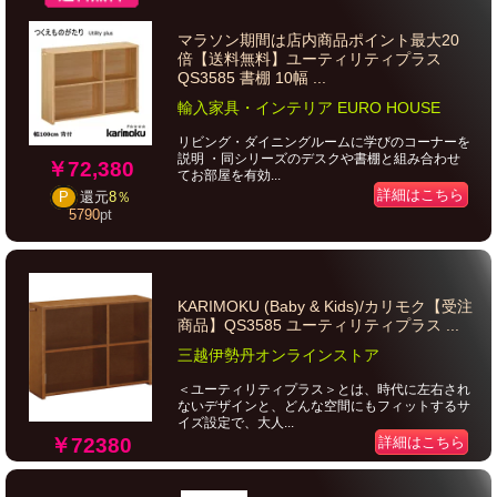
マラソン期間は店内商品ポイント最大20
倍【送料無料】ユーティリティプラス
QS3585 書棚 10幅 ...
輸入家具・インテリア EURO HOUSE
リビング・ダイニングルームに学びのコーナーを
説明 ・同シリーズのデスクや書棚と組み合わせ
￥72,380
てお部屋を有効...
詳細はこちら
P
還元
8％
5790
pt
KARIMOKU (Baby & Kids)/カリモク【受注
商品】QS3585 ユーティリティプラス ...
三越伊勢丹オンラインストア
＜ユーティリティプラス＞とは、時代に左右され
ないデザインと、どんな空間にもフィットするサ
イズ設定で、大人...
詳細はこちら
￥72380