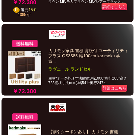
￥72,380
ラウン MK/モカブラウン MQ/シアーブラック ...
詳細はこちら
P
還元
15％
10857
pt
カリモク家具 書棚 背板付 ユーティリティ
プラス QS3585 幅100cm karimoku 学
習...
ラヴニール ランドセル
主材/オーク外形寸法(mm)/幅1000*奥行265*高さ
723棚板寸法(mm)/幅541*奥行247*...
詳細はこちら
￥72,380
【割引クーポンあり】 カリモク 書棚