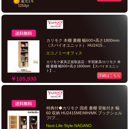
P
還元
1％
1059
pt
カリモク 本棚 書棚 幅600×高さ1800mm
（スパイオユニット） HU2415...
エコノミーオフィス
カリモク家具正規取扱店：学習家具/カリモク 本
棚 書棚 幅600×高さ1800mm 【スパイオユニッ
ト】...
詳細はこちら
￥105,930
特典付◆カリモク 国産 書棚 背板付き 幅
60 収納 HU2415ME/MH/MK ブックシェル
フ/ブ...
Next-Life-Style-NAGANO