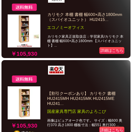
カリモク 本棚 書棚 幅600×高さ1800mm
（スパイオユニット） HU2415...
エコノミーオフィス
カリモク家具正規取扱店：学習家具/カリモク 本
棚 書棚 幅600×高さ1800mm 【スパイオユニッ
ト】...
詳細はこちら
￥105,930
【割引クーポンあり】 カリモク 書棚
HU2415MH HU2415MK HU2415ME
HU241...
国産家具専門店 家具のよろこび
画像はピュアオーク色です。 サイズ：幅600 奥
￥105,930
行370 高さ1800 棚板寸法：幅551 奥行300 ...
詳細はこちら