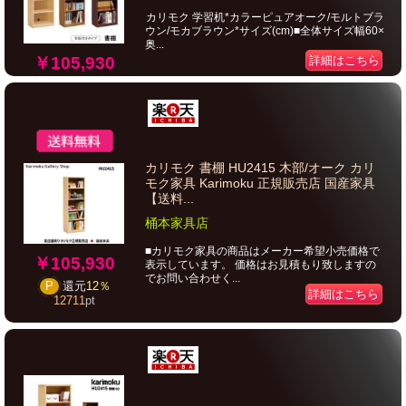
カリモク 学習机*カラーピュアオーク/モルトブラ
ウン/モカブラウン*サイズ(cm)■全体サイズ幅60×
奥...
￥105,930
詳細はこちら
カリモク 書棚 HU2415 木部/オーク カリ
モク家具 Karimoku 正規販売店 国産家具
【送料...
桶本家具店
■カリモク家具の商品はメーカー希望小売価格で
￥105,930
表示しています。 価格はお見積もり致しますの
でお問い合わせく...
P
還元
12％
詳細はこちら
12711
pt