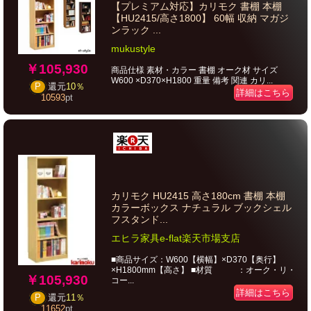
【プレミアム対応】カリモク 書棚 本棚
【HU2415/高さ1800】 60幅 収納 マガジ
ンラック ...
mukustyle
￥105,930
商品仕様 素材・カラー 書棚 オーク材 サイズ
W600 ×D370×H1800 重量 備考 関連 カリ...
P
還元
10％
詳細はこちら
10593
pt
カリモク HU2415 高さ180cm 書棚 本棚
カラーボックス ナチュラル ブックシェル
フスタンド...
エヒラ家具e-flat楽天市場支店
■商品サイズ：W600【横幅】×D370【奥行】
×H1800mm【高さ】 ■材質 ：オーク・リ・
￥105,930
コー...
詳細はこちら
P
還元
11％
11652
pt