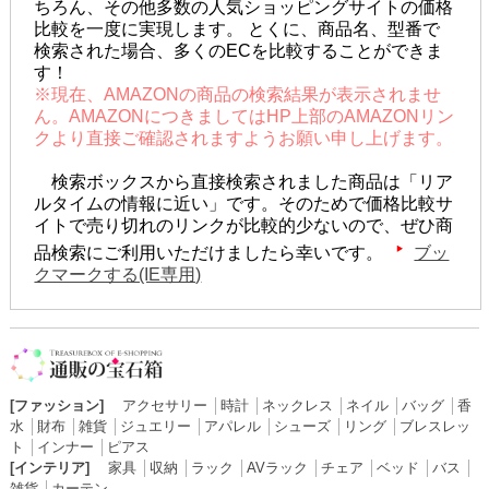
ちろん、その他多数の人気ショッピングサイトの価格
比較を一度に実現します。 とくに、商品名、型番で
検索された場合、多くのECを比較することができま
す！
※現在、AMAZONの商品の検索結果が表示されませ
ん。AMAZONにつきましてはHP上部のAMAZONリン
クより直接ご確認されますようお願い申し上げます。
検索ボックスから直接検索されました商品は「リア
ルタイムの情報に近い」です。そのためで価格比較サ
イトで売り切れのリンクが比較的少ないので、ぜひ商
品検索にご利用いただけましたら幸いです。
ブッ
クマークする(IE専用)
[ファッション]
アクセサリー
│
時計
│
ネックレス
│
ネイル
│
バッグ
│
香
水
│
財布
│
雑貨
│
ジュエリー
│
アパレル
│
シューズ
│
リング
│
ブレスレッ
ト
│
インナー
│
ピアス
[インテリア]
家具
│
収納
│
ラック
│
AVラック
│
チェア
│
ベッド
│
バス
│
雑貨
│
カーテン