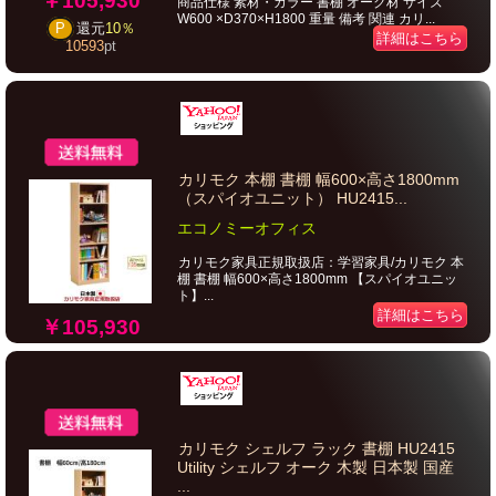
￥105,930
商品仕様 素材・カラー 書棚 オーク材 サイズ
W600 ×D370×H1800 重量 備考 関連 カリ...
P
還元
10％
詳細はこちら
10593
pt
カリモク 本棚 書棚 幅600×高さ1800mm
（スパイオユニット） HU2415...
エコノミーオフィス
カリモク家具正規取扱店：学習家具/カリモク 本
棚 書棚 幅600×高さ1800mm 【スパイオユニッ
ト】...
詳細はこちら
￥105,930
カリモク シェルフ ラック 書棚 HU2415
Utility シェルフ オーク 木製 日本製 国産
...