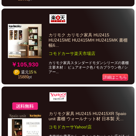
カリモク カリモク家具 HU2415
HU2415ME HU2415MH HU2415MK 書棚
幅6...
コモドカーサ楽天市場店
カリモク家具スタンダードモダンシリーズの書棚
￥105,930
主要木材： ピュアオーク色 / モカブラウン色 / シ
アー...
P
還元
15％
15889
pt
詳細はこちら
カリモク家具 HU2415 HU2415XR Spaio
unit 書棚 ウォールナット材 日本製 天...
コモドカーサYahoo!店