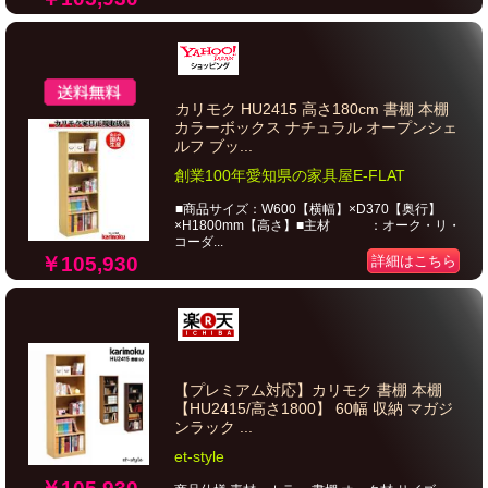
カリモク HU2415 高さ180cm 書棚 本棚
カラーボックス ナチュラル オープンシェ
ルフ ブッ...
創業100年愛知県の家具屋E-FLAT
■商品サイズ：W600【横幅】×D370【奥行】
×H1800mm【高さ】■主材 ：オーク・リ・
コーダ...
￥105,930
詳細はこちら
【プレミアム対応】カリモク 書棚 本棚
【HU2415/高さ1800】 60幅 収納 マガジ
ンラック ...
et-style