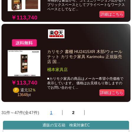
本格的な書斎から、コミュニケーション広がるパ
ブリックスペースとしてプライベートなワークス
ペースとしてなど...
詳細はこちら
￥113,740
カリモク 書棚 HU2415XR 木部/ウォール
ナット カリモク家具 Karimoku 正規販売
店 国...
桶本家具店
■カリモク家具の商品はメーカー希望小売価格で
￥113,740
表示しています。 価格はお見積もり致しますの
でお問い合わせく...
P
還元
12％
詳細はこちら
13648
pt
31件～47件(全47件)
1
2
通販の宝石箱 検索対象EC