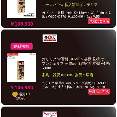
ユーロハウス 輸入家具インテリア
カリモク 書棚 ★HU2415■サイズ：(mm) ：本
体：W600×D370×H1800棚板寸法：W55...
詳細はこちら
￥105,930
カリモク 学習机 HU2415 書棚 見積 オー
プンシェルフ 完成品 収納家具 本棚 A4 幅
600m...
家具・雑貨 K-Style. 楽天市場店
カリモク 学習机 書棚 シリーズ書棚：HU2415モ
￥105,930
デル・外形寸法：幅600 奥行370 高さ1800m...
詳細はこちら
P
還元
1％
1059
pt