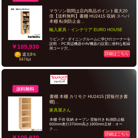
マラソン期間は店内商品ポイント最大20
倍【送料無料】書棚 HU2415 収納 スペパ
本棚 転倒防止金...
輸入家具・インテリア EURO HOUSE
リビング・ダイニングルームに学びのコーナーを
説明 ・PC周辺機器やAV機器の設置に便利な配線
￥105,930
用コード穴...
詳細はこちら
P
還元
8％
8474
pt
書棚 本棚 カリモク HU2415 [背板付き書
棚]...
家具屋さん
本棚 子供 収納 オープン 背板付き 転倒防止幅
600mm奥行370mm高さ1800mm主材：オー
ク.....
詳細はこちら
￥105,930