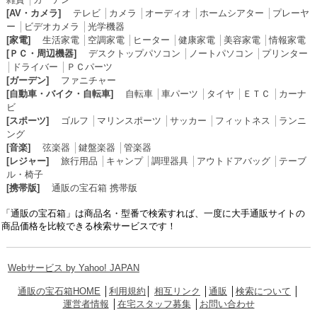
[AV・カメラ]
テレビ
│
カメラ
│
オーディオ
│
ホームシアター
│
プレーヤ
ー
│
ビデオカメラ
│
光学機器
[家電]
生活家電
│
空調家電
│
ヒーター
│
健康家電
│
美容家電
│
情報家電
[ＰＣ・周辺機器]
デスクトップパソコン
│
ノートパソコン
│
プリンター
│
ドライバー
│
ＰＣパーツ
[ガーデン]
ファニチャー
[自動車・バイク・自転車]
自転車
│
車パーツ
│
タイヤ
│
ＥＴＣ
│
カーナ
ビ
[スポーツ]
ゴルフ
│
マリンスポーツ
│
サッカー
│
フィットネス
│
ランニ
ング
[音楽]
弦楽器
│
鍵盤楽器
│
管楽器
[レジャー]
旅行用品
│
キャンプ
│
調理器具
│
アウトドアバッグ
│
テーブ
ル・椅子
[携帯版]
通販の宝石箱 携帯版
「通販の宝石箱」は商品名・型番で検索すれば、一度に大手通販サイトの
商品価格を比較できる検索サービスです！
Webサービス by Yahoo! JAPAN
通販の宝石箱HOME
│
利用規約
│
相互リンク
│
通販
│
検索について
│
運営者情報
│
在宅スタッフ募集
│
お問い合わせ