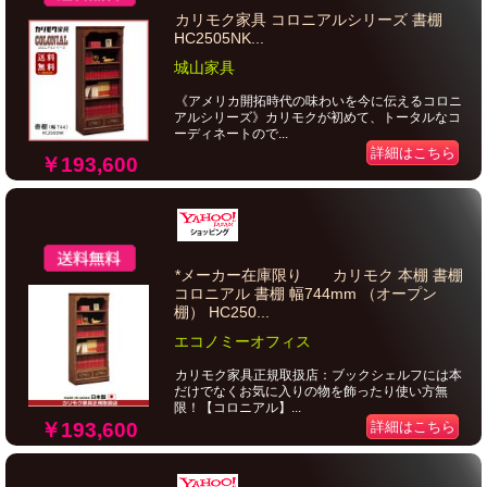
カリモク家具 コロニアルシリーズ 書棚
HC2505NK...
城山家具
《アメリカ開拓時代の味わいを今に伝えるコロニ
アルシリーズ》カリモクが初めて、トータルなコ
ーディネートので...
詳細はこちら
￥193,600
*メーカー在庫限り カリモク 本棚 書棚
コロニアル 書棚 幅744mm （オープン
棚） HC250...
エコノミーオフィス
カリモク家具正規取扱店：ブックシェルフには本
だけでなくお気に入りの物を飾ったり使い方無
限！【コロニアル】...
￥193,600
詳細はこちら