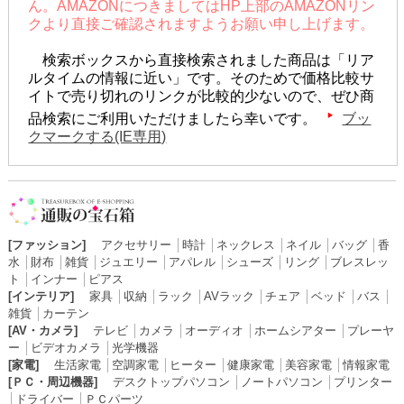
ん。AMAZONにつきましてはHP上部のAMAZONリン
クより直接ご確認されますようお願い申し上げます。
検索ボックスから直接検索されました商品は「リア
ルタイムの情報に近い」です。そのためで価格比較サ
イトで売り切れのリンクが比較的少ないので、ぜひ商
品検索にご利用いただけましたら幸いです。
ブッ
クマークする(IE専用)
[ファッション]
アクセサリー
│
時計
│
ネックレス
│
ネイル
│
バッグ
│
香
水
│
財布
│
雑貨
│
ジュエリー
│
アパレル
│
シューズ
│
リング
│
ブレスレッ
ト
│
インナー
│
ピアス
[インテリア]
家具
│
収納
│
ラック
│
AVラック
│
チェア
│
ベッド
│
バス
│
雑貨
│
カーテン
[AV・カメラ]
テレビ
│
カメラ
│
オーディオ
│
ホームシアター
│
プレーヤ
ー
│
ビデオカメラ
│
光学機器
[家電]
生活家電
│
空調家電
│
ヒーター
│
健康家電
│
美容家電
│
情報家電
[ＰＣ・周辺機器]
デスクトップパソコン
│
ノートパソコン
│
プリンター
│
ドライバー
│
ＰＣパーツ