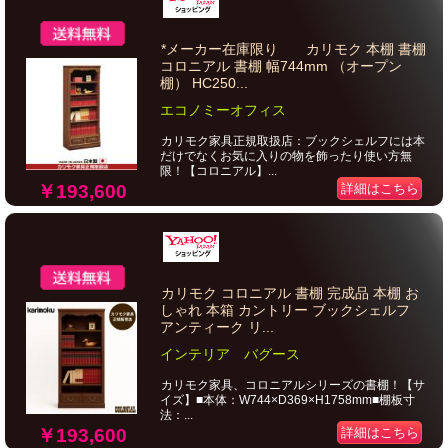
*メーカー在庫限り カリモク 本棚 書棚
コロニアル 書棚 幅744mm （オープン
棚） HC250...
エコノミーオフィス
カリモク家具正規取扱店：ブックシェルフには本
だけでなくお気に入りの物を飾ったり使い方無
限！【コロニアル】...
￥193,600
詳細はこちら
カリモク コロニアル 書棚 完成品 本棚 お
しゃれ 本箱 カントリー ブックシェルフ
アンティーク リ...
インテリア バグース
カリモク家具、コロニアルシリーズの書棚！【サ
イズ】■本体：W744×D369×H1758mm■棚板寸
法：...
￥193,600
詳細はこちら