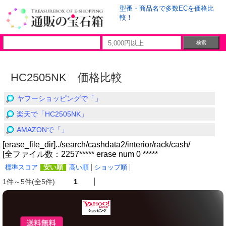
型番・商品名で多数ECを価格比
較！
HC2505NK 価格比較
ヤフーショッピングで「」
楽天で「HC2505NK」
AMAZONで「」
[erase_file_dir]../search/cashdata2/interior/rack/cash/
[全ファイル数：2257***** erase num 0 *****
標準スコア
安い順
高い順
ショップ順
1件～5件(全5件)
1