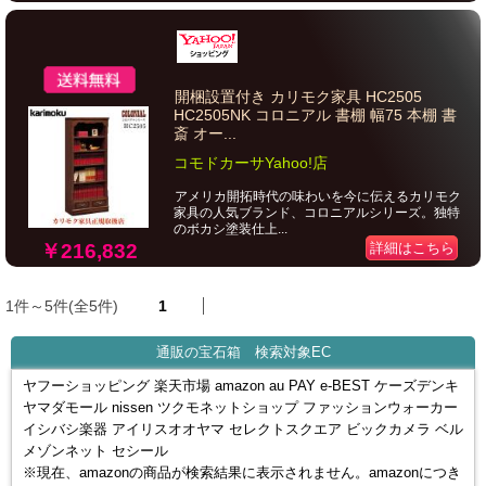
開梱設置付き カリモク家具 HC2505
HC2505NK コロニアル 書棚 幅75 本棚 書
斎 オー...
コモドカーサYahoo!店
アメリカ開拓時代の味わいを今に伝えるカリモク
家具の人気ブランド、コロニアルシリーズ。独特
のボカシ塗装仕上...
￥216,832
詳細はこちら
1件～5件(全5件)
1
通販の宝石箱 検索対象EC
ヤフーショッピング 楽天市場 amazon au PAY e-BEST ケーズデンキ
ヤマダモール nissen ツクモネットショップ ファッションウォーカー
イシバシ楽器 アイリスオオヤマ セレクトスクエア ビックカメラ ベル
メゾンネット セシール
※現在、amazonの商品が検索結果に表示されません。amazonにつき