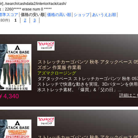
ir]../search/cashdata2/interior/rack/cash/
60***** erase num 0 *****
標準スコア
│
価格の安い順
│
価格の高い順
│
ショップ
│
あいうえお順
│
80件)
1
2
3
ストレッチカーゴパンツ 秋冬 アタックベース 05
ズボン 作業服 作業着
アズマクロージング
ダアタックベース ストレッチカーゴパンツ 秋冬 057
ストレッチで快適な動きを実現。3Dパターンを併
水ストレッチ素材。「爆買」&「父の日」...
￥4,340
詳細はこ
ストレッチカーゴパンツ 秋冬 アタックベース 05