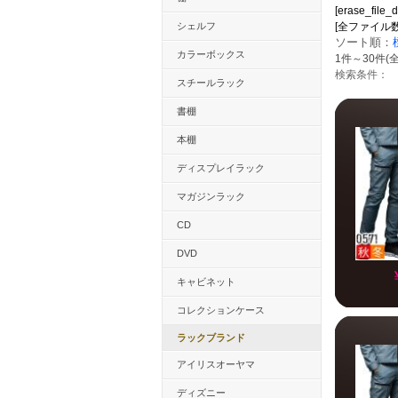
[erase_file_d
シェルフ
[全ファイル数：22
ソート順：
カラーボックス
1件～30件(全
検索条件：
スチールラック
書棚
本棚
ディスプレイラック
マガジンラック
CD
DVD
キャビネット
コレクションケース
ラックブランド
アイリスオーヤマ
ディズニー