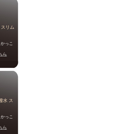
水 スリム
ル かっこ
ちら
撥水 ス
ル かっこ
ちら