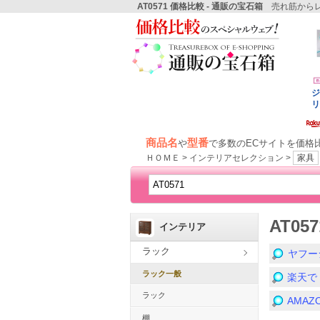
AT0571 価格比較 - 通販の宝石箱
売れ筋からレ
商品名
型番
や
で多数のECサイトを価格
ＨＯＭＥ > インテリアセレクション >
家具
AT0
インテリア
ラック
ヤフー
ラック一般
楽天で
ラック
AMA
棚