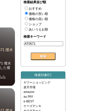
検索結果並び順
おすすめ
価格の安い順
価格の高い順
ショップ
あいうえお順
検索キーワード
71 撥水
1 撥水
用した撥
検索対象EC
ちら
ヤフーショッピング
楽天市場
amazon
au PAY
e-BEST
ケーズデンキ
71 撥水
ヤマダモール