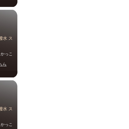
撥水 ス
ル かっこ
ちら
撥水 ス
ル かっこ