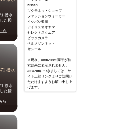
nissen
ツクモネットショップ
1 撥水
ファッションウォーカー
用した撥
イシバシ楽器
アイリスオオヤマ
ちら
セレクトスクエア
ビックカメラ
ベルメゾンネット
セシール
※現在、amazonの商品が検
索結果に表示されません。
71 撥水
amazonにつきましては、サ
イト上部リンクよりご訪問い
ただけますようお願い申し上
1 撥水
げます。
用した撥
ちら