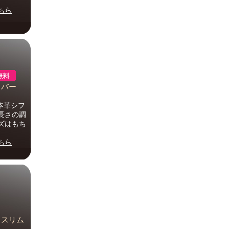
ちら
カバー
た本革シフ
長さの調
ズはもち
ちら
水 スリム