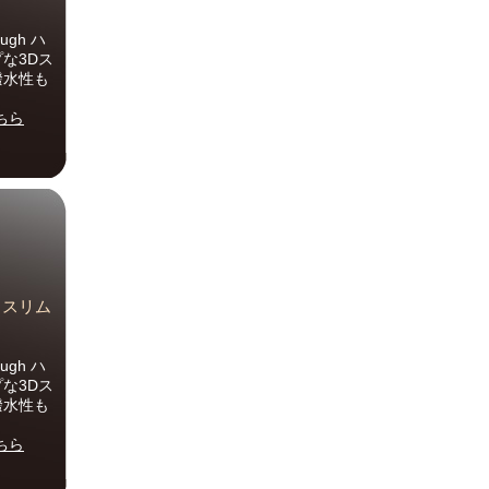
ugh ハ
な3Dス
撥水性も
ちら
水 スリム
ugh ハ
な3Dス
撥水性も
ちら