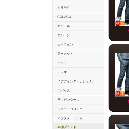
カリモク
COKAGU
カルテル
ダルトン
ビーライン
アーノット
マルニ
デュオ
イデアインターナショナル
スパイス
ライゼンタール
ジョエ・コロンボ
アフタヌーンティー
本棚ブランド