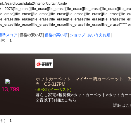
ir]../search/cashdata2/interior/curtain/cash/
[file_erase][file_erase][file_erase][file_erase][file_erase][file_erase][file_eras
ile_erase][file_erase][file_erase][file_erase][file_erase][file_erase][file_erase][file_e
ile_erase][file_erase][file_erase][file_erase][file_erase][file_erase][file_erase][file_e
file_erase][file_erase][file_erase][file_erase][file_erase][file_erase][file_erase]*****
標準スコア
│
価格の安い順
│
価格の高い順
│
ショップ
│
あいうえお順
│
1件)
1
ホットカーペット マイヤー調カーペーット 3
当 CS-317PM
13,799
eBEST(イーベスト)
暮らし家電>暖房機>ホットカーペット>ホットカー
２畳以下詳細はこちら
詳細はこ
1件)
1