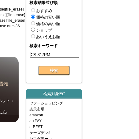
検索結果並び順
e][file_erase]
おすすめ
rase][file_erase]
価格の安い順
rase][file_erase]
価格の高い順
 erase num 36
ショップ
あいうえお順
検索キーワード
畳相
検索対象EC
ペット：
ヤフーショッピング
楽天市場
ちら
amazon
au PAY
e-BEST
ケーズデンキ
ヤマダモール