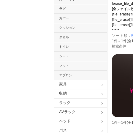
[erase_file_d
ラグ
[全ファイル数：2073
[file_erase][f
カバー
[file_erase][f
[file_erase][
クッション
*****
ソート順：
タオル
1件～1件(全
検索条件：
トイレ
シート
マット
エプロン
家具
￥
収納
ラック
AVラック
ベッド
1件～1件(全
バス