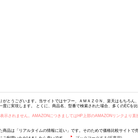
りがとうございます。当サイトではヤフー、ＡＭＡＺＯＮ、楽天はもちろん
一度に実現します。 とくに、商品名、型番で検索された場合、多くのECを
が表示されません。AMAZONにつきましてはHP上部のAMAZONリンクより
商品は「リアルタイムの情報に近い」です。そのためで価格比較サイトで
にご利用いただけましたら幸いです。
ブックマークする(IE専用)