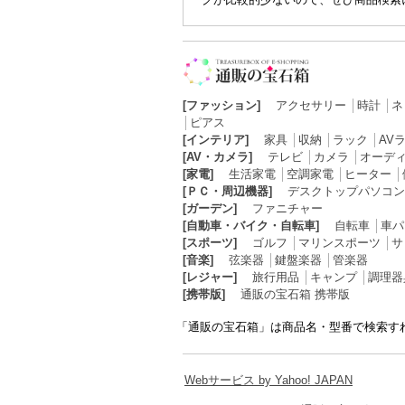
[ファッション]
アクセサリー
│
時計
│
ネ
│
ピアス
[インテリア]
家具
│
収納
│
ラック
│
AV
[AV・カメラ]
テレビ
│
カメラ
│
オーデ
[家電]
生活家電
│
空調家電
│
ヒーター
│
[ＰＣ・周辺機器]
デスクトップパソコン
[ガーデン]
ファニチャー
[自動車・バイク・自転車]
自転車
│
車パ
[スポーツ]
ゴルフ
│
マリンスポーツ
│
サ
[音楽]
弦楽器
│
鍵盤楽器
│
管楽器
[レジャー]
旅行用品
│
キャンプ
│
調理器
[携帯版]
通販の宝石箱 携帯版
「通販の宝石箱」は商品名・型番で検索す
Webサービス by Yahoo! JAPAN