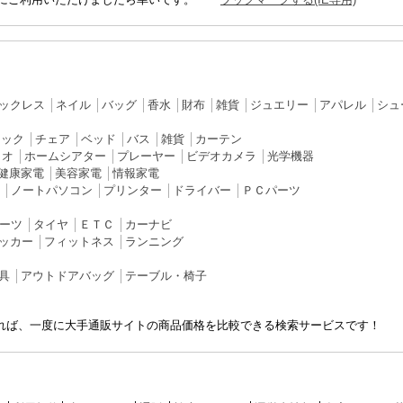
ックレス
│
ネイル
│
バッグ
│
香水
│
財布
│
雑貨
│
ジュエリー
│
アパレル
│
シュ
ラック
│
チェア
│
ベッド
│
バス
│
雑貨
│
カーテン
ィオ
│
ホームシアター
│
プレーヤー
│
ビデオカメラ
│
光学機器
健康家電
│
美容家電
│
情報家電
│
ノートパソコン
│
プリンター
│
ドライバー
│
ＰＣパーツ
ーツ
│
タイヤ
│
ＥＴＣ
│
カーナビ
ッカー
│
フィットネス
│
ランニング
具
│
アウトドアバッグ
│
テーブル・椅子
れば、一度に大手通販サイトの商品価格を比較できる検索サービスです！