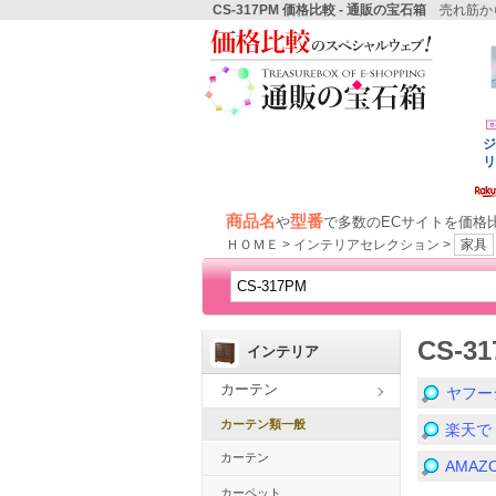
CS-317PM 価格比較 - 通販の宝石箱
売れ筋から
商品名
型番
や
で多数のECサイトを価格
ＨＯＭＥ > インテリアセレクション >
家具
CS-
インテリア
カーテン
ヤフー
カーテン類一般
楽天で
カーテン
AMA
カーペット