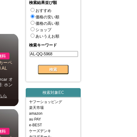
検索結果並び順
おすすめ
価格の安い順
価格の高い順
ショップ
あいうえお順
検索キーワード
 カーペ
 AL
car オ
: ホン
検索対象EC
ちら
ヤフーショッピング
楽天市場
amazon
au PAY
e-BEST
ケーズデンキ
ヤマダモール