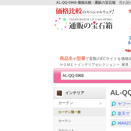
AL-QQ-5968 価格比較 - 通販の宝石箱
売れ筋か
商品名
型番
や
で多数のECサイトを価格
ＨＯＭＥ > インテリアセレクション >
家具
AL-Q
インテリア
カーテン
ヤフー
カーテン類一般
楽天で
カーテン
AMA
カーペット