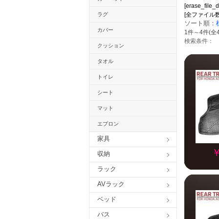
[erase_file_d
ラグ
[全ファイル数：20
ソート順：
カバー
1件～4件(全
検索条件：
クッション
タオル
トイレ
シート
マット
エプロン
家具
￥
収納
ラック
AVラック
ベッド
バス