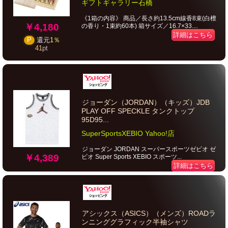
ギフトギャラリー石橋
《1箱の内容》 商品／長さ約13.5cm線香8束(白檀
￥4,180
の香り・1束約60本) 箱サイズ／16.7×33....
詳細はこちら
P
還元
1％
41
pt
ジョーダン（JORDAN）（キッズ）JDB
PLAY OFF SPECKLE タンクトップ
95D95...
SuperSportsXEBIO Yahoo!店
ジョーダン JORDAN スーパースポーツゼビオ ゼ
￥4,389
ビオ Super Sports XEBIO スポーツ...
詳細はこちら
アシックス（ASICS）（メンズ）ROADラ
ンニンググラフィック半袖シャツ