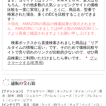
ます。当サイトではヤフー、ＡＭＡＺＯＮ、楽天はも
ちろん、その他多数の人気ショッピングサイトの価格
比較を一度に実現します。 とくに、商品名、型番で
検索された場合、多くのECを比較することができま
す！
※現在、AMAZONの商品の検索結果が表示されませ
ん。AMAZONにつきましてはHP上部のAMAZONリン
クより直接ご確認されますようお願い申し上げます。
検索ボックスから直接検索されました商品は「リア
ルタイムの情報に近い」です。そのためで価格比較サ
イトで売り切れのリンクが比較的少ないので、ぜひ商
品検索にご利用いただけましたら幸いです。
ブッ
クマークする(IE専用)
[ファッション]
アクセサリー
│
時計
│
ネックレス
│
ネイル
│
バッグ
│
香
水
│
財布
│
雑貨
│
ジュエリー
│
アパレル
│
シューズ
│
リング
│
ブレスレッ
ト
│
インナー
│
ピアス
[インテリア]
家具
│
収納
│
ラック
│
AVラック
│
チェア
│
ベッド
│
バス
│