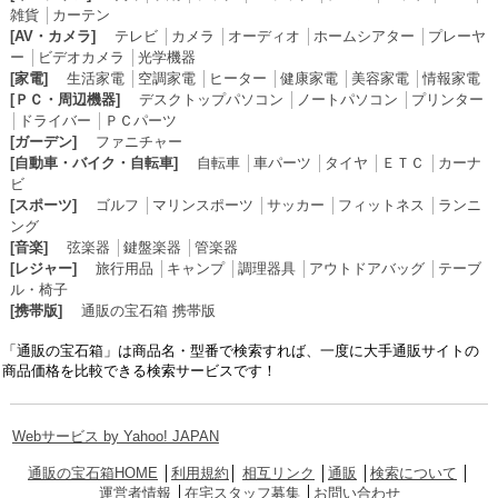
雑貨
│
カーテン
[AV・カメラ]
テレビ
│
カメラ
│
オーディオ
│
ホームシアター
│
プレーヤ
ー
│
ビデオカメラ
│
光学機器
[家電]
生活家電
│
空調家電
│
ヒーター
│
健康家電
│
美容家電
│
情報家電
[ＰＣ・周辺機器]
デスクトップパソコン
│
ノートパソコン
│
プリンター
│
ドライバー
│
ＰＣパーツ
[ガーデン]
ファニチャー
[自動車・バイク・自転車]
自転車
│
車パーツ
│
タイヤ
│
ＥＴＣ
│
カーナ
ビ
[スポーツ]
ゴルフ
│
マリンスポーツ
│
サッカー
│
フィットネス
│
ランニ
ング
[音楽]
弦楽器
│
鍵盤楽器
│
管楽器
[レジャー]
旅行用品
│
キャンプ
│
調理器具
│
アウトドアバッグ
│
テーブ
ル・椅子
[携帯版]
通販の宝石箱 携帯版
「通販の宝石箱」は商品名・型番で検索すれば、一度に大手通販サイトの
商品価格を比較できる検索サービスです！
Webサービス by Yahoo! JAPAN
通販の宝石箱HOME
│
利用規約
│
相互リンク
│
通販
│
検索について
│
運営者情報
│
在宅スタッフ募集
│
お問い合わせ