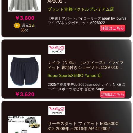
AP2602...
ブランド古着ベクトルプレミアム店
￥3,600
【中古】アパートバイローリーズ apart by lowrys
ワイドVネックボアニット AP26022...
P
還元
1％
詳細はこちら
36
pt
ナイキ（NIKE）（レディース）ドライフ
ィット 裏地付きショーツ HJ1129-010...
SuperSportsXEBIO Yahoo!店
2025年春夏モデル 2025ssmodel ナイキ NIKE ス
ーパースポーツゼビオ ゼビオ Supe...
￥3,620
詳細はこちら
サーモスタット フィアット 500/500C
312 2008年～2016年 AP-4T2602...