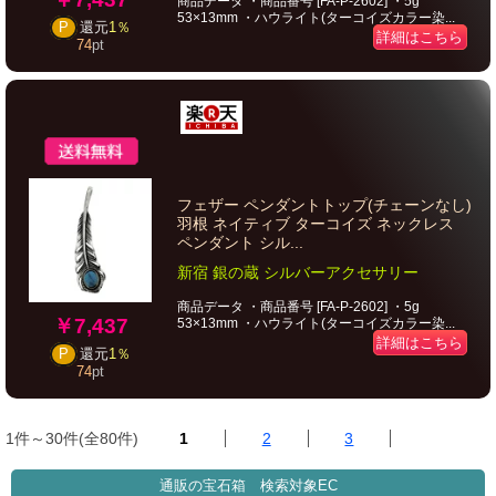
商品データ ・商品番号 [FA-P-2602] ・5g
53×13mm ・ハウライト(ターコイズカラー染...
P
還元
1％
詳細はこちら
74
pt
フェザー ペンダントトップ(チェーンなし)
羽根 ネイティブ ターコイズ ネックレス
ペンダント シル...
新宿 銀の蔵 シルバーアクセサリー
商品データ ・商品番号 [FA-P-2602] ・5g
￥7,437
53×13mm ・ハウライト(ターコイズカラー染...
詳細はこちら
P
還元
1％
74
pt
1件～30件(全80件)
1
2
3
通販の宝石箱 検索対象EC