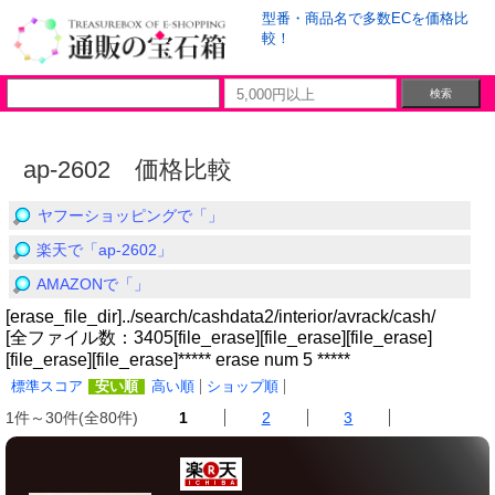
型番・商品名で多数ECを価格比
較！
ap-2602 価格比較
ヤフーショッピングで「」
楽天で「ap-2602」
AMAZONで「」
[erase_file_dir]../search/cashdata2/interior/avrack/cash/
[全ファイル数：3405[file_erase][file_erase][file_erase]
[file_erase][file_erase]***** erase num 5 *****
標準スコア
安い順
高い順
ショップ順
1件～30件(全80件)
1
2
3