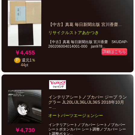
【中古】真葛 毎日新聞出版 宮川香齋...
リサイクルストアあかつき
【中古】真葛 毎日新聞出版 宮川香齋 SKUDAP-
260206004014001-000 jan978...
詳細はこちら
￥4,455
P
還元
1％
44
pt
インテリアシートノブカバー ジープ ラン
グラー JL20L/JL36L/JL36S 2018年10月
～...
オートパーツエージェンシー
インテリアシートノブカバー シートノブカバー
￥4,730
シートボタンカバー シート調整ノブカバー シー
ト調整ボタン...