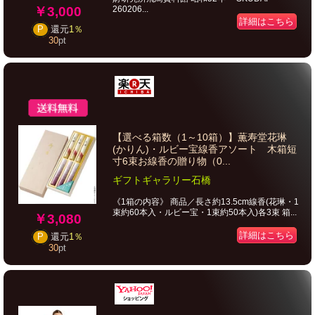
￥3,000
260206...
詳細はこちら
P
還元
1％
30
pt
【選べる箱数（1～10箱）】薫寿堂花琳
(かりん)・ルビー宝線香アソート 木箱短
寸6束お線香の贈り物（0...
ギフトギャラリー石橋
《1箱の内容》 商品／長さ約13.5cm線香(花琳・1
束約60本入・ルビー宝・1束約50本入)各3束 箱...
￥3,080
詳細はこちら
P
還元
1％
30
pt