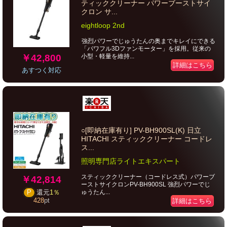
ティッククリーナー パワーブーストサイ
クロン サ...
eightloop 2nd
強烈パワーでじゅうたんの奥までキレイにできる
「パワフル3Dファンモーター」を採用。従来の
￥42,800
小型・軽量を維持...
詳細はこちら
あすつく対応
○[即納在庫有り] PV-BH900SL(K) 日立
HITACHI スティッククリーナー コードレ
ス...
照明専門店ライトエキスパート
スティッククリーナー（コードレス式）パワーブ
￥42,814
ーストサイクロンPV-BH900SL 強烈パワーでじ
ゅうたん...
P
還元
1％
428
pt
詳細はこちら