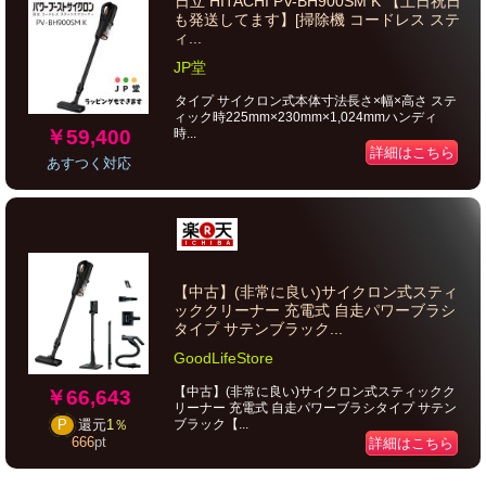
日立 HITACHI PV-BH900SM K 【土日祝日
も発送してます】[掃除機 コードレス ステ
ィ...
JP堂
タイプ サイクロン式本体寸法長さ×幅×高さ ステ
ィック時225mm×230mm×1,024mmハンディ
￥59,400
時...
詳細はこちら
あすつく対応
【中古】(非常に良い)サイクロン式スティ
ッククリーナー 充電式 自走パワーブラシ
タイプ サテンブラック...
GoodLifeStore
【中古】(非常に良い)サイクロン式スティックク
￥66,643
リーナー 充電式 自走パワーブラシタイプ サテン
ブラック【...
P
還元
1％
666
pt
詳細はこちら