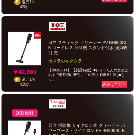
P
還元
1％
428
pt
日立 スティック クリーナー PV-BH900SL
K コードレス 掃除機 スタンド付き 強力吸
引 充...
カメラのキタムラ
【2026-6ss】 【製品特徴】■じゅうたんの奥のご
￥42,800
みまで徹底的に吸引。この強さで軽量1.6kg■も
っ...
P
還元
1％
428
pt
詳細はこちら
日立 掃除機 サイクロン式 クリーナー パ
ワーブーストサイクロン PV-BH900SL-K