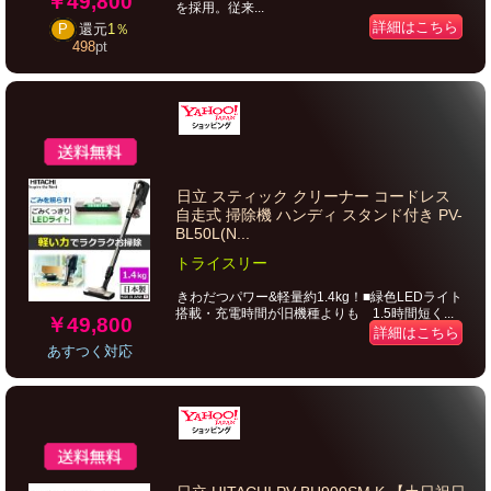
￥49,800
を採用。従来...
詳細はこちら
P
還元
1％
498
pt
日立 スティック クリーナー コードレス
自走式 掃除機 ハンディ スタンド付き PV-
BL50L(N...
トライスリー
きわだつパワー&軽量約1.4kg！■緑色LEDライト
搭載・充電時間が旧機種よりも 1.5時間短く...
￥49,800
詳細はこちら
あすつく対応