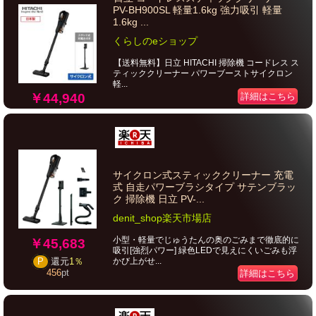
PV-BH900SL 軽量1.6kg 強力吸引 軽量
1.6kg ...
くらしのeショップ
【送料無料】日立 HITACHI 掃除機 コードレス ス
ティッククリーナー パワーブーストサイクロン
軽...
￥44,940
詳細はこちら
サイクロン式スティッククリーナー 充電
式 自走パワーブラシタイプ サテンブラッ
ク 掃除機 日立 PV-...
denit_shop楽天市場店
小型・軽量でじゅうたんの奥のごみまで徹底的に
￥45,683
吸引[強烈パワー] 緑色LEDで見えにくいごみも浮
かび上がせ...
P
還元
1％
456
pt
詳細はこちら