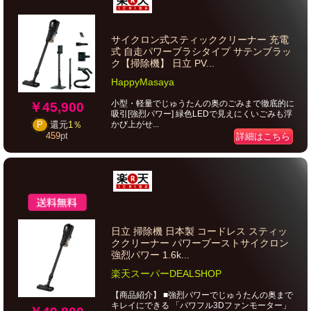
サイクロン式スティッククリーナー 充電
式 自走パワーブラシタイプ サテンブラッ
ク【掃除機】 日立 PV...
HappyMasaya
小型・軽量でじゅうたんの奥のごみまで徹底的に
￥45,900
吸引[強烈パワー] 緑色LEDで見えにくいごみも浮
かび上がせ...
P
還元
1％
459
pt
詳細はこちら
日立 掃除機 日本製 コードレス スティッ
ククリーナー パワーブーストサイクロン
強烈パワー 1.6k...
楽天スーパーDEALSHOP
【商品紹介】 ■強烈パワーでじゅうたんの奥まで
キレイにできる 「パワフル3Dファンモーター」