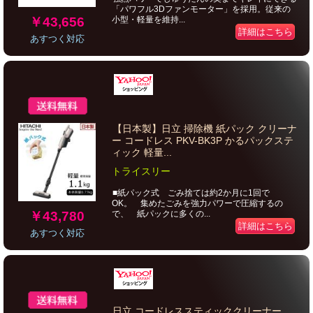
「パワフル3Dファンモーター」を採用。従来の
￥43,656
小型・軽量を維持...
詳細はこちら
あすつく対応
【日本製】日立 掃除機 紙パック クリーナ
ー コードレス PKV-BK3P かるパックステ
ィック 軽量...
トライスリー
■紙パック式 ごみ捨ては約2か月に1回で
OK。 集めたごみを強力パワーで圧縮するの
￥43,780
で、 紙パックに多くの...
詳細はこちら
あすつく対応
日立 コードレススティッククリーナー