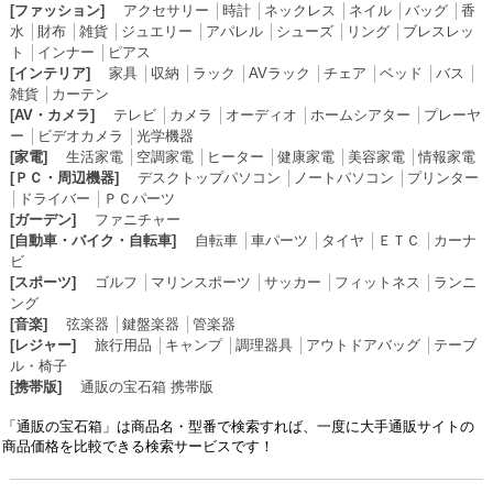
[ファッション]
アクセサリー
│
時計
│
ネックレス
│
ネイル
│
バッグ
│
香
水
│
財布
│
雑貨
│
ジュエリー
│
アパレル
│
シューズ
│
リング
│
ブレスレッ
ト
│
インナー
│
ピアス
[インテリア]
家具
│
収納
│
ラック
│
AVラック
│
チェア
│
ベッド
│
バス
│
雑貨
│
カーテン
[AV・カメラ]
テレビ
│
カメラ
│
オーディオ
│
ホームシアター
│
プレーヤ
ー
│
ビデオカメラ
│
光学機器
[家電]
生活家電
│
空調家電
│
ヒーター
│
健康家電
│
美容家電
│
情報家電
[ＰＣ・周辺機器]
デスクトップパソコン
│
ノートパソコン
│
プリンター
│
ドライバー
│
ＰＣパーツ
[ガーデン]
ファニチャー
[自動車・バイク・自転車]
自転車
│
車パーツ
│
タイヤ
│
ＥＴＣ
│
カーナ
ビ
[スポーツ]
ゴルフ
│
マリンスポーツ
│
サッカー
│
フィットネス
│
ランニ
ング
[音楽]
弦楽器
│
鍵盤楽器
│
管楽器
[レジャー]
旅行用品
│
キャンプ
│
調理器具
│
アウトドアバッグ
│
テーブ
ル・椅子
[携帯版]
通販の宝石箱 携帯版
「通販の宝石箱」は商品名・型番で検索すれば、一度に大手通販サイトの
商品価格を比較できる検索サービスです！