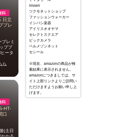
nissen
ツクモネットショップ
ファッションウォーカー
応 日立
イシバシ楽器
ッププレ
アイリスオオヤマ
セレクトスクエア
ビックカメラ
ラープレミ
ベルメゾンネット
トッププ
セシール
Hヒータ
ちら
※現在、amazonの商品が検
索結果に表示されません。
amazonにつきましては、サ
イト上部リンクよりご訪問い
ただけますようお願い申し上
げます。
HT-
間口
後(土日
がかかる