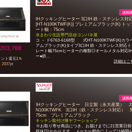
IHクッキングヒーター 3口IH 鉄・ステンレス対
[HT-N100KTWF(K)] プレミアムブラック(K) ト
ート幅：75cm
水まわり住設専門店@コンパネ屋
コ － ド6763-6168型 式HT-N100KTWF(K)カ
アムブラック(K)タイプ3口IH 鉄・ステンレス対応
203,788
レート幅75cmヒーターの種類◎オールメタル対応I
ー●鉄...
イント還元
1％
詳細はこ
2037
pt
IHクッキングヒーター 日立製（永大産業） JS-
N100KTWFK 3口IH（鉄・ステンレス対応） 
75cm プレミアムブラック
キッチン取付け隊ヤフーショップ
※お取り寄せ商品につき、お届けまでに21営業日前
祝休日)かかります。 メーカー都合によっては納期