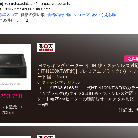
ir]../search/cashdata2/interior/avrack/cash/
82***** erase num 0 *****
標準スコア
│
価格の安い順
│
価格の高い順
│
ショップ
│
あいうえお順
│
全35件)
1
2
IHクッキングヒーター 3口IH 鉄・ステンレス対
[HT-N100KTWF(K)] プレミアムブラック(K) ト
ート幅：75cm
e-キッチンマテリアル
コ － ド6763-6168型 式HT-N100KTWF(K)カ
アムブラック(K)タイプ3口IH 鉄・ステンレス対応
203,788
レート幅75cmヒーターの種類◎オールメタル対応I
ー●鉄...
イント還元
1％
詳細はこ
2037
pt