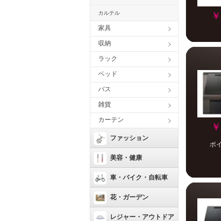
カルテル
￥
家具
収納
ラック
ベッド
バス
雑貨
カーテン
￥
ファッション
ポ
美容・健康
車・バイク・自転車
花・ガーデン
レジャー・アウトドア