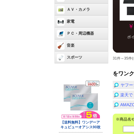
ＡＶ・カメラ
家電
￥
ＰＣ・周辺機器
ポ
音楽
スポーツ
31件～35件(
をワン
ヤフー
楽天で
AMA
※商品名