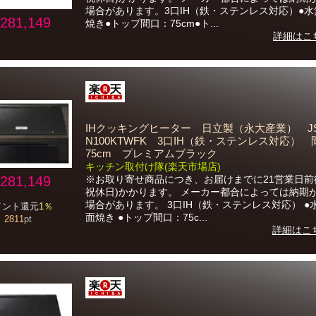
場合があります。3口IH（鉄・ステンレス対応）●
281,149
焼き●トップ間口：75cm●ト...
詳細はこ
IHクッキングヒーター 日立製（永大産業） JS-
N100KTWFK 3口IH（鉄・ステンレス対応） 
75cm プレミアムブラック
キッチン取付け隊(楽天市場店)
※お取り寄せ商品につき、お届けまでに21営業日前
281,149
祝休日)かかります。 メーカー都合によっては納期
場合があります。 3口IH（鉄・ステンレス対応） ●
イント還元
1％
面焼き ●トップ間口：75c...
2811
pt
詳細はこ