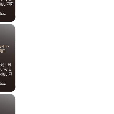
水無し両面
ちら
HT-
間口
後(土日
がかかる
水無し両
ちら