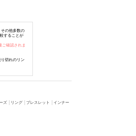
、その他多数の
比較することが
直接ご確認されま
売り切れのリン
ーズ
│
リング
│
ブレスレット
│
インナー