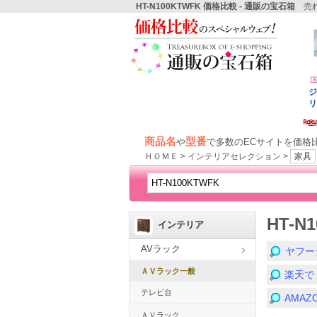
HT-N100KTWFK 価格比較 - 通販の宝石箱
売れ
商品名
型番
や
で多数のECサイトを価格
ＨＯＭＥ > インテリアセレクション >
家具
HT-
インテリア
AVラック
ヤフー
ＡＶラック一般
楽天で
テレビ台
AMA
ＡＶラック