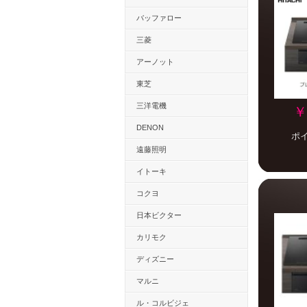
バッファロー
三菱
アーノット
東芝
三洋電機
￥
DENON
ポ
遠藤照明
イトーキ
コクヨ
日本ビクター
カリモク
ディズニー
マルニ
ル・コルビジェ