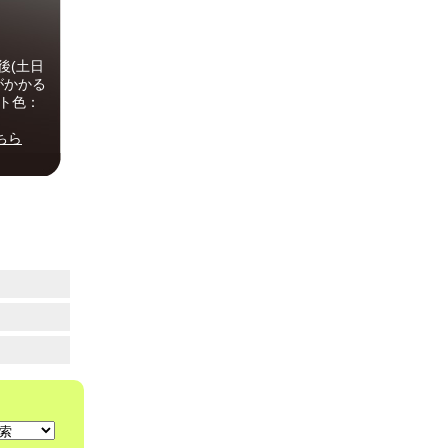
後(土日
がかかる
ート色：
ちら