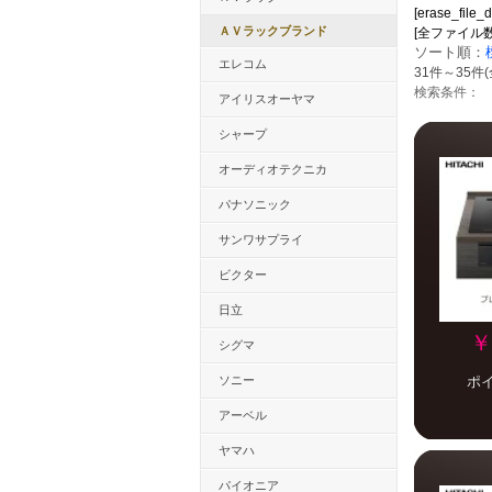
[erase_file_d
ＡＶラックブランド
[全ファイル数：32
ソート順：
エレコム
31件～35件(
検索条件：
アイリスオーヤマ
シャープ
オーディオテクニカ
パナソニック
サンワサプライ
ビクター
日立
￥
シグマ
ソニー
ポ
アーベル
ヤマハ
パイオニア