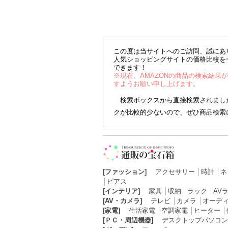
この度は当サイトへのご訪問、誠にあ
人気ショッピングサイトの価格比較を
できます！
※現在、AMAZONの商品の検索結果
すようお願い申し上げます。
検索ボックスから直接検索されました
クが比較的少ないので、ぜひ商品検索
[ファッション]
アクセサリー
│
時計
│
ネ
│
ピアス
[インテリア]
家具
│
収納
│
ラック
│
AV
[AV・カメラ]
テレビ
│
カメラ
│
オーデ
[家電]
生活家電
│
空調家電
│
ヒーター
│
[ＰＣ・周辺機器]
デスクトップパソコン