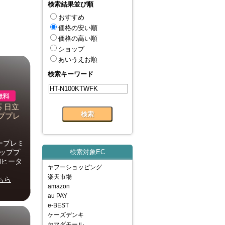
検索結果並び順
おすすめ
価格の安い順
価格の高い順
ショップ
あいうえお順
検索キーワード
応 日立
ッププレ
ラープレミ
トッププ
検索対象EC
Hヒータ
ヤフーショッピング
楽天市場
ちら
amazon
au PAY
e-BEST
ケーズデンキ
ヤマダモール