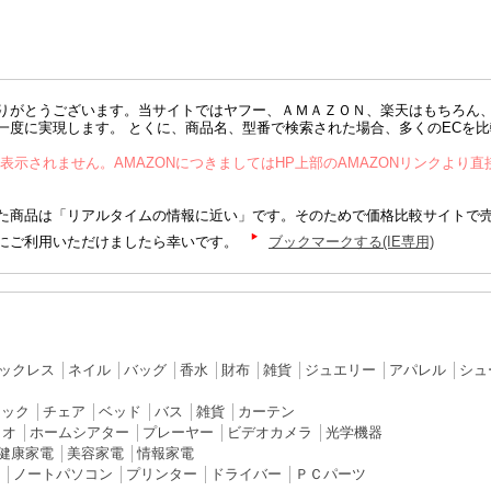
りがとうございます。当サイトではヤフー、ＡＭＡＺＯＮ、楽天はもちろん
一度に実現します。 とくに、商品名、型番で検索された場合、多くのECを
が表示されません。AMAZONにつきましてはHP上部のAMAZONリンクより
商品は「リアルタイムの情報に近い」です。そのためで価格比較サイトで
にご利用いただけましたら幸いです。
ブックマークする(IE専用)
ックレス
│
ネイル
│
バッグ
│
香水
│
財布
│
雑貨
│
ジュエリー
│
アパレル
│
シュ
ラック
│
チェア
│
ベッド
│
バス
│
雑貨
│
カーテン
ィオ
│
ホームシアター
│
プレーヤー
│
ビデオカメラ
│
光学機器
健康家電
│
美容家電
│
情報家電
│
ノートパソコン
│
プリンター
│
ドライバー
│
ＰＣパーツ