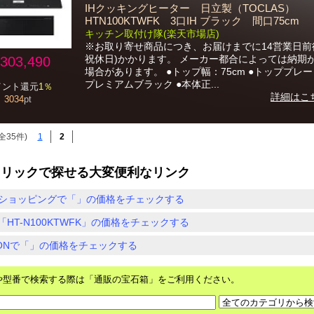
IHクッキングヒーター 日立製（TOCLAS）
HTN100KTWFK 3口IH ブラック 間口75cm
キッチン取付け隊(楽天市場店)
※お取り寄せ商品につき、お届けまでに14営業日前
祝休日)かかります。 メーカー都合によっては納期
303,490
場合があります。 ●トップ幅：75cm ●トッププレ
プレミアムブラック ●本体正...
イント還元
1％
詳細はこ
3034
pt
全35件)
1
2
クリックで探せる大変便利なリンク
ショッピングで「」の価格をチェックする
「HT-N100KTWFK」の価格をチェックする
ZONで「」の価格をチェックする
や型番で検索する際は「通販の宝石箱」をご利用ください。