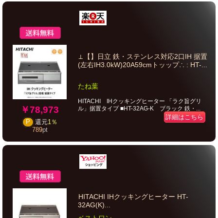
⊥【】日立 鉄・ステンレス対応2口IH 据置
(左右IH3.0kW)20A59cmトッップ∴ : HT-...
たね葉
HITACHI IHクッキングヒーター 「ラク旨グリ
￥78,973
ル」据置タイプ ■HT-32AG-K ブラック 鉄・...
詳細はこちら
P
還元
1％
789
pt
HITACHI IHクッキングヒーター HT-
32AG(K)...