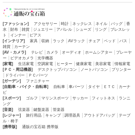
[ファッション]
アクセサリー
│
時計
│
ネックレス
│
ネイル
│
バッグ
│
香
水
│
財布
│
雑貨
│
ジュエリー
│
アパレル
│
シューズ
│
リング
│
ブレスレッ
ト
│
インナー
│
ピアス
[インテリア]
家具
│
収納
│
ラック
│
AVラック
│
チェア
│
ベッド
│
バス
│
雑貨
│
カーテン
[AV・カメラ]
テレビ
│
カメラ
│
オーディオ
│
ホームシアター
│
プレーヤ
ー
│
ビデオカメラ
│
光学機器
[家電]
生活家電
│
空調家電
│
ヒーター
│
健康家電
│
美容家電
│
情報家電
[ＰＣ・周辺機器]
デスクトップパソコン
│
ノートパソコン
│
プリンター
│
ドライバー
│
ＰＣパーツ
[ガーデン]
ファニチャー
[自動車・バイク・自転車]
自転車
│
車パーツ
│
タイヤ
│
ＥＴＣ
│
カーナ
ビ
[スポーツ]
ゴルフ
│
マリンスポーツ
│
サッカー
│
フィットネス
│
ランニ
ング
[音楽]
弦楽器
│
鍵盤楽器
│
管楽器
[レジャー]
旅行用品
│
キャンプ
│
調理器具
│
アウトドアバッグ
│
テーブ
ル・椅子
[携帯版]
通販の宝石箱 携帯版