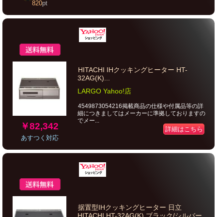
820
pt
HITACHI IHクッキングヒーター HT-
32AG(K)...
LARGO Yahoo!店
4549873054216掲載商品の仕様や付属品等の詳
細につきましてはメーカーに準拠しておりますの
でメー...
￥82,342
詳細はこちら
あすつく対応
据置型IHクッキングヒーター 日立
HITACHI HT-32AG(K) ブラック/シルバー