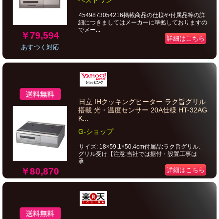
ベストワン
4549873054216掲載商品の仕様や付属品等の詳
細につきましてはメーカーに準拠しておりますの
でメー...
￥79,594
詳細はこちら
あすつく対応
日立 IHクッキングヒーター ラク旨グリル
搭載 光・温度センサー 20A仕様 HT-32AG
K...
G-ショップ
サイズ: 18×59.1×50.4cm付属品:ラク旨グリル、
グリル受け【注意:当社では据付・設置工事は
承...
￥80,870
詳細はこちら