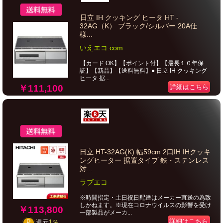
日立 IH クッキング ヒータ HT -
32AG（K） ブラック/シルバー 20A仕
様...
いえエコ.com
【カード OK】【ポイント付】【最長１０年保
証】【新品】【送料無料】● 日立 IH クッキング
ヒータ 据...
￥111,100
詳細はこちら
日立 HT-32AG(K) 幅59cm 2口IH IHクッキ
ングヒーター 据置タイプ 鉄・ステンレス
対...
ラブエコ
※時間指定・土日祝日配達はメーカー直送の為致
しかねます。※現在コロナウイルスの影響を受け
￥113,800
一部製品がメーカ...
詳細はこちら
P
還元
1％