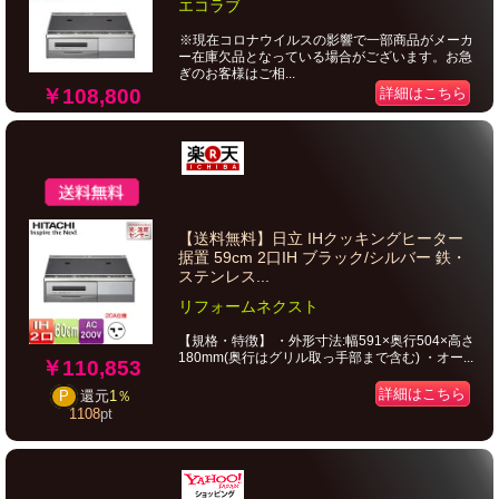
エコラブ
※現在コロナウイルスの影響で一部商品がメーカ
ー在庫欠品となっている場合がございます。お急
ぎのお客様はご相...
￥108,800
詳細はこちら
【送料無料】日立 IHクッキングヒーター
据置 59cm 2口IH ブラック/シルバー 鉄・
ステンレス...
リフォームネクスト
【規格・特徴】 ・外形寸法:幅591×奥行504×高さ
180mm(奥行はグリル取っ手部まで含む) ・オー...
￥110,853
詳細はこちら
P
還元
1％
1108
pt