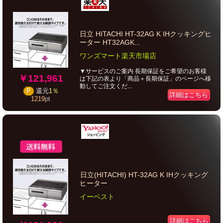
日立 HITACHI HT-32AG K IHクッキングヒ
ーター HT32AGK...
ワンズマート楽天市場店
▼サービスのご案内 長期保証をご希望のお客様
￥121,961
は下記の表より「商品＋長期保証」のページへ移
動してご注文くだ...
P
還元
1％
詳細はこちら
1219
pt
日立(HITACHI) HT-32AG K IHクッキング
ヒーター
イーベスト
詳細はこちら