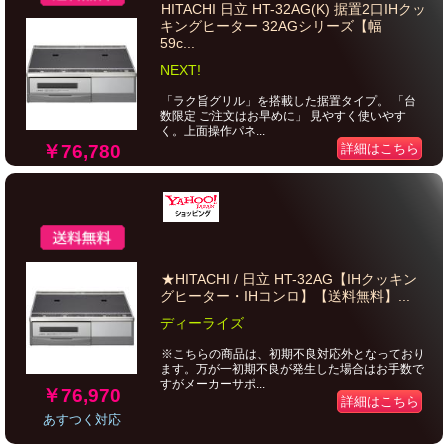
HITACHI 日立 HT-32AG(K) 据置2口IHクッ
キングヒーター 32AGシリーズ【幅
59c...
NEXT!
「ラク旨グリル」を搭載した据置タイプ。 「台
数限定 ご注文はお早めに」 見やすく使いやす
く。上面操作パネ...
￥76,780
詳細はこちら
★HITACHI / 日立 HT-32AG【IHクッキン
グヒーター・IHコンロ】【送料無料】...
ディーライズ
※こちらの商品は、初期不良対応外となっており
ます。万が一初期不良が発生した場合はお手数で
すがメーカーサポ...
￥76,970
詳細はこちら
あすつく対応