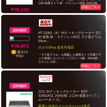
口IH 据置タイプ 鉄・ステンレス対応 20A仕様...
詳細はこちら
￥95,132
HT-32AG（K）IHクッキングヒーター 2口
IH 据置 鉄・ステンレス対応 ラク旨グリル
59cm...
￥96,872
タカラShop 楽天市場店
P
還元
1％
「ラク旨グリル」を搭載した据置タイプ天面ブラ
968
pt
ック/前面シルバートッププレート幅：59cm鉄・
ステンレス対...
詳細はこちら
日立 IHクッキングヒーター【HT-
32AG(K)】20A仕様 ２口IH 据置タイプ シ
ルバータイプ(...
家電と住設のイークローバー2号店