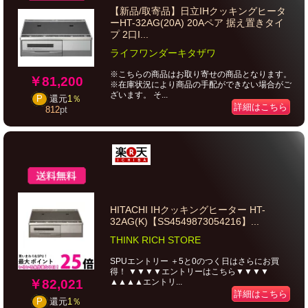
【新品/取寄品】日立IHクッキングヒータ
ーHT-32AG(20A) 20Aペア 据え置きタイ
プ 2口I...
ライフワンダーキタザワ
※こちらの商品はお取り寄せの商品となります。
￥81,200
※在庫状況により商品の手配ができない場合がご
ざいます。 そ...
P
還元
1％
詳細はこちら
812
pt
HITACHI IHクッキングヒーター HT-
32AG(K)【SS4549873054216】...
THINK RICH STORE
SPUエントリー ＋5と0のつく日はさらにお買
得！ ▼▼▼▼エントリーはこちら▼▼▼▼
￥82,021
▲▲▲▲エントリ...
詳細はこちら
P
還元
1％