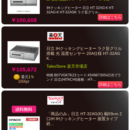
IHクッキングヒーター 日立 HT 32AG K HT-
32AG-K HT-32AGK ラク旨グリル...
詳細はこちら
￥100,608
日立 IHクッキングヒーター ラク旨グリル
搭載 光 温度センサー 20A仕様 HT-32AG
K...
TalesStore 楽天市場店
￥105,672
特殊:B07VGKTK23コード:4549873054216ブラ
P
還元
1％
ンド:日立(HITACHI)規格：HT-...
1056
pt
詳細はこちら
「商品のみ」日立 HT-32AG(K) 幅59cm 2
口IH IHクッキングヒーター 据置タイプ
鉄...