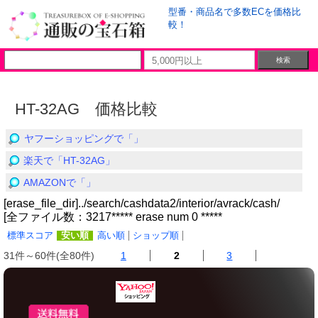
型番・商品名で多数ECを価格比
較！
HT-32AG 価格比較
ヤフーショッピングで「」
楽天で「HT-32AG」
AMAZONで「」
[erase_file_dir]../search/cashdata2/interior/avrack/cash/
[全ファイル数：3217***** erase num 0 *****
標準スコア
安い順
高い順
ショップ順
31件～60件(全80件)
1
2
3