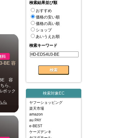
検索結果並び順
おすすめ
価格の安い順
価格の高い順
ショップ
あいうえお順
検索キーワード
-BE 容
BE 容
こちら、
ルボック
検索対象EC
ちら
ヤフーショッピング
楽天市場
amazon
au PAY
e-BEST
ケーズデンキ
ヤマダモール