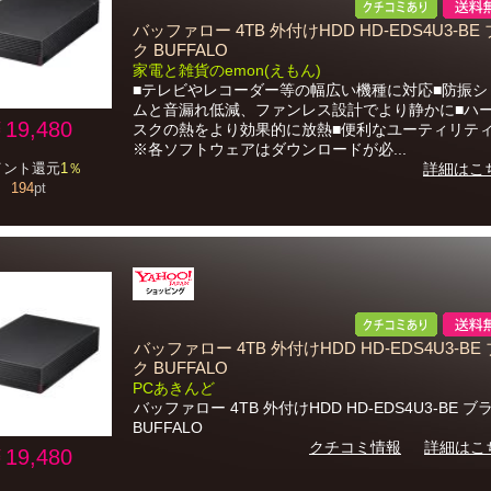
バッファロー 4TB 外付けHDD HD-EDS4U3-BE
ク BUFFALO
家電と雑貨のemon(えもん)
■テレビやレコーダー等の幅広い機種に対応■防振シ
ムと音漏れ低減、ファンレス設計でより静かに■ハ
19,480
スクの熱をより効果的に放熱■便利なユーティリテ
※各ソフトウェアはダウンロードが必...
イント還元
1％
詳細はこ
194
pt
バッファロー 4TB 外付けHDD HD-EDS4U3-BE
ク BUFFALO
PCあきんど
バッファロー 4TB 外付けHDD HD-EDS4U3-BE ブ
BUFFALO
クチコミ情報
詳細はこ
19,480