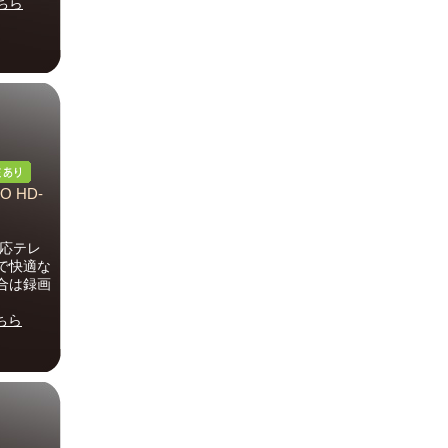
ちら
 HD-
対応テレ
で快適な
合は録画
ちら