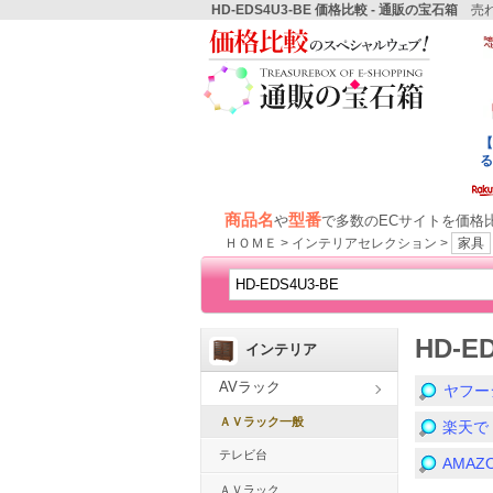
HD-EDS4U3-BE 価格比較 - 通販の宝石箱
売れ
商品名
型番
や
で多数のECサイトを価格
ＨＯＭＥ > インテリアセレクション >
家具
HD-E
インテリア
AVラック
ヤフー
ＡＶラック一般
楽天で
テレビ台
AMA
ＡＶラック