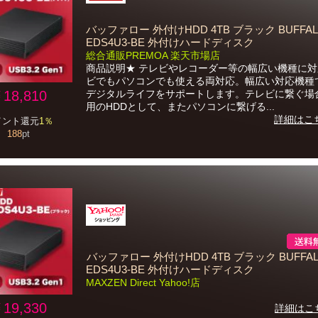
バッファロー 外付けHDD 4TB ブラック BUFFALO
EDS4U3-BE 外付けハードディスク
総合通販PREMOA 楽天市場店
商品説明★ テレビやレコーダー等の幅広い機種に
ビでもパソコンでも使える両対応。幅広い対応機種
18,810
デジタルライフをサポートします。テレビに繋ぐ場
用のHDDとして、またパソコンに繋げる...
詳細はこ
イント還元
1％
188
pt
バッファロー 外付けHDD 4TB ブラック BUFFAL
EDS4U3-BE 外付けハードディスク
MAXZEN Direct Yahoo!店
19,330
詳細はこ