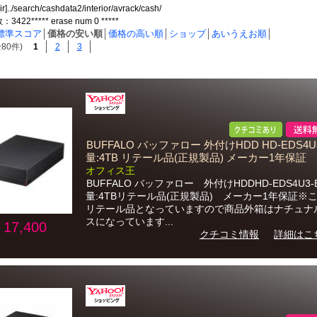
ir]../search/cashdata2/interior/avrack/cash/
22***** erase num 0 *****
標準スコア
│
価格の安い順
│
価格の高い順
│
ショップ
│
あいうえお順
│
80件)
1
2
3
BUFFALO バッファロー 外付けHDD HD-EDS4U3
量:4TB リテール品(正規製品) メーカー1年保証
オフィス王
BUFFALO バッファロー 外付けHDDHD-EDS4U3-
量:4TBリテール品(正規製品) メーカー1年保証※
リテール品となっていますので商品外箱はナチュナ
スになっています...
17,400
クチコミ情報
詳細はこ