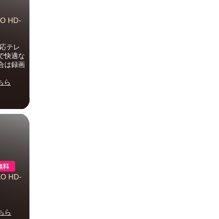
 HD-
対応テレ
で快適な
合は録画
ちら
O HD-
ちら