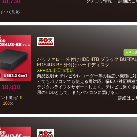
18,730
クチコミ情報
詳細はこ
すつく対応
バッファロー 外付けHDD 4TB ブラック BUFFALO
EDS4U3-BE 外付けハードディスク
XPRICE楽天市場店
商品説明★ テレビやレコーダー等の幅広い機種に
ビでもパソコンでも使える両対応。幅広い対応機種
18,810
デジタルライフをサポートします。テレビに繋ぐ場
用のHDDとして、またパソコンに繋げる...
イント還元
1％
詳細はこ
188
pt