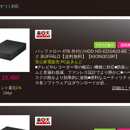
すつく対応
バッファロー 4TB 外付けHDD HD-EDS4U3-BE
ク BUFFALO【送料無料】【KK9N0D18P】
安心家電販売 PCあきんど
■テレビやレコーダー等の幅広い機種に対応■防振シ
ムと音漏れ低減、ファンレス設計でより静かに■ハ
19,480
スクの熱をより効果的に放熱■便利なユーティリテ
※各ソフトウェアはダウンロードが必...
イント還元
1％
詳細はこ
194
pt