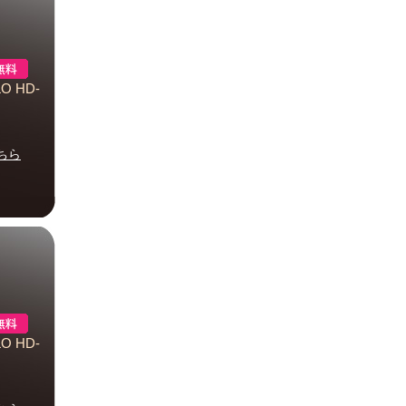
O HD-
ちら
O HD-