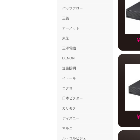
バッファロー
三菱
アーノット
東芝
￥
三洋電機
DENON
遠藤照明
イトーキ
コクヨ
日本ビクター
カリモク
￥
ディズニー
マルニ
ル・コルビジェ