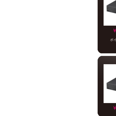
￥
ポ
￥