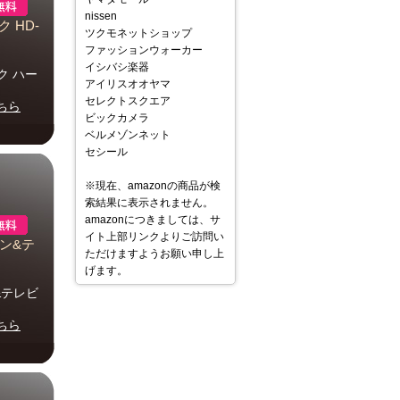
nissen
ク HD-
ツクモネットショップ
ファッションウォーカー
イシバシ楽器
ック ハー
アイリスオオヤマ
セレクトスクエア
ちら
ビックカメラ
ベルメゾンネット
セシール
※現在、amazonの商品が検
索結果に表示されません。
amazonにつきましては、サ
イト上部リンクよりご訪問い
コン&テ
ただけますようお願い申し上
げます。
ン&テレビ
ちら