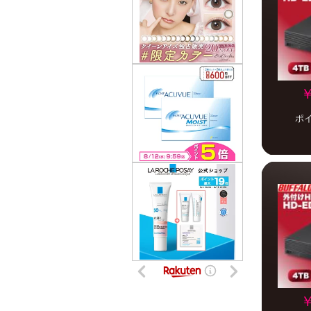
￥
ポ
￥