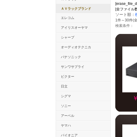
[erase_file_d
ＡＶラックブランド
[全ファイル数：34
ソート順：
エレコム
1件～30件(全
検索条件：
アイリスオーヤマ
シャープ
オーディオテクニカ
パナソニック
サンワサプライ
ビクター
日立
シグマ
￥
ソニー
アーベル
ヤマハ
パイオニア