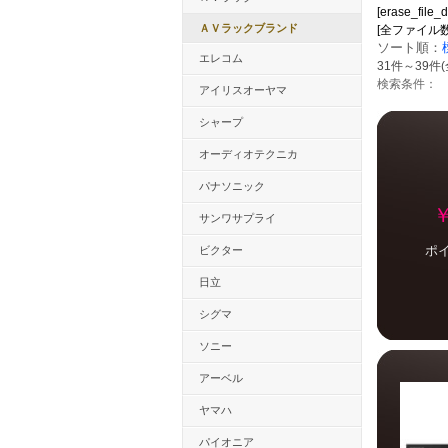
[erase_file_d
ＡＶラックブランド
[全ファイル数：33
ソート順：
エレコム
31件～39件(
検索条件：
アイリスオーヤマ
シャープ
オーディオテクニカ
パナソニック
￥
サンワサプライ
ポ
ビクター
日立
シグマ
ソニー
アーベル
ヤマハ
パイオニア