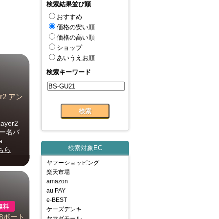
検索結果並び順
おすすめ
価格の安い順
価格の高い順
ショップ
あいうえお順
検索キーワード
r2 アン
yer2
カー名バ
..
検索対象EC
ちら
ヤフーショッピング
楽天市場
amazon
au PAY
e-BEST
ケーズデンキ
 8ポート
ヤマダモール