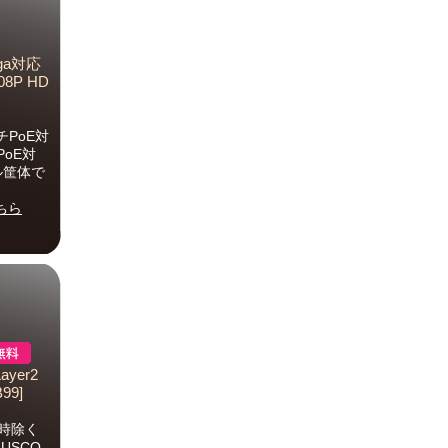
ga対応
8P HD
PoE対
oE対
タル筐体で
ちら
yer2
99]
時除く
USCO