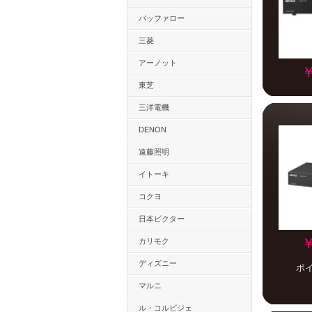
バッファロー
三菱
アーノット
￥
東芝
三洋電機
DENON
遠藤照明
イトーキ
コクヨ
日本ビクター
￥
カリモク
ディズニー
ポ
マルニ
ル・コルビジェ