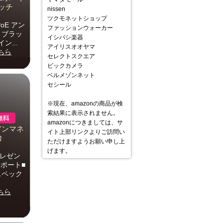
イッチ
nissen
ツクモネットショップ
oE アン
ファッションウォーカー
P ブラッ
イシバシ楽器
ン...
アイリスオオヤマ
ちら
セレクトスクエア
ビックカメラ
ベルメゾンネット
セシール
※現在、amazonの商品が検
索結果に表示されません。
amazonにつきましては、サ
アンマネ
イト上部リンクよりご訪問い
台
ただけますようお願い申し上
げます。
プレゼン
8ポート■
スペック
ちら