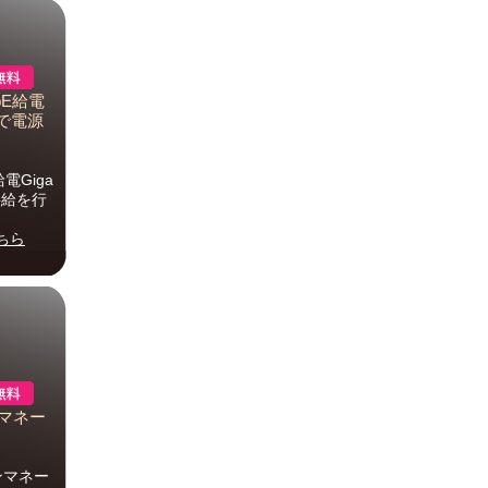
oE給電
ルで電源
電Giga
供給を行
ちら
ンマネー
アンマネー