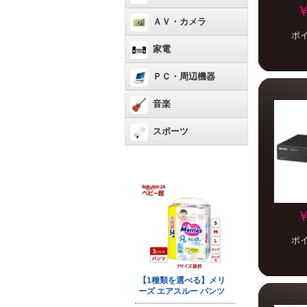
￥
ＡＶ・カメラ
ポ
家電
ＰＣ・周辺機器
音楽
スポーツ
￥
ポ