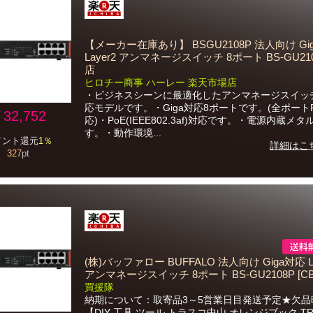
【メーカー在庫あり】 BSGU2108P 法人向け Gi
Layer2 アンマネージスイッチ 8ポート BS-GU210
店
ヒロチー商事 ハーレー 楽天市場店
・ビジネスシーンに最適化したアンマネージスイッチ
応モデルです。・Giga対応8ポートです。(全ポートP
32,752
応)・PoE(IEEE802.3af)対応です。・電源内蔵メ
す。・動作環境...
イント還元
1％
詳細はこ
327
pt
(株)バッファロー BUFFALO 法人向け Giga対応 La
アンマネージスイッチ 8ポート BS-GU2108P [CB
買援隊
納期について：取寄品3～5営業日目発送予定★欠品
【DIY 工具 ツール トラスコ中山 オレンジブック TR