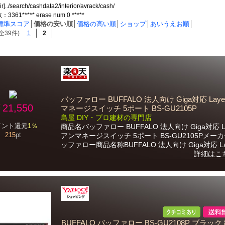
ir]../search/cashdata2/interior/avrack/cash/
61***** erase num 0 *****
標準スコア
│
価格の安い順
│
価格の高い順
│
ショップ
│
あいうえお順
│
全39件)
1
2
バッファロー BUFFALO 法人向け Giga対応 Laye
21,550
マネージスイッチ 5ポート BS-GU2105P
島屋 DIY・プロ建材の専門店
イント還元
1％
商品名バッファロー BUFFALO 法人向け Giga対応 La
215
pt
アンマネージスイッチ 5ポート BS-GU2105Pメー
ッファロー商品名称BUFFALO 法人向け Giga対応 La.
詳細はこ
BUFFALO バッファロー BS-GU2108P ブラック