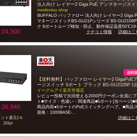
法人向け レイヤー2 Giga PoE アンマネージス
meidentsu shop
BUFFALO バッファロー 法人向け レイヤー2 Giga P
マネージスイッチBS-GU21Pシリーズ BS-GU2108
ク 8ポートループ検知・防止、動作保証温度50℃19イ
24,300
クチコミ情報
詳細はこ
【送料無料】バッファロー レイヤー2 GigaPoE
ージスイッチ 5ポート ブラック BS-GU2105P 1
イーグルアイ楽天市場店
レビュー投稿で次回使える2000円クーポン全員に
ト■サイズ・色違い・関連商品■5ポート[当ページ]■
26,940
商品内容●5ポートのPoEスイッチングハブ。■商品
規格：1000BASE-...
イント還元
1％
詳細はこ
269
pt