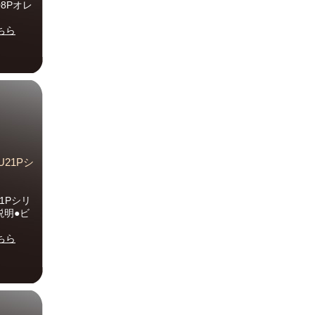
08Pオレ
ちら
U21Pシ
21Pシリ
品説明●ビ
ちら