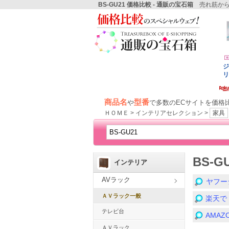
BS-GU21 価格比較 - 通販の宝石箱
売れ筋から
商品名
型番
や
で多数のECサイトを価格
ＨＯＭＥ > インテリアセレクション >
家具
BS-
インテリア
AVラック
ヤフー
ＡＶラック一般
楽天で
テレビ台
AMA
ＡＶラック