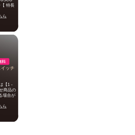
ー【 特長
ちら
スイッチ
【1 -
せ商品の
る場合が
ちら