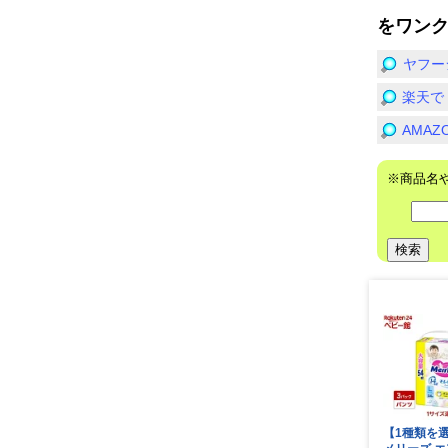
をワン
ヤフー
楽天で
AMA
※商品名