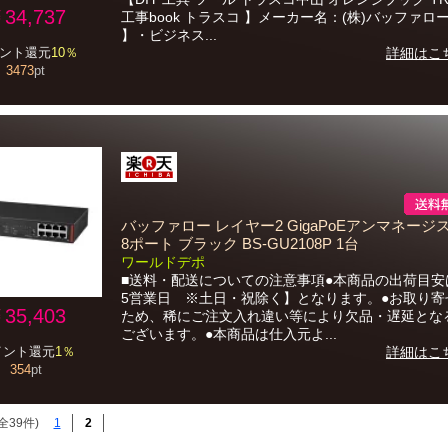
34,737
工事book トラスコ 】メーカー名：(株)バッファロ
】・ビジネス...
ント還元
10％
詳細はこ
3473
pt
バッファロー レイヤー2 GigaPoEアンマネージ
8ポート ブラック BS-GU2108P 1台
ワールドデポ
■送料・配送についての注意事項●本商品の出荷目安は
5営業日 ※土日・祝除く】となります。●お取り寄
35,403
ため、稀にご注文入れ違い等により欠品・遅延とな
ございます。●本商品は仕入元よ...
イント還元
1％
詳細はこ
354
pt
全39件)
1
2