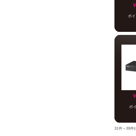
￥
ポイ
￥
ポ
31件～39件(