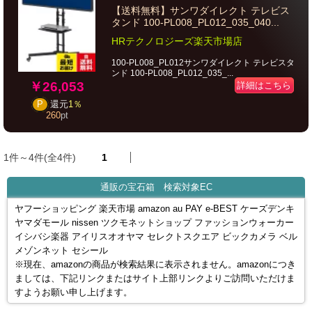
【送料無料】サンワダイレクト テレビス
タンド 100-PL008_PL012_035_040...
HRテクノロジーズ楽天市場店
100-PL008_PL012サンワダイレクト テレビスタ
ンド 100-PL008_PL012_035_...
￥26,053
詳細はこちら
P
還元
1％
260
pt
1件～4件(全4件)
1
通販の宝石箱 検索対象EC
ヤフーショッピング 楽天市場 amazon au PAY e-BEST ケーズデンキ
ヤマダモール nissen ツクモネットショップ ファッションウォーカー
イシバシ楽器 アイリスオオヤマ セレクトスクエア ビックカメラ ベル
メゾンネット セシール
※現在、amazonの商品が検索結果に表示されません。amazonにつき
ましては、下記リンクまたはサイト上部リンクよりご訪問いただけま
すようお願い申し上げます。