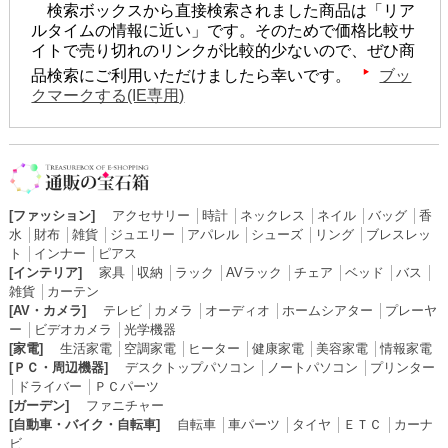
検索ボックスから直接検索されました商品は「リア
ルタイムの情報に近い」です。そのためで価格比較サ
イトで売り切れのリンクが比較的少ないので、ぜひ商
品検索にご利用いただけましたら幸いです。
ブッ
クマークする(IE専用)
[ファッション]
アクセサリー
│
時計
│
ネックレス
│
ネイル
│
バッグ
│
香
水
│
財布
│
雑貨
│
ジュエリー
│
アパレル
│
シューズ
│
リング
│
ブレスレッ
ト
│
インナー
│
ピアス
[インテリア]
家具
│
収納
│
ラック
│
AVラック
│
チェア
│
ベッド
│
バス
│
雑貨
│
カーテン
[AV・カメラ]
テレビ
│
カメラ
│
オーディオ
│
ホームシアター
│
プレーヤ
ー
│
ビデオカメラ
│
光学機器
[家電]
生活家電
│
空調家電
│
ヒーター
│
健康家電
│
美容家電
│
情報家電
[ＰＣ・周辺機器]
デスクトップパソコン
│
ノートパソコン
│
プリンター
│
ドライバー
│
ＰＣパーツ
[ガーデン]
ファニチャー
[自動車・バイク・自転車]
自転車
│
車パーツ
│
タイヤ
│
ＥＴＣ
│
カーナ
ビ