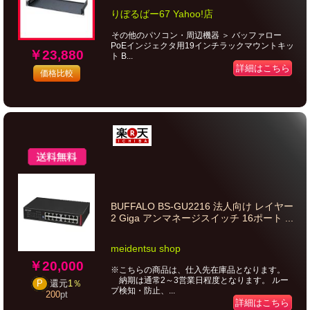
りぼるばー67 Yahoo!店
その他のパソコン・周辺機器 ＞ バッファロー
PoEインジェクタ用19インチラックマウントキッ
￥23,880
ト B...
詳細はこちら
価格比較
BUFFALO BS-GU2216 法人向け レイヤー
2 Giga アンマネージスイッチ 16ポート ...
meidentsu shop
￥20,000
※こちらの商品は、仕入先在庫品となります。
納期は通常2～3営業日程度となります。 ルー
P
還元
1％
プ検知・防止、...
200
pt
詳細はこちら