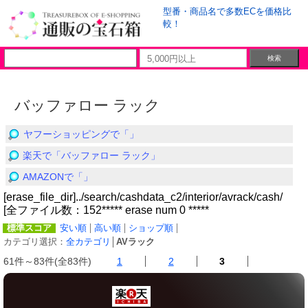
型番・商品名で多数ECを価格比
較！
バッファロー ラック
ヤフーショッピングで「」
楽天で「バッファロー ラック」
AMAZONで「」
[erase_file_dir]../search/cashdata_c2/interior/avrack/cash/
[全ファイル数：152***** erase num 0 *****
標準スコア
安い順
高い順
ショップ順
カテゴリ選択：
全カテゴリ
│
AVラック
61件～83件(全83件)
1
2
3