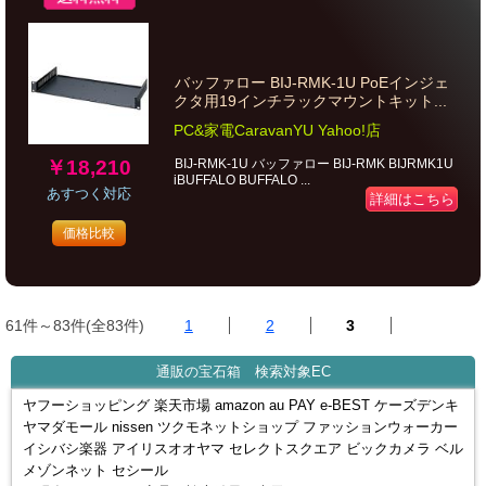
バッファロー BIJ-RMK-1U PoEインジェ
クタ用19インチラックマウントキット...
PC&家電CaravanYU Yahoo!店
￥18,210
BIJ-RMK-1U バッファロー BIJ-RMK BIJRMK1U
iBUFFALO BUFFALO ...
あすつく対応
詳細はこちら
価格比較
61件～83件(全83件)
1
2
3
通販の宝石箱 検索対象EC
ヤフーショッピング 楽天市場 amazon au PAY e-BEST ケーズデンキ
ヤマダモール nissen ツクモネットショップ ファッションウォーカー
イシバシ楽器 アイリスオオヤマ セレクトスクエア ビックカメラ ベル
メゾンネット セシール