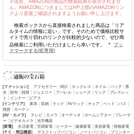
※現在、AMAZONの商品の検索結果が表示されませ
ん。AMAZONにつきましてはHP上部のAMAZONリン
クより直接ご確認されますようお願い申し上げます。
検索ボックスから直接検索されました商品は「リア
ルタイムの情報に近い」です。そのためで価格比較サ
イトで売り切れのリンクが比較的少ないので、ぜひ商
品検索にご利用いただけましたら幸いです。
ブッ
クマークする(IE専用)
[ファッション]
アクセサリー
│
時計
│
ネックレス
│
ネイル
│
バッグ
│
香
水
│
財布
│
雑貨
│
ジュエリー
│
アパレル
│
シューズ
│
リング
│
ブレスレッ
ト
│
インナー
│
ピアス
[インテリア]
家具
│
収納
│
ラック
│
AVラック
│
チェア
│
ベッド
│
バス
│
雑貨
│
カーテン
[AV・カメラ]
テレビ
│
カメラ
│
オーディオ
│
ホームシアター
│
プレーヤ
ー
│
ビデオカメラ
│
光学機器
[家電]
生活家電
│
空調家電
│
ヒーター
│
健康家電
│
美容家電
│
情報家電
[ＰＣ・周辺機器]
デスクトップパソコン
│
ノートパソコン
│
プリンター