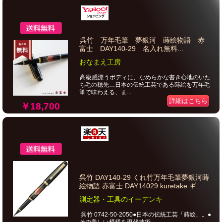
呉竹 万年毛筆 夢銀河 蒔絵物語 赤
富士 DAY140-29 名入れ無料...
おなまえ工房
高級感漂うボディに、なめらかな書き心地のいた
ち毛の穂先…日本の伝統工芸である蒔絵を万年毛
筆で味わえる、ま...
詳細はこちら
￥18,700
呉竹 DAY140-29 くれ竹万年毛筆夢銀河蒔
絵物語 赤富士 DAY14029 kuretake ギ...
測定器・工具のイーデンキ
呉竹 0742-50-2050●日本の伝統工芸「蒔絵」。●