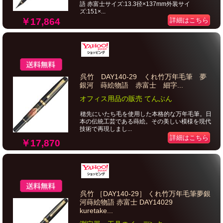
語 赤富士サイズ:13.3径×137mm外装サイ
ズ:151×...
￥17,864
詳細はこちら
呉竹 DAY140-29 くれ竹万年毛筆 夢
銀河 蒔絵物語 赤富士 細字...
オフィス用品の販売 てんぶん
穂先にいたち毛を使用した本格的な万年毛筆。日
本の伝統工芸である蒔絵。その美しい模様を現代
技術で再現しまし...
詳細はこちら
￥17,870
呉竹 ［DAY140-29］ くれ竹万年毛筆夢銀
河蒔絵物語 赤富士 DAY14029
kuretake...