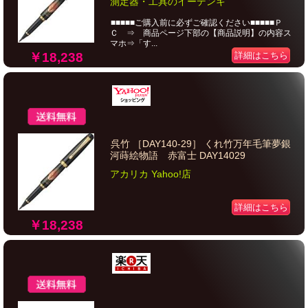
測定器・工具のイーデンキ
■■■■■ご購入前に必ずご確認ください■■■■■Ｐ
Ｃ ⇒ 商品ページ下部の【商品説明】の内容ス
マホ⇒「す...
￥18,238
詳細はこちら
呉竹 ［DAY140-29］ くれ竹万年毛筆夢銀
河蒔絵物語 赤富士 DAY14029
アカリカ Yahoo!店
詳細はこちら
￥18,238