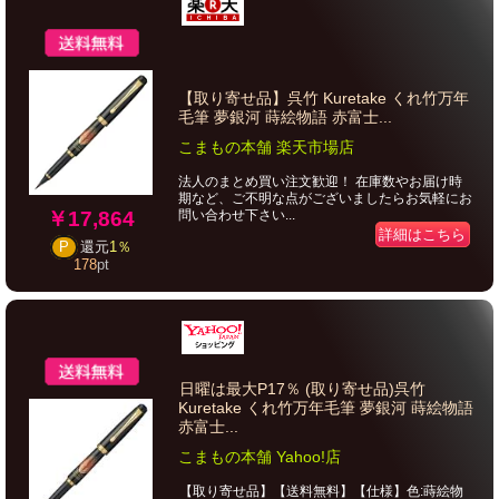
【取り寄せ品】呉竹 Kuretake くれ竹万年
毛筆 夢銀河 蒔絵物語 赤富士...
こまもの本舗 楽天市場店
法人のまとめ買い注文歓迎！ 在庫数やお届け時
期など、ご不明な点がございましたらお気軽にお
￥17,864
問い合わせ下さい...
詳細はこちら
P
還元
1％
178
pt
日曜は最大P17％ (取り寄せ品)呉竹
Kuretake くれ竹万年毛筆 夢銀河 蒔絵物語
赤富士...
こまもの本舗 Yahoo!店
【取り寄せ品】【送料無料】【仕様】色:蒔絵物