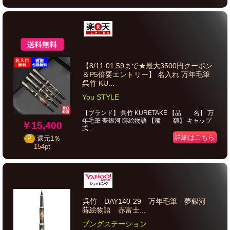
【8/11 01:59まで★最大3500円クーポン
＆P5倍要エントリー】 名入れ 万年毛筆
呉竹 KU...
You STYLE
【ブランド】 呉竹 KURETAKE 【品 名】 万
年毛筆 夢銀河 蒔絵物語 【種 類】 キャップ
￥15,400
式...
詳細はこちら
P
還元
1％
154
pt
呉竹 DAY140-29 万年毛筆 夢銀河
蒔絵物語 赤富士...
ブングステーション