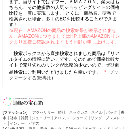
ます。当サイトではヤフー、ＡＭＡＺＯＮ、楽天はも
ちろん、その他多数の人気ショッピングサイトの価格
比較を一度に実現します。 とくに、商品名、型番で
検索された場合、多くのECを比較することができま
す！
※現在、AMAZONの商品の検索結果が表示されませ
ん。AMAZONにつきましてはHP上部のAMAZONリン
クより直接ご確認されますようお願い申し上げます。
検索ボックスから直接検索されました商品は「リア
ルタイムの情報に近い」です。そのためで価格比較サ
イトで売り切れのリンクが比較的少ないので、ぜひ商
品検索にご利用いただけましたら幸いです。
ブッ
クマークする(IE専用)
[ファッション]
アクセサリー
│
時計
│
ネックレス
│
ネイル
│
バッグ
│
香
水
│
財布
│
雑貨
│
ジュエリー
│
アパレル
│
シューズ
│
リング
│
ブレスレッ
ト
│
インナー
│
ピアス
[インテリア]
家具
│
収納
│
ラック
│
AVラック
│
チェア
│
ベッド
│
バス
│