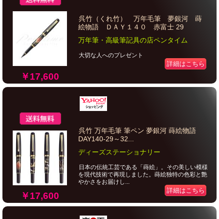
呉竹（くれ竹） 万年毛筆 夢銀河 蒔
絵物語 ＤＡＹ１４０ 赤富士 29
万年筆・高級筆記具の店ペンタイム
大切な人へのプレゼント
詳細はこちら
￥17,600
呉竹 万年毛筆 筆ペン 夢銀河 蒔絵物語
DAY140-29～32...
ディーズステーショナリー
日本の伝統工芸である「蒔絵」。その美しい模様
を現代技術で再現しました。蒔絵独特の色彩と艶
やかさをお届けし...
詳細はこちら
￥17,600