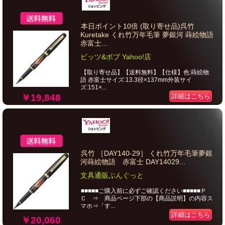
本日ポイント10倍 (取り寄せ品)呉竹
Kuretake くれ竹万年毛筆 夢銀河 蒔絵物語
赤富士...
ビッツ&ボブ Yahoo!店
【取り寄せ品】【送料無料】【仕様】色:蒔絵物
語 赤富士サイズ:13.3径×137mm外装サイ
ズ:151×...
￥19,848
詳細はこちら
呉竹 ［DAY140-29］ くれ竹万年毛筆夢銀
河蒔絵物語 赤富士 DAY14029...
文具通販ぶんぐっと
■■■■■ご購入前に必ずご確認ください■■■■■Ｐ
Ｃ ⇒ 商品ページ下部の【商品説明】の内容ス
マホ⇒「す...
詳細はこちら
￥20,060