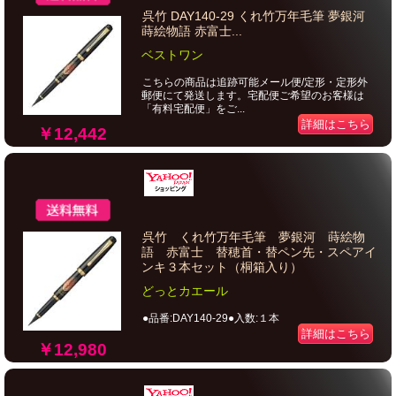
呉竹 DAY140-29 くれ竹万年毛筆 夢銀河
蒔絵物語 赤富士...
ベストワン
こちらの商品は追跡可能メール便/定形・定形外
郵便にて発送します。宅配便ご希望のお客様は
「有料宅配便」をご...
詳細はこちら
￥12,442
呉竹 くれ竹万年毛筆 夢銀河 蒔絵物
語 赤富士 替穂首・替ペン先・スペアイ
ンキ３本セット（桐箱入り）
どっとカエール
●品番:DAY140-29●入数:１本
詳細はこちら
￥12,980