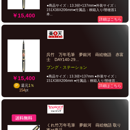
●商品サイズ：13.3径×137mm●外装サイズ：
151X38X206mm●付属品：桐箱入り/替穂首1
本...
￥15,400
詳細はこちら
呉竹 万年毛筆 夢銀河 蒔絵物語 赤富
士 DAY140-29...
ブング・ステーション
●商品サイズ：13.3径×137mm ●外装サイズ：
￥15,400
151X38X206mm ●付属品：桐箱入り/替穂首...
P
還元
1％
詳細はこちら
154
pt
くれ竹万年毛筆 夢銀河 蒔絵物語 取り