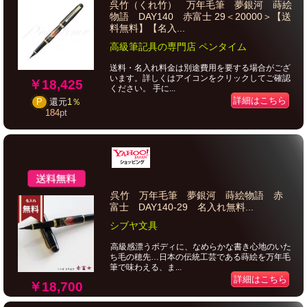
呉竹（くれ竹） 万年毛筆 夢銀河 蒔絵
物語 DAY140 赤富士 29＜20000＞【送
料無料】【名入...
高級筆記具の専門店 ペンタイム
送料・名入れ料金は別途費用を要する場合がござ
います。詳しくはアイコンをクリックしてご確認
￥18,425
ください。 手に...
詳細はこちら
P
還元
1％
184
pt
呉竹 万年毛筆 夢銀河 蒔絵物語 赤
富士 DAY140-29 名入れ無料...
シブヤ文具
高級感漂うボディに、なめらかな書き心地のいた
ち毛の穂先…日本の伝統工芸である蒔絵を万年毛
筆で味わえる、ま...
詳細はこちら
￥18,700