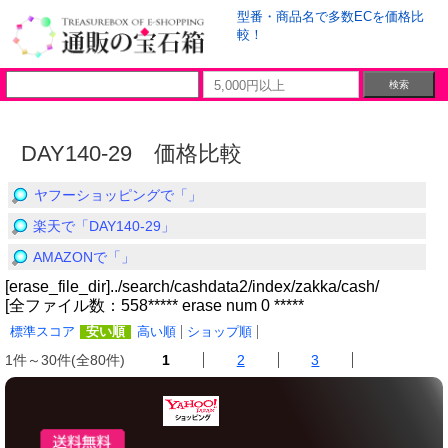
型番・商品名で多数ECを価格比
較！
DAY140-29 価格比較
ヤフーショッピングで「」
楽天で「DAY140-29」
AMAZONで「」
[erase_file_dir]../search/cashdata2/index/zakka/cash/
[全ファイル数：558***** erase num 0 *****
標準スコア
安い順
高い順
ショップ順
1件～30件(全80件)
1
2
3