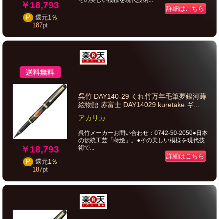
その美しい模様を現代技術...
￥18,793
詳細はこちら
P
還元
1％
187
pt
呉竹 DAY140-29 くれ竹万年毛筆夢銀河蒔
絵物語 赤富士 DAY14029 kuretake ギ...
アカリカ
呉竹メーカーお問い合わせ：0742-50-2050●日本
の伝統工芸「蒔絵」。●その美しい模様を現代技
￥18,793
術で...
詳細はこちら
P
還元
1％
187
pt