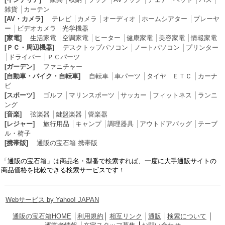
雑貨
│
カーテン
[AV・カメラ]
テレビ
│
カメラ
│
オーディオ
│
ホームシアター
│
プレーヤ
ー
│
ビデオカメラ
│
光学機器
[家電]
生活家電
│
空調家電
│
ヒーター
│
健康家電
│
美容家電
│
情報家電
[ＰＣ・周辺機器]
デスクトップパソコン
│
ノートパソコン
│
プリンター
│
ドライバー
│
ＰＣパーツ
[ガーデン]
ファニチャー
[自動車・バイク・自転車]
自転車
│
車パーツ
│
タイヤ
│
ＥＴＣ
│
カーナ
ビ
[スポーツ]
ゴルフ
│
マリンスポーツ
│
サッカー
│
フィットネス
│
ランニ
ング
[音楽]
弦楽器
│
鍵盤楽器
│
管楽器
[レジャー]
旅行用品
│
キャンプ
│
調理器具
│
アウトドアバッグ
│
テーブ
ル・椅子
[携帯版]
通販の宝石箱 携帯版
「通販の宝石箱」は商品名・型番で検索すれば、一度に大手通販サイトの
商品価格を比較できる検索サービスです！
Webサービス by Yahoo! JAPAN
通販の宝石箱HOME
│
利用規約
│
相互リンク
│
通販
│
検索について
│