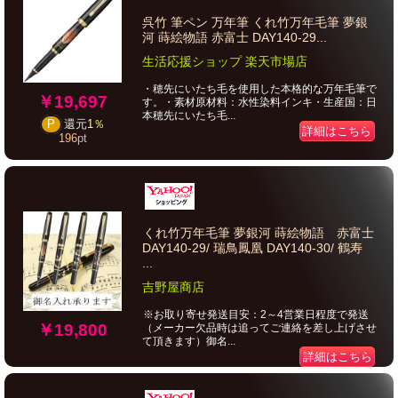
呉竹 筆ペン 万年筆 くれ竹万年毛筆 夢銀
河 蒔絵物語 赤富士 DAY140-29...
生活応援ショップ 楽天市場店
・穂先にいたち毛を使用した本格的な万年毛筆で
￥19,697
す。・素材原材料：水性染料インキ・生産国：日
本穂先にいたち毛...
P
還元
1％
詳細はこちら
196
pt
くれ竹万年毛筆 夢銀河 蒔絵物語 赤富士
DAY140-29/ 瑞鳥鳳凰 DAY140-30/ 鶴寿
...
吉野屋商店
※お取り寄せ発送目安：2～4営業日程度で発送
￥19,800
（メーカー欠品時は追ってご連絡を差し上げさせ
て頂きます）御名...
詳細はこちら