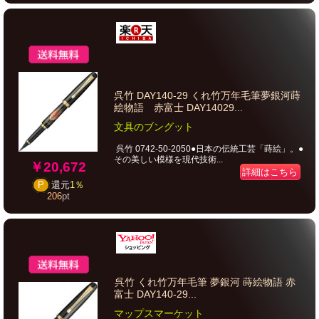
呉竹 DAY140-29 くれ竹万年毛筆夢銀河蒔
絵物語 赤富士 DAY14029...
文具のブングット
呉竹 0742-50-2050●日本の伝統工芸「蒔絵」。●
その美しい模様を現代技術...
￥20,672
詳細はこちら
P
還元
1％
206
pt
呉竹 くれ竹万年毛筆 夢銀河 蒔絵物語 赤
富士 DAY140-29...
マップスマーケット