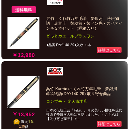
呉竹 くれ竹万年毛筆 夢銀河 蒔絵物
語 赤富士 替穂首・替ペン先・スペアイ
ンキ３本セット（桐箱入り）
どっとカエールプラスワン
●品番:DAY140-29●入数:１本
詳細はこちら
￥12,980
呉竹 Kuretake くれ竹万年毛筆 夢銀河
蒔絵物語(DAY140-29) 取り寄せ商品...
コンプモト 楽天市場店
日本の伝統工芸「蒔絵」。その美しい模様を現代
￥13,952
技術で夢銀河の軸に再現しました。※こちらは
【取り寄せ商品】で...
P
還元
1％
詳細はこちら
139
pt