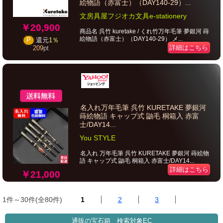
絵物語（赤富士）（DAY140-29）...
文房具屋フジオカ文具e-stationery
￥20,900
商品名 呉竹 kuretake / くれ竹万年毛筆 夢銀河 蒔
絵物語（赤富士）（DAY140-29） メ...
P
還元
1％
詳細はこちら
209
pt
名入れ万年毛筆 呉竹 KURETAKE 夢銀河
蒔絵物語 キャップ式 鼬毛 桐箱入 赤富
士/DAY14...
You STYLE
名入れ 万年毛筆 呉竹 KURETAKE 夢銀河 蒔絵物
語 キャップ式 鼬毛 桐箱入 赤富士/DAY14...
詳細はこちら
￥21,000
1件～30件(全80件)
1
2
3
通販の宝石箱 検索対象EC