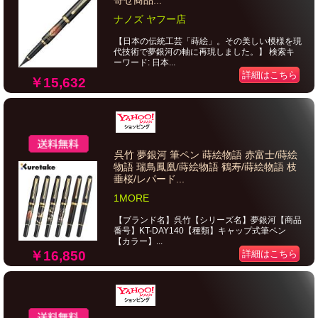
寄せ商品...
ナノズ ヤフー店
【日本の伝統工芸「蒔絵」。その美しい模様を現
代技術で夢銀河の軸に再現しました。】 検索キ
ーワード: 日本...
詳細はこちら
￥15,632
呉竹 夢銀河 筆ペン 蒔絵物語 赤富士/蒔絵
物語 瑞鳥鳳凰/蒔絵物語 鶴寿/蒔絵物語 枝
垂桜/レパード...
1MORE
【ブランド名】呉竹【シリーズ名】夢銀河【商品
番号】KT-DAY140【種類】キャップ式筆ペン
【カラー】...
￥16,850
詳細はこちら