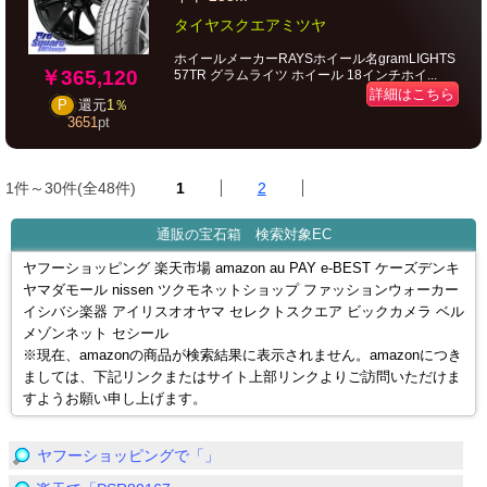
タイヤスクエアミツヤ
ホイールメーカーRAYSホイール名gramLIGHTS
￥365,120
57TR グラムライツ ホイール 18インチホイ...
詳細はこちら
P
還元
1％
3651
pt
1件～30件(全48件)
1
2
通販の宝石箱 検索対象EC
ヤフーショッピング 楽天市場 amazon au PAY e-BEST ケーズデンキ
ヤマダモール nissen ツクモネットショップ ファッションウォーカー
イシバシ楽器 アイリスオオヤマ セレクトスクエア ビックカメラ ベル
メゾンネット セシール
※現在、amazonの商品が検索結果に表示されません。amazonにつき
ましては、下記リンクまたはサイト上部リンクよりご訪問いただけま
すようお願い申し上げます。
ヤフーショッピングで「」