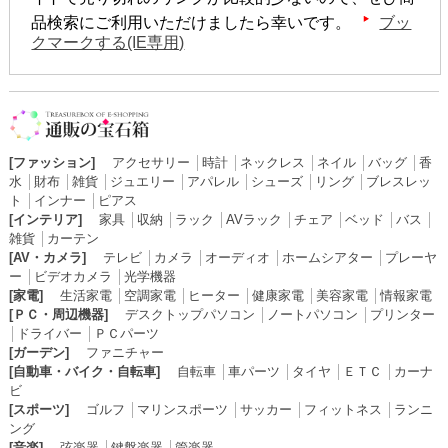
品検索にご利用いただけましたら幸いです。
ブッ
クマークする(IE専用)
[ファッション]
アクセサリー
│
時計
│
ネックレス
│
ネイル
│
バッグ
│
香
水
│
財布
│
雑貨
│
ジュエリー
│
アパレル
│
シューズ
│
リング
│
ブレスレッ
ト
│
インナー
│
ピアス
[インテリア]
家具
│
収納
│
ラック
│
AVラック
│
チェア
│
ベッド
│
バス
│
雑貨
│
カーテン
[AV・カメラ]
テレビ
│
カメラ
│
オーディオ
│
ホームシアター
│
プレーヤ
ー
│
ビデオカメラ
│
光学機器
[家電]
生活家電
│
空調家電
│
ヒーター
│
健康家電
│
美容家電
│
情報家電
[ＰＣ・周辺機器]
デスクトップパソコン
│
ノートパソコン
│
プリンター
│
ドライバー
│
ＰＣパーツ
[ガーデン]
ファニチャー
[自動車・バイク・自転車]
自転車
│
車パーツ
│
タイヤ
│
ＥＴＣ
│
カーナ
ビ
[スポーツ]
ゴルフ
│
マリンスポーツ
│
サッカー
│
フィットネス
│
ランニ
ング
[音楽]
弦楽器
│
鍵盤楽器
│
管楽器