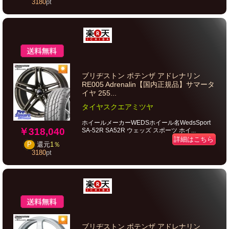
3180
pt
ブリヂストン ポテンザ アドレナリン
RE005 Adrenalin【国内正規品】サマータ
イヤ 255...
タイヤスクエアミツヤ
ホイールメーカーWEDSホイール名WedsSport
￥318,040
SA-52R SA52R ウェッズ スポーツ ホイ...
詳細はこちら
P
還元
1％
3180
pt
ブリヂストン ポテンザ アドレナリン