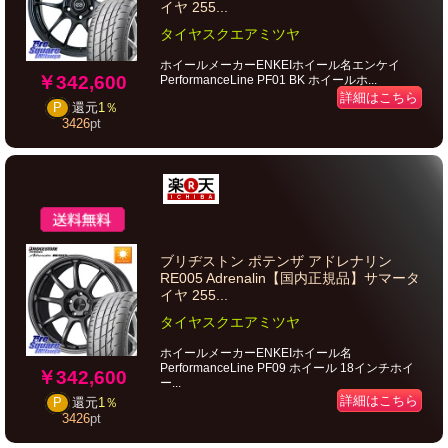
イヤ 255...
タイヤスクエアミツヤ
ホイールメーカーENKEIホイール名エンケイ
￥342,600
PerformanceLine PF01 BK ホイールホ...
詳細はこちら
P
還元
1％
3426
pt
ブリヂストン ポテンザ アドレナリン
RE005 Adrenalin【国内正規品】サマータ
イヤ 255...
タイヤスクエアミツヤ
ホイールメーカーENKEIホイール名
PerformanceLine PF09 ホイール 18インチホイ
￥342,600
ー...
詳細はこちら
P
還元
1％
3426
pt