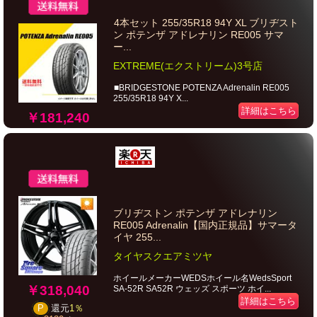
4本セット 255/35R18 94Y XL ブリヂスト
ン ポテンザ アドレナリン RE005 サマ
ー...
EXTREME(エクストリーム)3号店
■BRIDGESTONE POTENZA Adrenalin RE005
255/35R18 94Y X...
詳細はこちら
￥181,240
ブリヂストン ポテンザ アドレナリン
RE005 Adrenalin【国内正規品】サマータ
イヤ 255...
タイヤスクエアミツヤ
ホイールメーカーWEDSホイール名WedsSport
￥318,040
SA-52R SA52R ウェッズ スポーツ ホイ...
詳細はこちら
P
還元
1％