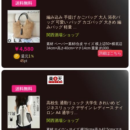
編み込み 手提げ かごバッグ 大人 浴衣バ
ッグ 可愛い バッグ カゴバッグ 大きめ 編
みバッグ 軽量 ...
関西酒場ショップ
素材 ペーパー素材/合皮 サイズ 横上辺50×横底辺
￥4,580
34cm×高さ40cm×マチ14cm 重量 約300...
詳細はこちら
P
還元
1％
45
pt
高校生 通勤リュック 大学生 きれいめ ビ
ジネスリュック デザイン レディース ナイ
ロン A4 通学リ...
関西酒場ショップ
素材 ナイロン サイズ 横26cm×高さ42.5cm×マチ