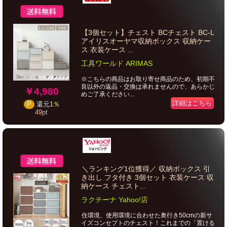
【3個セット】チェスト BCチェスト BC-L
アイリスオーヤマ収納ボックス 収納ケー
ス 衣装ケース ...
工具ワールド ARIMAS
※こちらの商品はお取り寄せ商品のため、初期不
良以外の返品・交換は承れませんので、あらかじ
￥4,980
めご了承ください...
詳細はこちら
P
還元
1％
49
pt
＼ランキング1位獲得／ 収納ボックス 引
き出し フタ付き 3個セット 衣装ケース 収
納ケース チェスト...
ラクチーナ Yahoo!店
住環境、使用環境に合わせた奥行き50cmの新サ
イズコンセプトのチェスト！これまでの「置ける