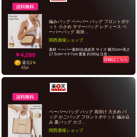
編みバッグ ペーパー バッグ フロントポケ
ット 小さめ サマーバッグ レディース ペ
ーパーバッグ 肩掛...
関西酒場ショップ
素材 ペーパー素材/合成皮革 サイズ 横25cm×高さ
￥4,280
17.5cm×マチ7cm 重量 約360g 注意 ...
詳細はこちら
P
還元
1％
42
pt
ペーパーバッグ バッグ 肩掛け 大きめ バ
ッグ かごバッグ フロントポケット 編み込
み 夏バッグ カゴ...
関西酒場ショップ