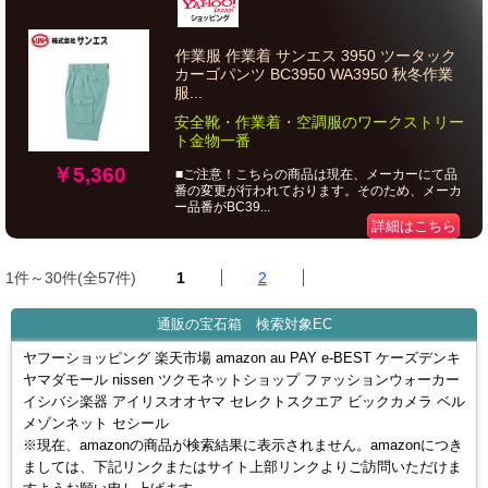
作業服 作業着 サンエス 3950 ツータック
カーゴパンツ BC3950 WA3950 秋冬作業
服...
安全靴・作業着・空調服のワークストリー
ト金物一番
￥5,360
■ご注意！こちらの商品は現在、メーカーにて品
番の変更が行われております。そのため、メーカ
ー品番がBC39...
詳細はこちら
1件～30件(全57件)
1
2
通販の宝石箱 検索対象EC
ヤフーショッピング 楽天市場 amazon au PAY e-BEST ケーズデンキ
ヤマダモール nissen ツクモネットショップ ファッションウォーカー
イシバシ楽器 アイリスオオヤマ セレクトスクエア ビックカメラ ベル
メゾンネット セシール
※現在、amazonの商品が検索結果に表示されません。amazonにつき
ましては、下記リンクまたはサイト上部リンクよりご訪問いただけま