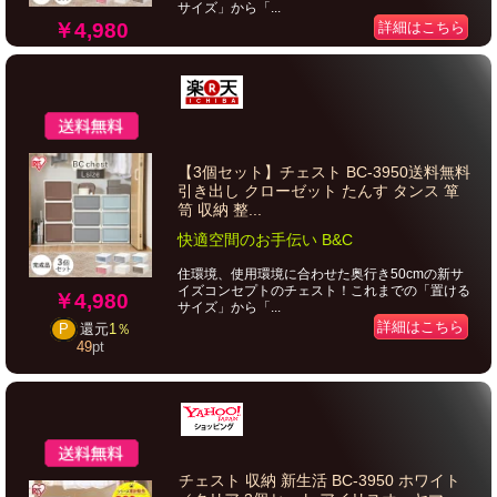
サイズ」から「...
￥4,980
詳細はこちら
【3個セット】チェスト BC-3950送料無料
引き出し クローゼット たんす タンス 箪
笥 収納 整...
快適空間のお手伝い B&C
住環境、使用環境に合わせた奥行き50cmの新サ
イズコンセプトのチェスト！これまでの「置ける
￥4,980
サイズ」から「...
詳細はこちら
P
還元
1％
49
pt
チェスト 収納 新生活 BC-3950 ホワイト