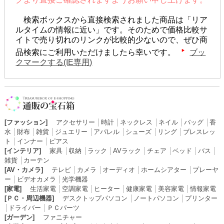
検索ボックスから直接検索されました商品は「リア
ルタイムの情報に近い」です。そのためで価格比較サ
イトで売り切れのリンクが比較的少ないので、ぜひ商
品検索にご利用いただけましたら幸いです。
ブッ
クマークする(IE専用)
[ファッション]
アクセサリー
│
時計
│
ネックレス
│
ネイル
│
バッグ
│
香
水
│
財布
│
雑貨
│
ジュエリー
│
アパレル
│
シューズ
│
リング
│
ブレスレッ
ト
│
インナー
│
ピアス
[インテリア]
家具
│
収納
│
ラック
│
AVラック
│
チェア
│
ベッド
│
バス
│
雑貨
│
カーテン
[AV・カメラ]
テレビ
│
カメラ
│
オーディオ
│
ホームシアター
│
プレーヤ
ー
│
ビデオカメラ
│
光学機器
[家電]
生活家電
│
空調家電
│
ヒーター
│
健康家電
│
美容家電
│
情報家電
[ＰＣ・周辺機器]
デスクトップパソコン
│
ノートパソコン
│
プリンター
│
ドライバー
│
ＰＣパーツ
[ガーデン]
ファニチャー