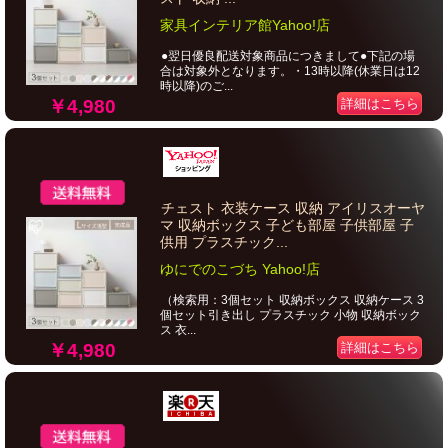
家具インテリア館Yahoo!店
●翌日優良配送対象商品につきまして●下記の場
合は対象外となります。・13時以降(休業日は12
時以降)のご...
￥4,980
詳細はこちら
チェスト 衣装ケース 収納 アイリスオーヤ
マ 収納ボックス 子ども部屋 子供部屋 子
供用 プラスチック...
ゆにでのこづち Yahoo!店
（検索用：3個セット 収納ボックス 収納ケース 3
個セット引き出し プラスチック 小物 収納ボック
ス 衣...
￥4,980
詳細はこちら