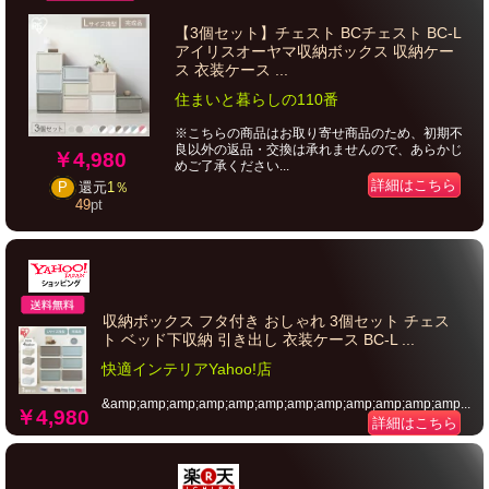
【3個セット】チェスト BCチェスト BC-L
アイリスオーヤマ収納ボックス 収納ケー
ス 衣装ケース ...
住まいと暮らしの110番
※こちらの商品はお取り寄せ商品のため、初期不
良以外の返品・交換は承れませんので、あらかじ
￥4,980
めご了承ください...
詳細はこちら
P
還元
1％
49
pt
収納ボックス フタ付き おしゃれ 3個セット チェス
ト ベッド下収納 引き出し 衣装ケース BC-L ...
快適インテリアYahoo!店
&amp;amp;amp;amp;amp;amp;amp;amp;amp;amp;amp;amp...
￥4,980
詳細はこちら