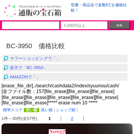
型番・商品名で多数ECを価格比
較！
BC-3950 価格比較
ヤフーショッピングで「」
楽天で「BC-3950」
AMAZONで「」
[erase_file_dir]../search/cashdata2/index/syuunou/cash/
[全ファイル数：157[file_erase][file_erase][file_erase]
[file_erase][file_erase][file_erase][file_erase][file_erase]
[file_erase][file_erase]***** erase num 10 *****
標準スコア
安い順
高い順
ショップ順
1件～30件(全57件)
1
2