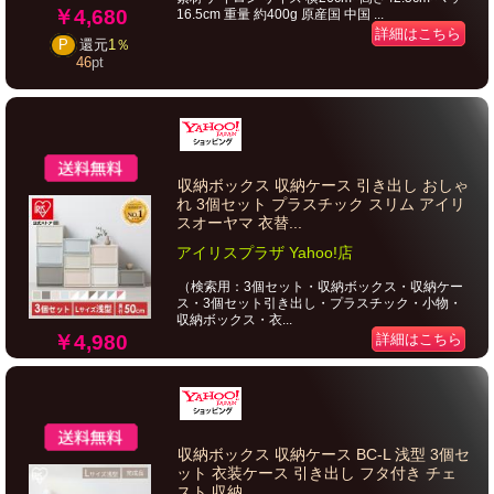
￥4,680
16.5cm 重量 約400g 原産国 中国 ...
詳細はこちら
P
還元
1％
46
pt
収納ボックス 収納ケース 引き出し おしゃ
れ 3個セット プラスチック スリム アイリ
スオーヤマ 衣替...
アイリスプラザ Yahoo!店
（検索用：3個セット・収納ボックス・収納ケー
ス・3個セット引き出し・プラスチック・小物・
収納ボックス・衣...
￥4,980
詳細はこちら
収納ボックス 収納ケース BC-L 浅型 3個セ
ット 衣装ケース 引き出し フタ付き チェ
スト 収納 ...