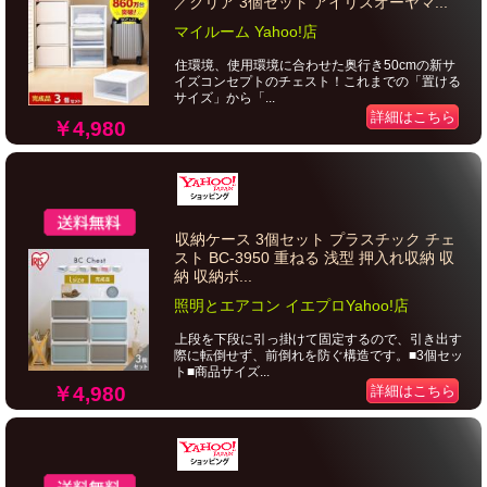
／クリア 3個セット アイリスオーヤマ...
マイルーム Yahoo!店
住環境、使用環境に合わせた奥行き50cmの新サ
イズコンセプトのチェスト！これまでの「置ける
サイズ」から「...
詳細はこちら
￥4,980
収納ケース 3個セット プラスチック チェ
スト BC-3950 重ねる 浅型 押入れ収納 収
納 収納ボ...
照明とエアコン イエプロYahoo!店
上段を下段に引っ掛けて固定するので、引き出す
際に転倒せず、前倒れを防ぐ構造です。■3個セッ
ト■商品サイズ...
￥4,980
詳細はこちら