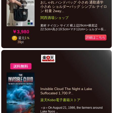
おしゃれ ハンドバッグ 小さめ 通勤通学
小さめ ショルダーバッグ シンプル ナイロ
ン 軽量 2way...
関西酒場ショップ
素材 ナイロン サイズ 横上辺29cm×横底辺
22.5cm×高さ19.5cm×マチ12cm×ショルダー長...
￥3,980
詳細はこちら
P
還元
1％
39
pt
Invisible Cloud The Night a Lake
Suffocated 1,700 P...
楽天Kobo電子書籍ストア
＜p＞On August 21, 1986, the farmers around
Lake Nyos ...