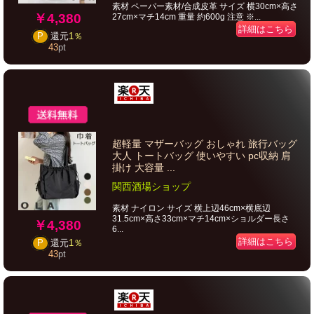
素材 ペーパー素材/合成皮革 サイズ 横30cm×高さ
￥4,380
27cm×マチ14cm 重量 約600g 注意 ※...
詳細はこちら
P
還元
1％
43
pt
超軽量 マザーバッグ おしゃれ 旅行バッグ
大人 トートバッグ 使いやすい pc収納 肩
掛け 大容量 ...
関西酒場ショップ
素材 ナイロン サイズ 横上辺46cm×横底辺
31.5cm×高さ33cm×マチ14cm×ショルダー長さ
￥4,380
6...
詳細はこちら
P
還元
1％
43
pt