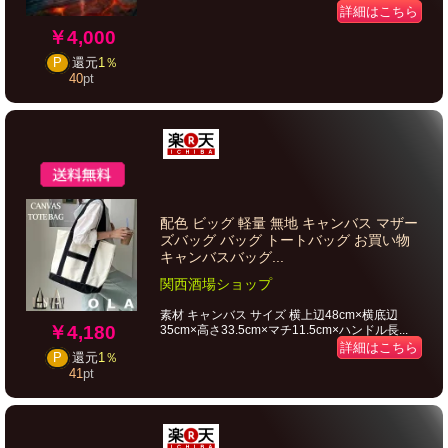
詳細はこちら
￥4,000
P
還元
1％
40
pt
配色 ビッグ 軽量 無地 キャンバス マザー
ズバッグ バッグ トートバッグ お買い物
キャンバスバッグ...
関西酒場ショップ
素材 キャンバス サイズ 横上辺48cm×横底辺
￥4,180
35cm×高さ33.5cm×マチ11.5cm×ハンドル長...
詳細はこちら
P
還元
1％
41
pt