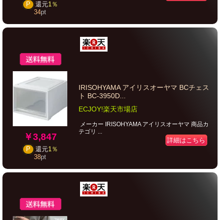
P
還元
1％
34
pt
IRISOHYAMA アイリスオーヤマ BCチェス
ト BC-3950D...
ECJOY!楽天市場店
メーカー IRISOHYAMA アイリスオーヤマ 商品カ
テゴリ ...
￥3,847
詳細はこちら
P
還元
1％
38
pt