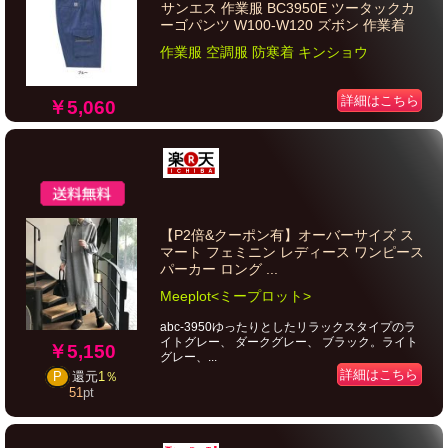
サンエス 作業服 BC3950E ツータックカ
ーゴパンツ W100-W120 ズボン 作業着
作業服 空調服 防寒着 キンショウ
詳細はこちら
￥5,060
【P2倍&クーポン有】オーバーサイズ ス
マート フェミニン レディース ワンピース
パーカー ロング ...
Meeplot<ミープロット>
abc-3950ゆったりとしたリラックスタイプのラ
イトグレー、 ダークグレー、 ブラック。ライト
￥5,150
グレー、...
詳細はこちら
P
還元
1％
51
pt