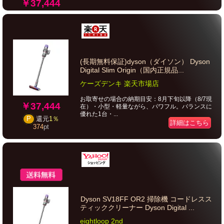
￥37,444
(長期無料保証)dyson（ダイソン） Dyson
Digital Slim Origin（国内正規品...
ケーズデンキ 楽天市場店
お取寄せの場合の納期目安：8月下旬以降（8/7現
￥37,444
在）・小型・軽量ながら、パワフル。バランスに
優れた1台・...
P
還元
1％
詳細はこちら
374
pt
Dyson SV18FF OR2 掃除機 コードレスス
ティッククリーナー Dyson Digital ...
eightloop 2nd