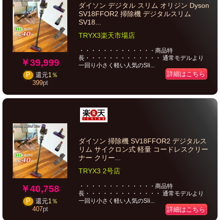
ダイソン デジタル スリム オリジン Dyson
SV18FFOR2 掃除機 デジタルスリム
SV18...
TRYX3楽天市場店
・・・・・・・・・・・・・商品特
長・・・・・・・・・・・・・ 通常モデルより
￥39,999
一回り小さく軽い人気のSli...
詳細はこちら
P
還元
1％
399
pt
ダイソン 掃除機 SV18FFOR2 デジタルス
リム サイクロン式 軽量 コードレスクリー
ナー クリー...
TRYX3 2号店
・・・・・・・・・・・・・商品特
￥40,758
長・・・・・・・・・・・・・ 通常モデルより
一回り小さく軽い人気のSli...
P
還元
1％
407
pt
詳細はこちら