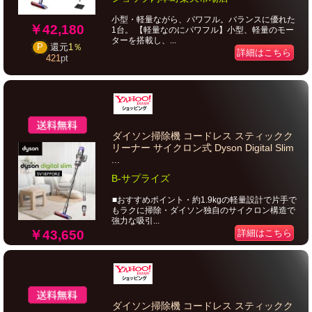
小型・軽量ながら、パワフル。バランスに優れた
￥42,180
1台。 【軽量なのにパワフル】小型、軽量のモー
ターを搭載し、...
P
還元
1％
詳細はこちら
421
pt
ダイソン掃除機 コードレス スティックク
リーナー サイクロン式 Dyson Digital Slim
...
B-サプライズ
■おすすめポイント・約1.9kgの軽量設計で片手で
もラクに掃除・ダイソン独自のサイクロン構造で
強力な吸引...
￥43,650
詳細はこちら
ダイソン掃除機 コードレス スティックク