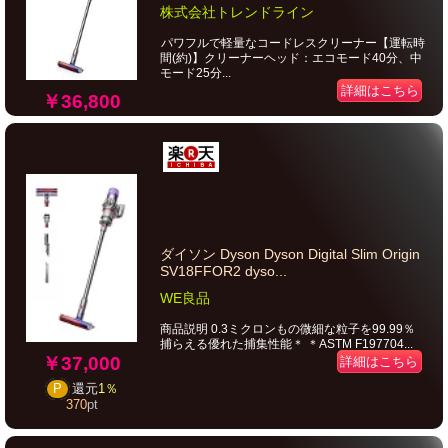
株式会社トレンドライン
パワフルで軽量なコードレスクリーナー【運転時
間(約)】クリーナーヘッド：エコモード40分、中
モード25分...
詳細はこちら
￥36,800
ダイソン Dyson Dyson Digital Slim Origin
SV18FFOR2 dyso...
WE良品
商品説明 0.3ミクロンもの微細な粒子を99.99％
捕らえる優れた捕集性能＊ ＊ASTM F197704...
￥37,000
詳細はこちら
P
還元
1％
370
pt