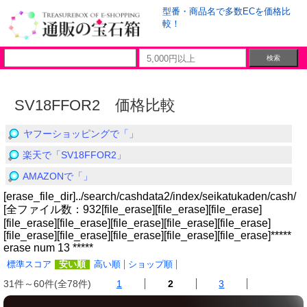
型番・商品名で多数ECを価格比
較！
SV18FFOR2 価格比較
ヤフーショッピングで「」
楽天で「SV18FFOR2」
AMAZONで「」
[erase_file_dir]../search/cashdata2/index/seikatukaden/cash/
[全ファイル数：932[file_erase][file_erase][file_erase]
[file_erase][file_erase][file_erase][file_erase][file_erase]
[file_erase][file_erase][file_erase][file_erase][file_erase]*****
erase num 13 *****
標準スコア
安い順
高い順
ショップ順
31件～60件(全78件)
1
2
3