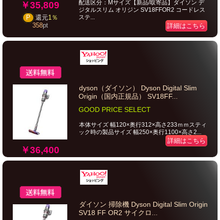
配送区分：Mサイズ【新品/取寄品】ダイソン デ
￥35,809
ジタルスリム オリジン SV18FFOR2 コードレス
ステ...
P
還元
1％
358
pt
詳細はこちら
dyson（ダイソン） Dyson Digital Slim
Origin（国内正規品） SV18FF...
GOOD PRICE SELECT
本体サイズ 幅120×奥行312×高さ233ｍｍスティ
ック時の製品サイズ 幅250×奥行1100×高さ2...
詳細はこちら
￥36,400
ダイソン 掃除機 Dyson Digital Slim Origin
SV18 FF OR2 サイクロ...