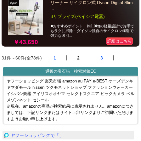
リーナー サイクロン式 Dyson Digital Slim
...
Bサプライズ(ベイシア電器)
■おすすめポイント・約1.9kgの軽量設計で片手で
もラクに掃除・ダイソン独自のサイクロン構造で
強力な吸引...
￥43,650
詳細はこちら
31件～60件(全78件)
1
2
3
通販の宝石箱 検索対象EC
ヤフーショッピング 楽天市場 amazon au PAY e-BEST ケーズデンキ
ヤマダモール nissen ツクモネットショップ ファッションウォーカー
イシバシ楽器 アイリスオオヤマ セレクトスクエア ビックカメラ ベル
メゾンネット セシール
※現在、amazonの商品が検索結果に表示されません。amazonにつき
ましては、下記リンクまたはサイト上部リンクよりご訪問いただけま
すようお願い申し上げます。
ヤフーショッピングで「」