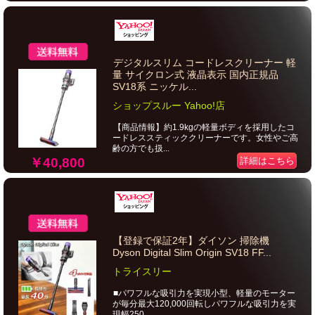
デジタルスリム コードレスクリーナー 軽
量 サイクロン式 液晶表示 国内正規品
SV18系 ニッケル...
ショップスルー Yahoo!店
【商品情報】約1.9kgの軽量ボディを採用したコ
ードレススティッククリーナーです。女性やご高
齢の方でも扱...
￥40,800
詳細はこちら
【登録で保証2年】ダイソン 掃除機
Dyson Digital Slim Origin SV18 FF...
トライスリー
■パワフルな吸引力を実現小型、軽量のモーター
が毎分最大120,000回転しパワフルな吸引力を実
現幅250...