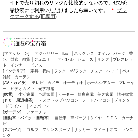
イトで売り切れのリンクが比較的少ないので、ぜひ商
品検索にご利用いただけましたら幸いです。
ブッ
クマークする(IE専用)
[ファッション]
アクセサリー
│
時計
│
ネックレス
│
ネイル
│
バッグ
│
香
水
│
財布
│
雑貨
│
ジュエリー
│
アパレル
│
シューズ
│
リング
│
ブレスレッ
ト
│
インナー
│
ピアス
[インテリア]
家具
│
収納
│
ラック
│
AVラック
│
チェア
│
ベッド
│
バス
│
雑貨
│
カーテン
[AV・カメラ]
テレビ
│
カメラ
│
オーディオ
│
ホームシアター
│
プレーヤ
ー
│
ビデオカメラ
│
光学機器
[家電]
生活家電
│
空調家電
│
ヒーター
│
健康家電
│
美容家電
│
情報家電
[ＰＣ・周辺機器]
デスクトップパソコン
│
ノートパソコン
│
プリンター
│
ドライバー
│
ＰＣパーツ
[ガーデン]
ファニチャー
[自動車・バイク・自転車]
自転車
│
車パーツ
│
タイヤ
│
ＥＴＣ
│
カーナ
ビ
[スポーツ]
ゴルフ
│
マリンスポーツ
│
サッカー
│
フィットネス
│
ランニ
ング