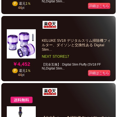
N),Digital Slim...
P
還元
1％
詳細はこちら
44
pt
KELUKE SV18 デジタルスリム掃除機フィ
ルター、ダイソンと交換性ある Digital
Slim...
NEXT STORE17
￥4,452
【完全互換】: Digital Slim Fluffy (SV18 FF
N),Digital Slim...
P
還元
1％
詳細はこちら
44
pt