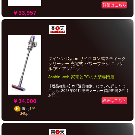
詳細はこちら
￥33,957
ダイソン Dyson サイクロン式スティック
クリーナー 充電式 パワーブラシ ニッケ
ル/アイアン/ニッ...
Joshin web 家電とPCの大型専門店
【返品種別A】□「返品種別」について詳しくは
こちら□2023年06月 発売メーカー保証期間 2年【
お問...
￥34,000
詳細はこちら
P
還元
1％
340
pt