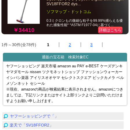
SV18FFOR2 dys...
ソフマップ・ドットコム
0.3ミクロンもの微細な粒子を99.99%捕らえる優
れた捕集性能* *ASTM F1977-04に基づく...
￥34410
詳細はこちら
1件～30件(全78件)
1
2
3
通販の宝石箱 検索対象EC
ヤフーショッピング 楽天市場 amazon au PAY e-BEST ケーズデンキ
ヤマダモール nissen ツクモネットショップ ファッションウォーカー
イシバシ楽器 アイリスオオヤマ セレクトスクエア ビックカメラ ベル
メゾンネット セシール
※現在、amazonの商品が検索結果に表示されません。amazonにつき
ましては、下記リンクまたはサイト上部リンクよりご訪問いただけま
すようお願い申し上げます。
ヤフーショッピングで「」
楽天で「SV18FFOR2」