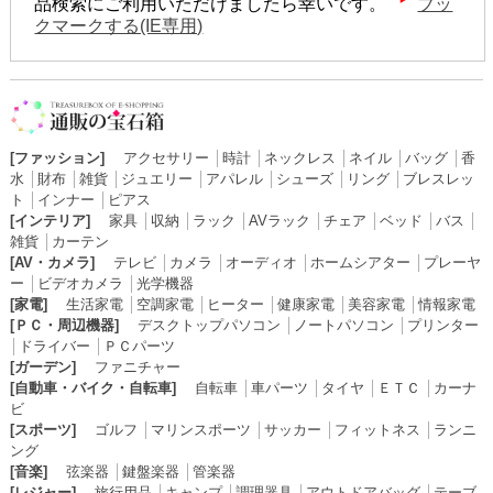
品検索にご利用いただけましたら幸いです。
ブッ
クマークする(IE専用)
[ファッション]
アクセサリー
│
時計
│
ネックレス
│
ネイル
│
バッグ
│
香
水
│
財布
│
雑貨
│
ジュエリー
│
アパレル
│
シューズ
│
リング
│
ブレスレッ
ト
│
インナー
│
ピアス
[インテリア]
家具
│
収納
│
ラック
│
AVラック
│
チェア
│
ベッド
│
バス
│
雑貨
│
カーテン
[AV・カメラ]
テレビ
│
カメラ
│
オーディオ
│
ホームシアター
│
プレーヤ
ー
│
ビデオカメラ
│
光学機器
[家電]
生活家電
│
空調家電
│
ヒーター
│
健康家電
│
美容家電
│
情報家電
[ＰＣ・周辺機器]
デスクトップパソコン
│
ノートパソコン
│
プリンター
│
ドライバー
│
ＰＣパーツ
[ガーデン]
ファニチャー
[自動車・バイク・自転車]
自転車
│
車パーツ
│
タイヤ
│
ＥＴＣ
│
カーナ
ビ
[スポーツ]
ゴルフ
│
マリンスポーツ
│
サッカー
│
フィットネス
│
ランニ
ング
[音楽]
弦楽器
│
鍵盤楽器
│
管楽器
[レジャー]
旅行用品
│
キャンプ
│
調理器具
│
アウトドアバッグ
│
テーブ