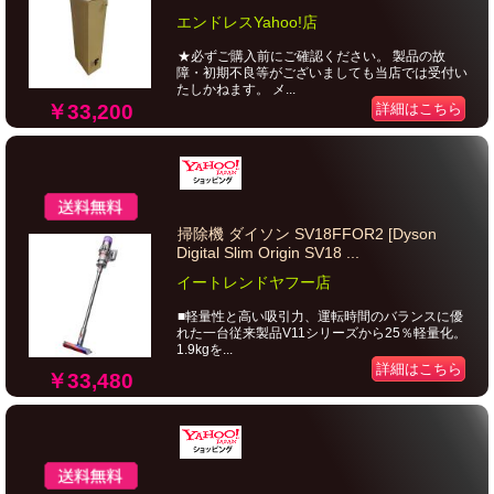
エンドレスYahoo!店
★必ずご購入前にご確認ください。 製品の故
障・初期不良等がございましても当店では受付い
たしかねます。 メ...
￥33,200
詳細はこちら
掃除機 ダイソン SV18FFOR2 [Dyson
Digital Slim Origin SV18 ...
イートレンドヤフー店
■軽量性と高い吸引力、運転時間のバランスに優
れた一台従来製品V11シリーズから25％軽量化。
1.9kgを...
詳細はこちら
￥33,480