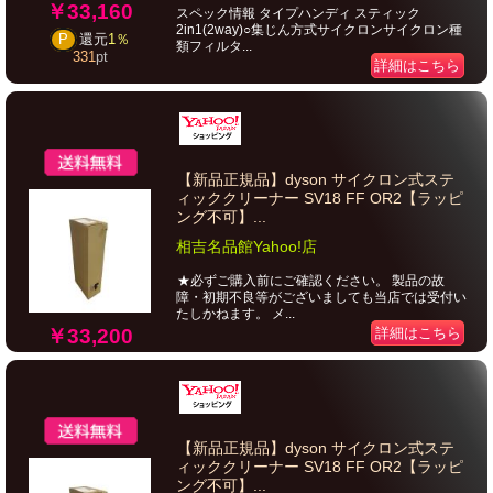
￥33,160
スペック情報 タイプハンディ スティック
2in1(2way)○集じん方式サイクロンサイクロン種
P
還元
1％
類フィルタ...
331
pt
詳細はこちら
【新品正規品】dyson サイクロン式ステ
ィッククリーナー SV18 FF OR2【ラッピ
ング不可】...
相吉名品館Yahoo!店
★必ずご購入前にご確認ください。 製品の故
障・初期不良等がございましても当店では受付い
たしかねます。 メ...
￥33,200
詳細はこちら
【新品正規品】dyson サイクロン式ステ
ィッククリーナー SV18 FF OR2【ラッピ
ング不可】...