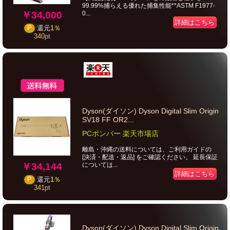
99.99%捕らえる優れた捕集性能**ASTM F1977-
￥34,000
0...
詳細はこちら
P
還元
1％
340
pt
Dyson(ダイソン) Dyson Digital Slim Origin
SV18 FF OR2...
PCボンバー 楽天市場店
離島・沖縄の送料については、ご利用ガイドの
[決済・配送・返品] をご確認ください。 延長保証
￥34,144
については...
詳細はこちら
P
還元
1％
341
pt
Dyson(ダイソン) Dyson Digital Slim Origin