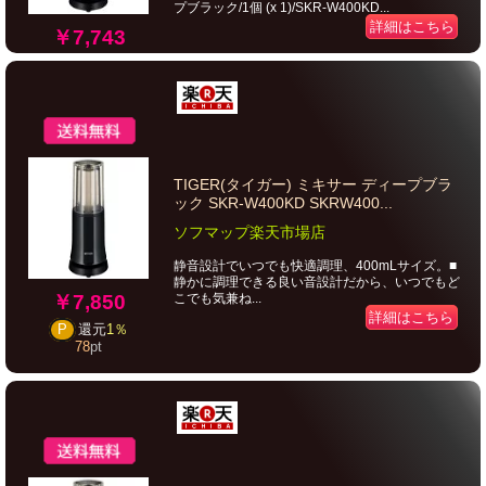
プブラック/1個 (x 1)/SKR-W400KD...
詳細はこちら
￥7,743
TIGER(タイガー) ミキサー ディープブラ
ック SKR-W400KD SKRW400...
ソフマップ楽天市場店
静音設計でいつでも快適調理、400mLサイズ。■
静かに調理できる良い音設計だから、いつでもど
￥7,850
こでも気兼ね...
詳細はこちら
P
還元
1％
78
pt