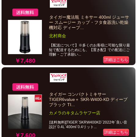
タイガー魔法瓶 ミキサー 400ml ジューサ
ー スムージー カップ・フタ食器洗い乾燥
機対応 ディープ...
北村商会
【配送について】※多くのお客様に可能な限り最
短で配送するためにも、【置き配】での配送にご
理解・ご了承願い...
￥7,480
詳細はこちら
タイガー コンパクトミキサー
TIGER6value＋ SKR-W400-KD ディープ
ブラック TI...
カメラのキタムラヤフー店
[送料無料][TIGER`SKRW400KD`2022年`良い音
設計`0.4L`400ml`0.4リット...
詳細はこちら
￥7,600