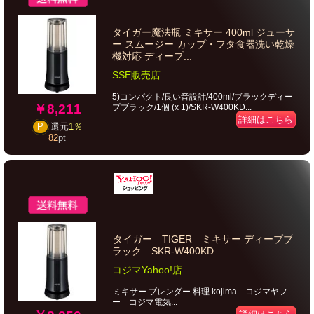
タイガー魔法瓶 ミキサー 400ml ジューサ
ー スムージー カップ・フタ食器洗い乾燥
機対応 ディープ...
SSE販売店
5)コンパクト/良い音設計/400ml/ブラックディー
￥8,211
プブラック/1個 (x 1)/SKR-W400KD...
詳細はこちら
P
還元
1％
82
pt
タイガー TIGER ミキサー ディープブ
ラック SKR-W400KD...
コジマYahoo!店
ミキサー ブレンダー 料理 kojima コジマヤフ
ー コジマ電気...