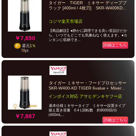
タイガー TIGER ミキサー ディープブ
ラック [400ml / 4枚刃] SKR-W400KD...
コジマ楽天市場店
【商品解説】●静かに調理できる良い音設計だか
ら、いつでもどこでも気兼ねなく使えます。●カ
￥7,850
ンタンに収納でき...
詳細はこちら
P
還元
1％
78
pt
タイガー ミキサー・フードプロセッサー
SKR-W400-KD TIGER 6value＋ Mixer...
インボイス対応 アサヒデンキヤフー店
基本仕様ミキサータイプ ミキサー設置タイプ
据え置き容量 0.4 L回転数 約9000回/分
(400mL...
￥7,887
詳細はこちら