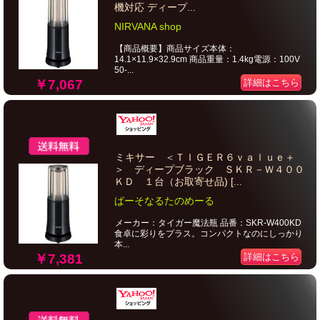
機対応 ディープ...
NIRVANA shop
【商品概要】商品サイズ本体：
14.1×11.9×32.9cm 商品重量：1.4kg電源：100V
50-...
￥7,067
詳細はこちら
ミキサー ＜ＴＩＧＥＲ６ｖａｌｕｅ＋
＞ ディープブラック ＳＫＲ－Ｗ４００
ＫＤ １台（お取寄せ品) [...
ぱーそなるたのめーる
メーカー：タイガー魔法瓶 品番：SKR-W400KD
食卓に彩りをプラス。コンパクトなのにしっかり
本...
￥7,381
詳細はこちら