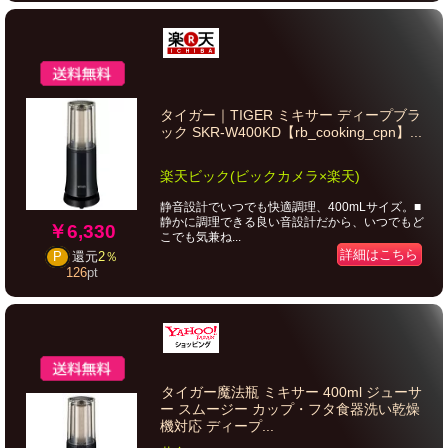
タイガー｜TIGER ミキサー ディープブラ
ック SKR-W400KD【rb_cooking_cpn】...
楽天ビック(ビックカメラ×楽天)
静音設計でいつでも快適調理、400mLサイズ。■
静かに調理できる良い音設計だから、いつでもど
￥6,330
こでも気兼ね...
詳細はこちら
P
還元
2％
126
pt
タイガー魔法瓶 ミキサー 400ml ジューサ
ー スムージー カップ・フタ食器洗い乾燥
機対応 ディープ...