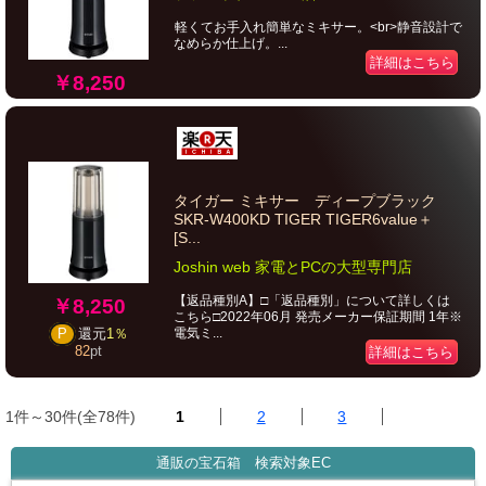
軽くてお手入れ簡単なミキサー。<br>静音設計で
なめらか仕上げ。...
詳細はこちら
￥8,250
タイガー ミキサー ディープブラック
SKR-W400KD TIGER TIGER6value＋
[S...
Joshin web 家電とPCの大型専門店
【返品種別A】□「返品種別」について詳しくは
￥8,250
こちら□2022年06月 発売メーカー保証期間 1年※
電気ミ...
P
還元
1％
82
pt
詳細はこちら
1件～30件(全78件)
1
2
3
通販の宝石箱 検索対象EC