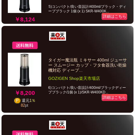
5)コンパクト/良い音設計/400ml/ブラック・ディ
ープブラック 1個 (x 1) SKR-W400K...
詳細はこちら
￥8,124
タイガー魔法瓶 ミキサー 400ml ジューサ
ー スムージー カップ・フタ食器洗い乾燥
機対応 ディープ...
GOZIGEN Shop楽天市場店
6)コンパクト/良い音設計/400ml/ブラックディー
￥8,200
プブラック/1個 (x 1)/SKR-W400KD...
詳細はこちら
P
還元
1％
82
pt