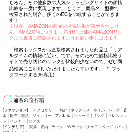
ちろん、その他多数の人気ショッピングサイトの価格
比較を一度に実現します。 とくに、商品名、型番で
検索された場合、多くのECを比較することができま
す！
※現在、AMAZONの商品の検索結果が表示されませ
ん。AMAZONにつきましてはHP上部のAMAZONリン
クより直接ご確認されますようお願い申し上げます。
検索ボックスから直接検索されました商品は「リア
ルタイムの情報に近い」です。そのためで価格比較サ
イトで売り切れのリンクが比較的少ないので、ぜひ商
品検索にご利用いただけましたら幸いです。
ブッ
クマークする(IE専用)
[ファッション]
アクセサリー
│
時計
│
ネックレス
│
ネイル
│
バッグ
│
香
水
│
財布
│
雑貨
│
ジュエリー
│
アパレル
│
シューズ
│
リング
│
ブレスレッ
ト
│
インナー
│
ピアス
[インテリア]
家具
│
収納
│
ラック
│
AVラック
│
チェア
│
ベッド
│
バス
│