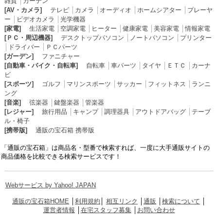
雑貨
│
カーテン
[AV・カメラ]
テレビ
│
カメラ
│
オーディオ
│
ホームシアター
│
プレーヤ
ー
│
ビデオカメラ
│
光学機器
[家電]
生活家電
│
空調家電
│
ヒーター
│
健康家電
│
美容家電
│
情報家電
[ＰＣ・周辺機器]
デスクトップパソコン
│
ノートパソコン
│
プリンター
│
ドライバー
│
ＰＣパーツ
[ガーデン]
ファニチャー
[自動車・バイク・自転車]
自転車
│
車パーツ
│
タイヤ
│
ＥＴＣ
│
カーナ
ビ
[スポーツ]
ゴルフ
│
マリンスポーツ
│
サッカー
│
フィットネス
│
ランニ
ング
[音楽]
弦楽器
│
鍵盤楽器
│
管楽器
[レジャー]
旅行用品
│
キャンプ
│
調理器具
│
アウトドアバッグ
│
テーブ
ル・椅子
[携帯版]
通販の宝石箱 携帯版
「通販の宝石箱」は商品名・型番で検索すれば、一度に大手通販サイトの
商品価格を比較できる検索サービスです！
Webサービス by Yahoo! JAPAN
通販の宝石箱HOME
│
利用規約
│
相互リンク
│
通販
│
検索について
│
運営者情報
│
在宅スタッフ募集
│
お問い合わせ