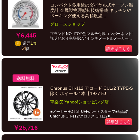
コンパクト多用途のダイヤル式オーブン温
度計 金属製物理感知技術搭載 キッチンや
ベーキング使える高精度温...
グロースショップ
ブランド:NOLITOY色:マルチ付属コンポーネント:
￥6,445
説明どおり商品長:7.7 センチメートルメーカー:...
P
還元
1％
64
pt
詳細はこちら
Chronus CH-112 アコード CU1/2 TYPE-S
除く ホイール 1本【19×7.5J ...
車楽院 Yahoo!ショッピング店
■メーカーHOT STUFF/ホットスタッフ■商品名
Chronus CH-112/クロノス CH112■...
詳細はこちら
￥25,716