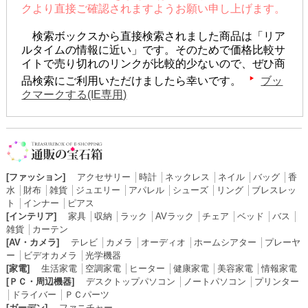
クより直接ご確認されますようお願い申し上げます。
検索ボックスから直接検索されました商品は「リア
ルタイムの情報に近い」です。そのためで価格比較サ
イトで売り切れのリンクが比較的少ないので、ぜひ商
品検索にご利用いただけましたら幸いです。
ブッ
クマークする(IE専用)
[ファッション]
アクセサリー
│
時計
│
ネックレス
│
ネイル
│
バッグ
│
香
水
│
財布
│
雑貨
│
ジュエリー
│
アパレル
│
シューズ
│
リング
│
ブレスレッ
ト
│
インナー
│
ピアス
[インテリア]
家具
│
収納
│
ラック
│
AVラック
│
チェア
│
ベッド
│
バス
│
雑貨
│
カーテン
[AV・カメラ]
テレビ
│
カメラ
│
オーディオ
│
ホームシアター
│
プレーヤ
ー
│
ビデオカメラ
│
光学機器
[家電]
生活家電
│
空調家電
│
ヒーター
│
健康家電
│
美容家電
│
情報家電
[ＰＣ・周辺機器]
デスクトップパソコン
│
ノートパソコン
│
プリンター
│
ドライバー
│
ＰＣパーツ
[ガーデン]
ファニチャー