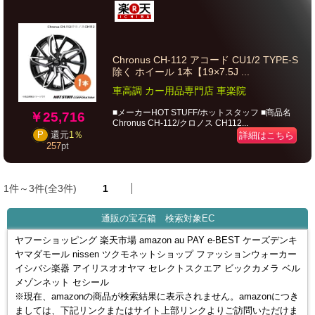
Chronus CH-112 アコード CU1/2 TYPE-S
除く ホイール 1本【19×7.5J ...
車高調 カー用品専門店 車楽院
■メーカーHOT STUFF/ホットスタッフ ■商品名
￥25,716
Chronus CH-112/クロノス CH112...
P
還元
1％
詳細はこちら
257
pt
1件～3件(全3件)
1
通販の宝石箱 検索対象EC
ヤフーショッピング 楽天市場 amazon au PAY e-BEST ケーズデンキ
ヤマダモール nissen ツクモネットショップ ファッションウォーカー
イシバシ楽器 アイリスオオヤマ セレクトスクエア ビックカメラ ベル
メゾンネット セシール
※現在、amazonの商品が検索結果に表示されません。amazonにつき
ましては、下記リンクまたはサイト上部リンクよりご訪問いただけま