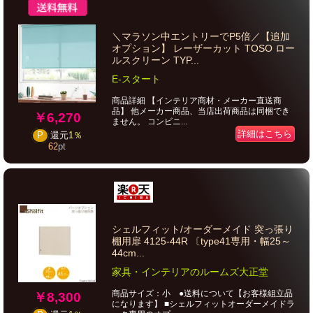
＼マラソン中エントリーでP5倍／【追加
オプション】 レーザーカット TOSO ロー
ルスクリーン TYP...
E-スタート
商品詳細 【インテリア商材・メーカー直送商
品】 他メーカー商品、当店出荷商品は同梱でき
￥6,270
ません。 コンビニ...
詳細はこちら
P
還元
1％
62
pt
シェルフィット/オーダーメイド 突っ張り
棚用扉 4125-44R 〔type41専用・幅25～
44cm...
家具・インテリアのルームズ大正堂
商品サイズ：小 ●送料について【お客様組立品
￥8,300
になります】 ■シェルフィットオーダーメイドラ