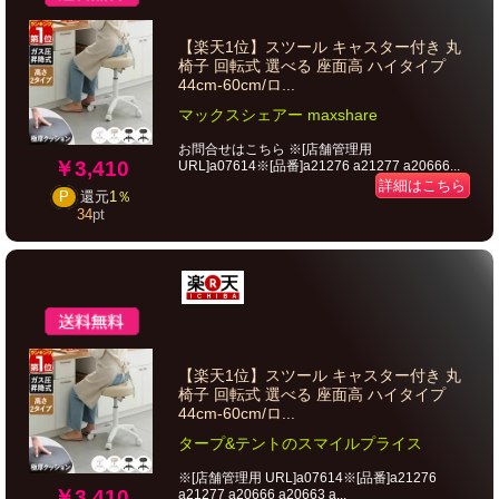
【楽天1位】スツール キャスター付き 丸
椅子 回転式 選べる 座面高 ハイタイプ
44cm-60cm/ロ...
マックスシェアー maxshare
お問合せはこちら ※[店舗管理用
￥3,410
URL]a07614※[品番]a21276 a21277 a20666...
詳細はこちら
P
還元
1％
34
pt
【楽天1位】スツール キャスター付き 丸
椅子 回転式 選べる 座面高 ハイタイプ
44cm-60cm/ロ...
タープ&テントのスマイルプライス
※[店舗管理用 URL]a07614※[品番]a21276
￥3,410
a21277 a20666 a20663 a...