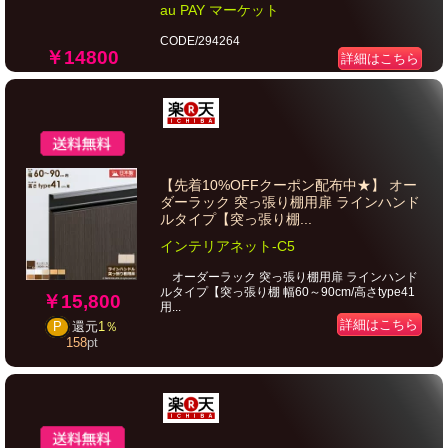
au PAY マーケット
CODE/294264
￥14800
詳細はこちら
【先着10%OFFクーポン配布中★】 オー
ダーラック 突っ張り棚用扉 ラインハンド
ルタイプ【突っ張り棚...
インテリアネット-C5
オーダーラック 突っ張り棚用扉 ラインハンド
ルタイプ【突っ張り棚 幅60～90cm/高さtype41
￥15,800
用...
詳細はこちら
P
還元
1％
158
pt