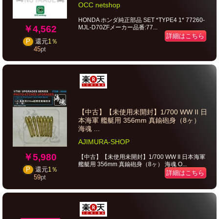
OCC netshop
HONDA ホンダ純正部品 SET *TYPE4 1* 77260-
￥4,562
MJL-D70ZFメーカー品番:77...
詳細はこちら
P
還元
1％
45
pt
【中古】【未使用未開封】1/700 WW II 日
本海軍 艦艇用 356mm 真鍮砲身（8ヶ）
海魂 ...
AJIMURA-SHOP
￥5,980
【中古】【未使用未開封】1/700 WW II 日本海軍
艦艇用 356mm 真鍮砲身（8ヶ） 海魂 O...
P
還元
1％
詳細はこちら
59
pt