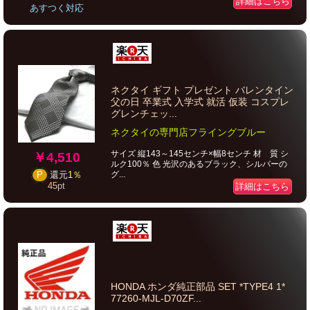
詳細はこちら
あすつく対応
ネクタイ ギフト プレゼント バレンタイン
父の日 卒業式 入学式 就活 仮装 コスプレ
グレンチェッ...
ネクタイの専門店フライングブルー
サイズ 縦143～145センチ×幅8センチ 材 質 シ
￥4,510
ルク100％ 色 光沢のあるブラック、シルバーの
グ...
P
還元
1％
45
pt
詳細はこちら
HONDA ホンダ純正部品 SET *TYPE4 1*
77260-MJL-D70ZF...