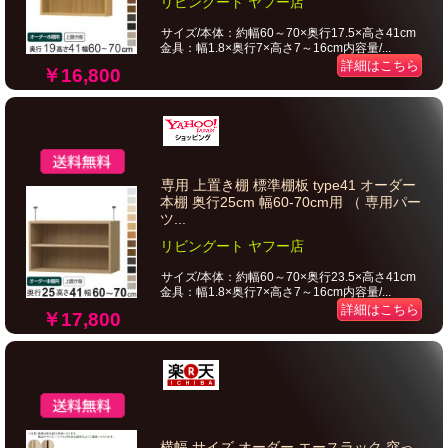
リビングート ヤフー店
サイズ/本体：約幅60～70×奥行17.5×高さ41cm
金具：幅1.8×奥行7×高さ7～16cm内容量/...
詳細はこちら
￥16,800
専用 上置き棚 標準棚板 type41 オーダー
本棚 奥行25cm 幅60-70cm用 （ 専用パー
ツ...
リビングート ヤフー店
サイズ/本体：約幅60～70×奥行23.5×高さ41cm
金具：幅1.8×奥行7×高さ7～16cm内容量/...
詳細はこちら
￥17,800
横幅 サイズ オーダー エースラック 突っ