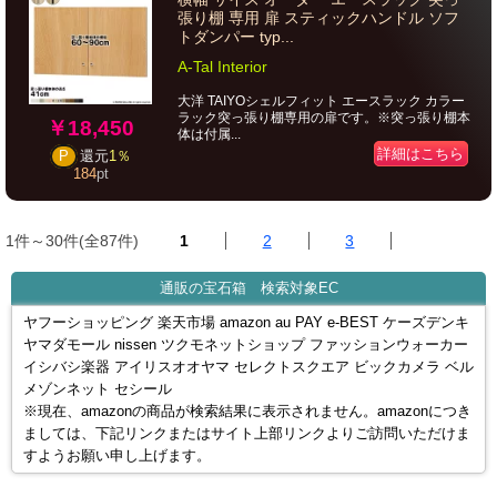
張り棚 専用 扉 スティックハンドル ソフ
トダンパー typ...
A-Tal Interior
大洋 TAIYOシェルフィット エースラック カラー
ラック突っ張り棚専用の扉です。※突っ張り棚本
￥18,450
体は付属...
詳細はこちら
P
還元
1％
184
pt
1件～30件(全87件)
1
2
3
通販の宝石箱 検索対象EC
ヤフーショッピング 楽天市場 amazon au PAY e-BEST ケーズデンキ
ヤマダモール nissen ツクモネットショップ ファッションウォーカー
イシバシ楽器 アイリスオオヤマ セレクトスクエア ビックカメラ ベル
メゾンネット セシール
※現在、amazonの商品が検索結果に表示されません。amazonにつき
ましては、下記リンクまたはサイト上部リンクよりご訪問いただけま
すようお願い申し上げます。