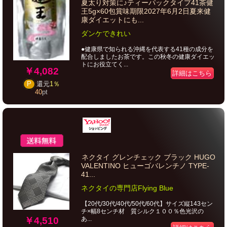
夏太り対策に♪ティーパックタイプ41茶健
王5g×60包賞味期限2027年6月2日夏来健
康ダイエットにも...
ダンケできれい
●健康県で知られる沖縄を代表する41種の成分を
配合しましたお茶です。この秋冬の健康ダイエッ
トにお役立てく...
￥4,082
詳細はこちら
P
還元
1％
40
pt
ネクタイ グレンチェック ブラック HUGO
VALENTINO ヒューゴバレンチノ TYPE-
41...
ネクタイの専門店Flying Blue
【20代/30代/40代/50代/60代】サイズ縦143セン
チ×幅8センチ材 質シルク１００％色光沢の
￥4,510
あ...