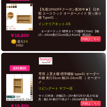
【先着10%OFFクーポン配布中★】 日本
製 エースラック オーダーメイド 突っ張り
棚 Type41 ...
インテリアネット-C5
オーダーラック /標準タイプ(棚厚17mm) 【幅
￥16,800
15～24cm/奥行31cm/高さ41cm】 商品説...
詳細はこちら
P
還元
1％
168
pt
専用 上置き棚 標準棚板 type41 オーダー
本棚 奥行31cm 幅15-24cm用 （ オーダー
メ...
リビングート ヤフー店
サイズ/本体：約幅15～24×奥行29.5×高さ41金
具：幅1.8×奥行7×高さ7～16cm内容量/1台...
詳細はこちら
￥16,800