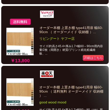
オーダー本棚 上置き棚 type41用扉 幅60-
90cm （ オーダーメイド 収納棚 ）...
リビングート ヤフー店
サイズ/約高さ45.4×厚み1.7×幅60～90cm用内容
量/2枚（両開き）材質/プリント紙化粧繊維
板、...
詳細はこちら
￥13,800
オーダー本棚 上置き棚 type41用扉 幅60-
90cm （ 送料無料 オーダーメイド 収納棚
） ...
good wood mood
サイズ約 高さ45.4×厚み1.7×幅60～90（cm）用