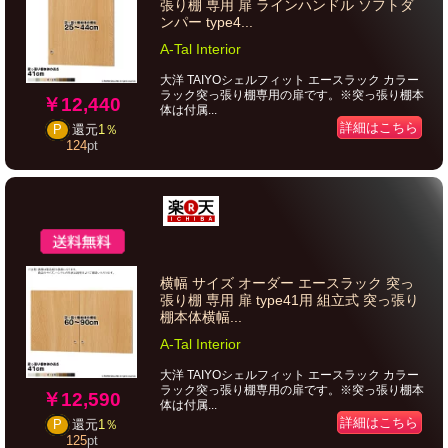
張り棚 専用 扉 ラインハンドル ソフトダ
ンパー type4...
A-Tal Interior
大洋 TAIYOシェルフィット エースラック カラー
ラック突っ張り棚専用の扉です。※突っ張り棚本
￥12,440
体は付属...
詳細はこちら
P
還元
1％
124
pt
横幅 サイズ オーダー エースラック 突っ
張り棚 専用 扉 type41用 組立式 突っ張り
棚本体横幅...
A-Tal Interior
大洋 TAIYOシェルフィット エースラック カラー
ラック突っ張り棚専用の扉です。※突っ張り棚本
￥12,590
体は付属...
詳細はこちら
P
還元
1％
125
pt