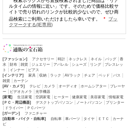
検索ボックスから直接検索されました商品は「リア
ルタイムの情報に近い」です。そのためで価格比較サ
イトで売り切れのリンクが比較的少ないので、ぜひ商
品検索にご利用いただけましたら幸いです。
ブッ
クマークする(IE専用)
[ファッション]
アクセサリー
│
時計
│
ネックレス
│
ネイル
│
バッグ
│
香
水
│
財布
│
雑貨
│
ジュエリー
│
アパレル
│
シューズ
│
リング
│
ブレスレッ
ト
│
インナー
│
ピアス
[インテリア]
家具
│
収納
│
ラック
│
AVラック
│
チェア
│
ベッド
│
バス
│
雑貨
│
カーテン
[AV・カメラ]
テレビ
│
カメラ
│
オーディオ
│
ホームシアター
│
プレーヤ
ー
│
ビデオカメラ
│
光学機器
[家電]
生活家電
│
空調家電
│
ヒーター
│
健康家電
│
美容家電
│
情報家電
[ＰＣ・周辺機器]
デスクトップパソコン
│
ノートパソコン
│
プリンター
│
ドライバー
│
ＰＣパーツ
[ガーデン]
ファニチャー
[自動車・バイク・自転車]
自転車
│
車パーツ
│
タイヤ
│
ＥＴＣ
│
カーナ
ビ