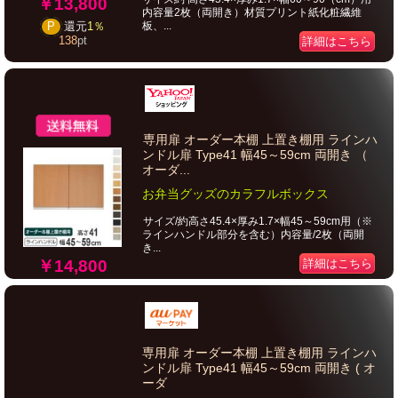
￥13,800
内容量2枚（両開き）材質プリント紙化粧繊維
板、...
P
還元
1％
138
pt
詳細はこちら
専用扉 オーダー本棚 上置き棚用 ラインハ
ンドル扉 Type41 幅45～59cm 両開き （
オーダ...
お弁当グッズのカラフルボックス
サイズ/約高さ45.4×厚み1.7×幅45～59cm用（※
ラインハンドル部分を含む）内容量/2枚（両開
き...
￥14,800
詳細はこちら
専用扉 オーダー本棚 上置き棚用 ラインハ
ンドル扉 Type41 幅45～59cm 両開き ( オ
ーダ