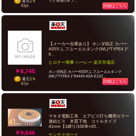
ック専用のオプ...
P
還元
1％
83
pt
詳細はこちら
【メーカー在庫あり】 ホンダ純正 カバー
ASSY.,L.フユーエルタンク(WL)*TYPE4 1*
6...
ヒロチー商事 ハーレー 楽天市場店
￥8,745
ホンダ純正 カバーASSY.,L.フユーエルタンク
(WL)*TYPE4 1*64445-K0A-E10Z...
P
還元
1％
詳細はこちら
87
pt
マキタ電動工具 エアビス打ち機用カラー
連結ビス 木質下地 コイルタイプ
41mm【1縛り/100本×20...
￥9,646
ケンチクボーイ