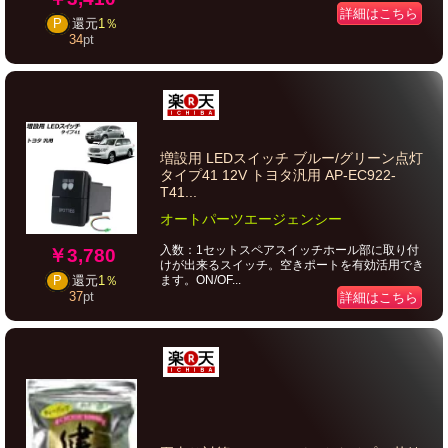
詳細はこちら
P
還元
1％
34
pt
増設用 LEDスイッチ ブルー/グリーン点灯
タイプ41 12V トヨタ汎用 AP-EC922-
T41...
オートパーツエージェンシー
入数：1セットスペアスイッチホール部に取り付
￥3,780
けが出来るスイッチ。空きポートを有効活用でき
ます。ON/OF...
P
還元
1％
37
pt
詳細はこちら