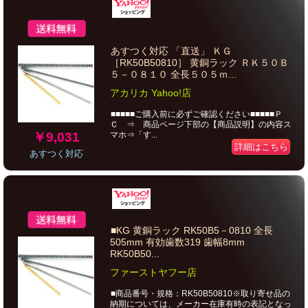
あすつく対応 「直送」 ＫＧ
［RK50B50810］ 黄銅ラック ＲＫ５０Ｂ
５－０８１０ 全長５０５ｍ...
アカリカ Yahoo!店
■■■■■ご購入前に必ずご確認ください■■■■■Ｐ
Ｃ ⇒ 商品ページ下部の【商品説明】の内容ス
￥9,031
マホ⇒「す...
詳細はこちら
あすつく対応
■KG 黄銅ラック RK50B5－0810 全長
505mm 有効歯数319 歯幅8mm
RK50B50...
ファーストヤフー店
■商品番号・規格：RK50B50810※取り寄せ品の
納期については、メーカー在庫有時の表記となっ