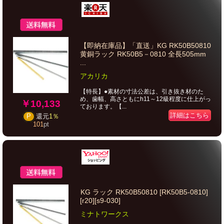
【即納在庫品】「直送」KG RK50B50810
黄銅ラック RK50B5－0810 全長505mm
...
アカリカ
【特長】●素材の寸法公差は、引き抜き材のた
め、歯幅、高さともにh11～12級程度に仕上がっ
￥10,133
ております。【...
詳細はこちら
P
還元
1％
101
pt
KG ラック RK50B50810 [RK50B5-0810]
[r20][s9-030]
ミナトワークス