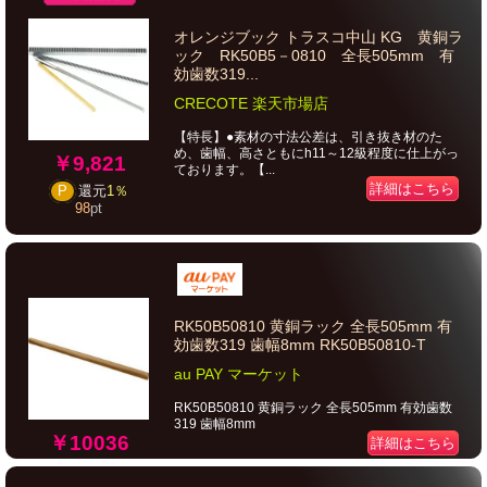
オレンジブック トラスコ中山 KG 黄銅ラ
ック RK50B5－0810 全長505mm 有
効歯数319...
CRECOTE 楽天市場店
【特長】●素材の寸法公差は、引き抜き材のた
め、歯幅、高さともにh11～12級程度に仕上がっ
￥9,821
ております。【...
詳細はこちら
P
還元
1％
98
pt
RK50B50810 黄銅ラック 全長505mm 有
効歯数319 歯幅8mm RK50B50810-T
au PAY マーケット
RK50B50810 黄銅ラック 全長505mm 有効歯数
319 歯幅8mm
￥10036
詳細はこちら