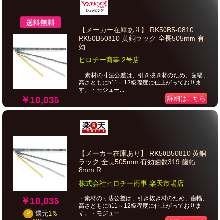
【メーカー在庫あり】 RK50B5-0810
RK50B50810 黄銅ラック 全長505mm 有
効...
ヒロチー商事 2号店
・素材の寸法公差は、引き抜き材のため、歯幅、
高さともにh11～12級程度に仕上がっておりま
す。・モジュー...
￥10,036
詳細はこちら
【メーカー在庫あり】 RK50B50810 黄銅
ラック 全長505mm 有効歯数319 歯幅
8mm R...
株式会社ヒロチー商事 楽天市場店
・素材の寸法公差は、引き抜き材のため、歯幅、
￥10,036
高さともにh11～12級程度に仕上がっておりま
す。・モジュー...
P
還元
1％