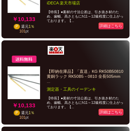
iDECA 楽天市場店
【特長】●素材の寸法公差は、引き抜き材のた
め、歯幅、高さともにh11～12級程度に仕上がっ
￥10,133
ております。【...
詳細はこちら
P
還元
1％
101
pt
【即納在庫品】「直送」KG RK50B50810
黄銅ラック RK50B5－0810 全長505mm
...
測定器・工具のイーデンキ
【特長】●素材の寸法公差は、引き抜き材のた
め、歯幅、高さともにh11～12級程度に仕上がっ
￥10,133
ております。【...
詳細はこちら
P
還元
1％
101
pt