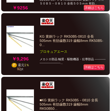
５０Ｂ５－０８１０ 全長５０５ｍｍ 有効...
￥9256
詳細はこちら
KG 黄銅ラック RK50B5-0810 全長
505mm 有効歯数319 歯幅8mm RK50B5-
0...
プロキュアエース
￥9,296
メカトロ部品 軸受・駆動機器・伝導部品 -----------
---------------------...
P
還元
1％
詳細はこちら
92
pt
■KG 黄銅ラック RK50B5－0810 全長
505mm 有効歯数319 歯幅8mm
RK50B50...