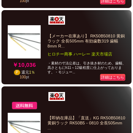
100
pt
詳細はこちら
【メーカー在庫あり】 RK50B50810 黄銅
ラック 全長505mm 有効歯数319 歯幅
8mm R...
ヒロチー商事 ハーレー 楽天市場店
・素材の寸法公差は、引き抜き材のため、歯幅、
￥10,036
高さともにh11～12級程度に仕上がっておりま
す。・モジュー...
P
還元
1％
100
pt
詳細はこちら
【即納在庫品】「直送」KG RK50B50810
黄銅ラック RK50B5－0810 全長505mm
...