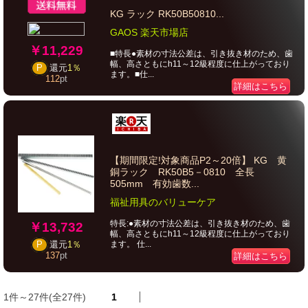
KG ラック RK50B50810...
GAOS 楽天市場店
￥11,229
■特長●素材の寸法公差は、引き抜き材のため、歯
幅、高さともにh11～12級程度に仕上がっており
P
還元
1％
ます。■仕...
112
pt
詳細はこちら
【期間限定!対象商品P2～20倍】 KG 黄
銅ラック RK50B5－0810 全長
505mm 有効歯数...
福祉用具のバリューケア
特長:●素材の寸法公差は、引き抜き材のため、歯
￥13,732
幅、高さともにh11～12級程度に仕上がっており
ます。 仕...
P
還元
1％
137
pt
詳細はこちら
1件～27件(全27件)
1