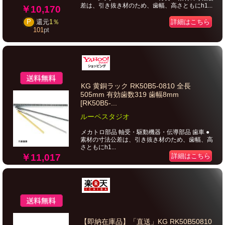
差は、引き抜き材のため、歯幅、高さともにh1...
￥10,170
詳細はこちら
P
還元
1％
101
pt
KG 黄銅ラック RK50B5-0810 全長
505mm 有効歯数319 歯幅8mm
[RK50B5-...
ルーペスタジオ
メカトロ部品 軸受・駆動機器・伝導部品 歯車 ●
素材の寸法公差は、引き抜き材のため、歯幅、高
さともにh1...
￥11,017
詳細はこちら
【即納在庫品】「直送」KG RK50B50810