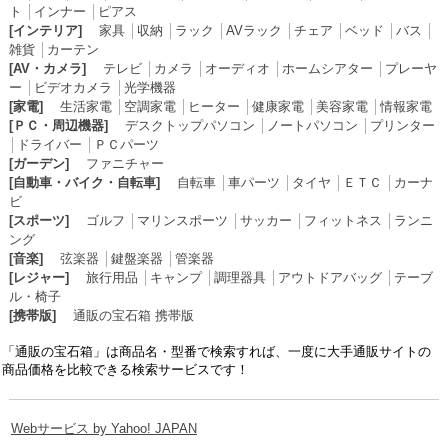
ト
│
インナー
│
ピアス
[インテリア]
家具
│
収納
│
ラック
│
AVラック
│
チェア
│
ベッド
│
バス
│
雑貨
│
カーテン
[AV・カメラ]
テレビ
│
カメラ
│
オーディオ
│
ホームシアター
│
プレーヤ
ー
│
ビデオカメラ
│
光学機器
[家電]
生活家電
│
空調家電
│
ヒーター
│
健康家電
│
美容家電
│
情報家電
[ＰＣ・周辺機器]
デスクトップパソコン
│
ノートパソコン
│
プリンター
│
ドライバー
│
ＰＣパーツ
[ガーデン]
ファニチャー
[自動車・バイク・自転車]
自転車
│
車パーツ
│
タイヤ
│
ＥＴＣ
│
カーナ
ビ
[スポーツ]
ゴルフ
│
マリンスポーツ
│
サッカー
│
フィットネス
│
ランニ
ング
[音楽]
弦楽器
│
鍵盤楽器
│
管楽器
[レジャー]
旅行用品
│
キャンプ
│
調理器具
│
アウトドアバッグ
│
テーブ
ル・椅子
[携帯版]
通販の宝石箱 携帯版
「通販の宝石箱」は商品名・型番で検索すれば、一度に大手通販サイトの
商品価格を比較できる検索サービスです！
Webサービス by Yahoo! JAPAN