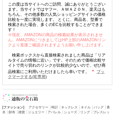
この度は当サイトへのご訪問、誠にありがとうござい
ます。当サイトではヤフー、ＡＭＡＺＯＮ、楽天はも
ちろん、その他多数の人気ショッピングサイトの価格
比較を一度に実現します。 とくに、商品名、型番で
検索された場合、多くのECを比較することができま
す！
※現在、AMAZONの商品の検索結果が表示されませ
ん。AMAZONにつきましてはHP上部のAMAZONリン
クより直接ご確認されますようお願い申し上げます。
検索ボックスから直接検索されました商品は「リア
ルタイムの情報に近い」です。そのためで価格比較サ
イトで売り切れのリンクが比較的少ないので、ぜひ商
品検索にご利用いただけましたら幸いです。
ブッ
クマークする(IE専用)
[ファッション]
アクセサリー
│
時計
│
ネックレス
│
ネイル
│
バッグ
│
香
水
│
財布
│
雑貨
│
ジュエリー
│
アパレル
│
シューズ
│
リング
│
ブレスレッ