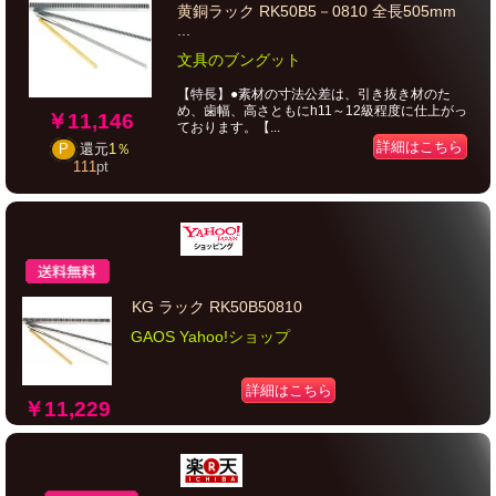
黄銅ラック RK50B5－0810 全長505mm
...
文具のブングット
【特長】●素材の寸法公差は、引き抜き材のた
め、歯幅、高さともにh11～12級程度に仕上がっ
￥11,146
ております。【...
詳細はこちら
P
還元
1％
111
pt
KG ラック RK50B50810
GAOS Yahoo!ショップ
詳細はこちら
￥11,229