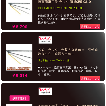
協育歯車工業 ラック RK50B5-0810...
DIY FACTORY ONLINE SHOP
商品画像はイメージ画像です。実際とは異なる場
合がございます。 ■特徴 素材の寸法公差は、引き
抜き材のため...
￥8,790
詳細はこちら
ＫＧ ラック 全長５０５ｍｍ 有効歯
数３１９ 歯幅８ｍｍ...
工具箱.com Yahoo!店
■メーカー：協育歯車工業（株）■分類：メカト
ロ部品、軸受・駆動機器・伝導部品、歯車、Ｋ
Ｇ 歯車...
￥9,014
詳細はこちら