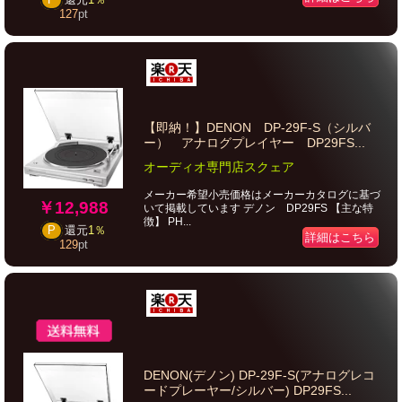
127
pt
【即納！】DENON DP-29F-S（シルバ
ー） アナログプレイヤー DP29FS...
オーディオ専門店スクェア
メーカー希望小売価格はメーカーカタログに基づ
￥12,988
いて掲載しています デノン DP29FS 【主な特
徴】 PH...
P
還元
1％
詳細はこちら
129
pt
DENON(デノン) DP-29F-S(アナログレコ
ードプレーヤー/シルバー) DP29FS...