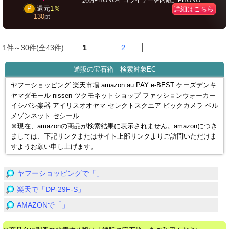
説明PHONOイコライザーを内蔵。PHONO...
P
還元
1％
詳細はこちら
130
pt
1件～30件(全43件)
1
2
通販の宝石箱 検索対象EC
ヤフーショッピング 楽天市場 amazon au PAY e-BEST ケーズデンキ
ヤマダモール nissen ツクモネットショップ ファッションウォーカー
イシバシ楽器 アイリスオオヤマ セレクトスクエア ビックカメラ ベル
メゾンネット セシール
※現在、amazonの商品が検索結果に表示されません。amazonにつき
ましては、下記リンクまたはサイト上部リンクよりご訪問いただけま
すようお願い申し上げます。
ヤフーショッピングで「」
楽天で「DP-29F-S」
AMAZONで「」