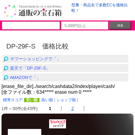
型番・商品名で多数ECを価格比
較！
DP-29F-S 価格比較
ヤフーショッピングで「」
楽天で「DP-29F-S」
AMAZONで「」
[erase_file_dir]../search/cashdata2/index/player/cash/
[全ファイル数：634***** erase num 0 *****
標準スコア
安い順
高い順
ショップ順
1件～30件(全43件)
1
2