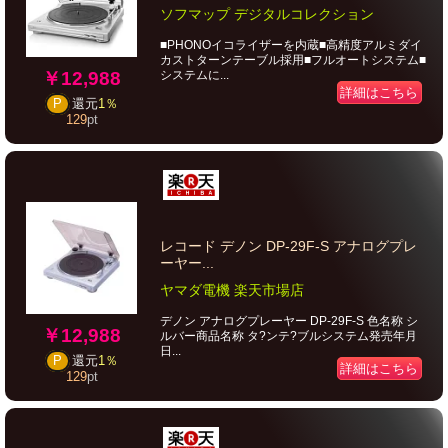
ソフマップ デジタルコレクション
■PHONOイコライザーを内蔵■高精度アルミダイ
カストターンテーブル採用■フルオートシステム■
￥12,988
システムに...
詳細はこちら
P
還元
1％
129
pt
レコード デノン DP-29F-S アナログプレ
ーヤー...
ヤマダ電機 楽天市場店
デノン アナログプレーヤー DP-29F-S 色名称 シ
￥12,988
ルバー商品名称 タ?ンテ?ブルシステム発売年月
日...
P
還元
1％
詳細はこちら
129
pt