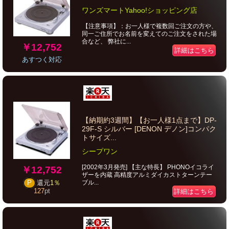
ワンズマートYahoo!ショッピング店
【注意事項】：お一人様で複数回ご注文の方や、
同一ご住所でお名前を変えてのご注文をされた場
合など、 弊社に...
￥12,752
詳細はこちら
あすつく対応
【納期約3週間】【お一人様1点まで】DP-
29F-S シルバー [DENON デノン]コンパク
トサイズ...
シープワン
[2002年3月発売] 【主な特長】 PHONOイコライ
￥12,752
ザーを内蔵 高精度アルミダイカストターンテー
ブル...
P
還元
1％
127
pt
詳細はこちら