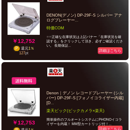
DENON(デノン) DP-29F-S シルバー アナ
ログプレーヤー...
特価COM
↑↑↑正確な在庫状況は上記バナー「在庫状況を確
￥12,752
認する」をクリックして頂き、必ずご確認くださ
い。 長期保証...
P
還元
1％
詳細はこちら
127
pt
Denon｜デノン レコードプレーヤー (シル
バー) DP-29F-S [フォノイコライザー内蔵]
[D...
楽天ビック(ビックカメラ×楽天)
簡単操作のフルオートシステムにPHONOイコラ
￥12,753
イザーを内蔵！ MM型カートリッジ付！...
詳細はこちら
P
還元
1％