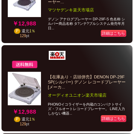
ーヤー...
マツヤデンキ楽天市場店
デノン アナログプレーヤー DP-29F-S 色名称 シ
￥12,988
ルバー商品名称 タ?ンテ?ブルシステム発売年月
日...
P
還元
1％
詳細はこちら
129
pt
【在庫あり・店頭併売】DENON DP-29F
SP(シルバー) デノン レコードプレーヤー
[メーカ...
オーディオユニオン楽天市場店
PHONOイコライザーを内蔵のコンパクトサイ
ズ・フルオートレコードプレーヤー。 LINE入力
￥12,988
しかない機器...
詳細はこちら
P
還元
1％
129
pt