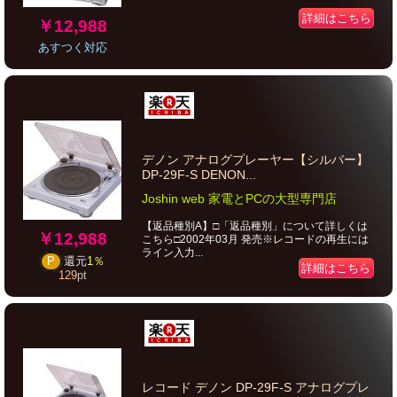
詳細はこちら
￥12,988
あすつく対応
デノン アナログプレーヤー【シルバー】
DP-29F-S DENON...
Joshin web 家電とPCの大型専門店
【返品種別A】□「返品種別」について詳しくは
￥12,988
こちら□2002年03月 発売※レコードの再生には
ライン入力...
P
還元
1％
詳細はこちら
129
pt
レコード デノン DP-29F-S アナログプレ