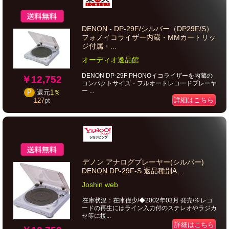
DENON - DP-29F/シルバー（DP29F/S）
フォノイコライザー内蔵・MMカートリッ
ジ付属・...
オーディオ逸品館
DENON DP-29F PHONOイコライザーを内蔵の
￥12,752
コンパクトサイズ・フルオートレコードプレーヤ
ー ...
P
還元
1％
詳細はこちら
127
pt
デノン アナログプレーヤー(シルバー)
DENON DP-29F-S 返品種別A...
Joshin web
在庫状況：在庫僅少/◆2002年03月 発売/※レコ
ードの再生にはライン入力付のステレオやラジカ
セ等に接...
詳細はこちら