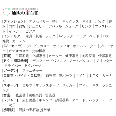
[ファッション]
アクセサリー
│
時計
│
ネックレス
│
ネイル
│
バッグ
│
香
水
│
財布
│
雑貨
│
ジュエリー
│
アパレル
│
シューズ
│
リング
│
ブレスレッ
ト
│
インナー
│
ピアス
[インテリア]
家具
│
収納
│
ラック
│
AVラック
│
チェア
│
ベッド
│
バス
│
雑貨
│
カーテン
[AV・カメラ]
テレビ
│
カメラ
│
オーディオ
│
ホームシアター
│
プレーヤ
ー
│
ビデオカメラ
│
光学機器
[家電]
生活家電
│
空調家電
│
ヒーター
│
健康家電
│
美容家電
│
情報家電
[ＰＣ・周辺機器]
デスクトップパソコン
│
ノートパソコン
│
プリンター
│
ドライバー
│
ＰＣパーツ
[ガーデン]
ファニチャー
[自動車・バイク・自転車]
自転車
│
車パーツ
│
タイヤ
│
ＥＴＣ
│
カーナ
ビ
[スポーツ]
ゴルフ
│
マリンスポーツ
│
サッカー
│
フィットネス
│
ランニ
ング
[音楽]
弦楽器
│
鍵盤楽器
│
管楽器
[レジャー]
旅行用品
│
キャンプ
│
調理器具
│
アウトドアバッグ
│
テーブ
ル・椅子
[携帯版]
通販の宝石箱 携帯版