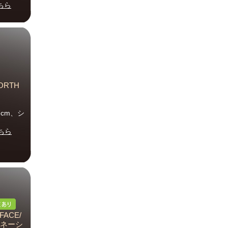
ちら
ORTH
7cm、シ
ちら
ACE/
ピレネーシ