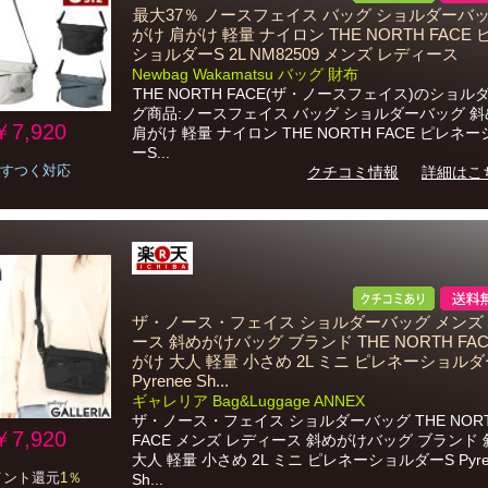
最大37％ ノースフェイス バッグ ショルダーバッ
がけ 肩がけ 軽量 ナイロン THE NORTH FACE
ショルダーS 2L NM82509 メンズ レディース
Newbag Wakamatsu バッグ 財布
THE NORTH FACE(ザ・ノースフェイス)のショル
グ商品:ノースフェイス バッグ ショルダーバッグ 
￥7,920
肩がけ 軽量 ナイロン THE NORTH FACE ピレネ
ーS...
すつく対応
クチコミ情報
詳細はこ
ザ・ノース・フェイス ショルダーバッグ メンズ
ース 斜めがけバッグ ブランド THE NORTH FAC
がけ 大人 軽量 小さめ 2L ミニ ピレネーショルダ
Pyrenee Sh...
ギャレリア Bag&Luggage ANNEX
ザ・ノース・フェイス ショルダーバッグ THE NOR
￥7,920
FACE メンズ レディース 斜めがけバッグ ブランド
大人 軽量 小さめ 2L ミニ ピレネーショルダーS Pyre
イント還元
1％
Sh...