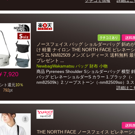
クチコミ情報
詳細はこ
ノースフェイス バッグ ショルダーバッグ 斜めが
け 軽量 ナイロン THE NORTH FACE ピレネー
ーS 2L NM82509 メンズ レディース 送料無料 
プレゼント ...
NewbagWakamatsu バッグ 財布 小物
商品 Pyrenees Shoulder Sショルダーバッグ 横型
￥7,920
バッグ ピレネーショルダーS カラー 1.ブラック（-
nm82509k）2.ソープストーン（-nm82509so）3.スレ
ント還元
10％
詳細はこ
792
pt
THE NORTH FACE ノースフェイス ピレネー