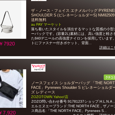
ザ・ノース・フェイス エナメルバッグ PYRENE
SHOULDER S (ピレネーショルダーS) NM82509 
送料無料
au PAY マーケット
落ち着いたスタイルを演出するマットな質感の小型
ーパックです。(容量2L)素材には、高い強度と軽さ
た840デニールの高強度ナイロンを採用しています
￥7920
トにファスナー付きポケット、背面...
詳細はこ
ノースフェイス ショルダーバッグ 「THE NORT
FACE」Pyrenees Shoulder S ピレネーショルダ
ズ レディース
ZOZOTOWN Yahoo!店
ZOZO問い合わせ番号:91781237ショップ:H.L.N.
エルエヌエーブランド:THE NORTH FACE，ザノ
ス商品名:「THE NORTH FACE」Pyrenees S...
￥7,920