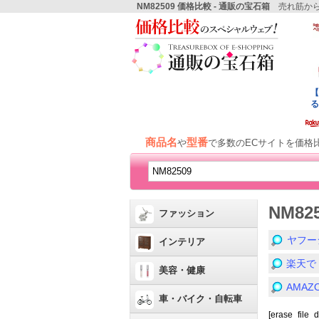
NM82509 価格比較 - 通販の宝石箱
売れ筋から
商品名
型番
や
で多数のECサイトを価格
NM8
ファッション
ヤフー
インテリア
楽天で
美容・健康
AMA
車・バイク・自転車
[erase_file_