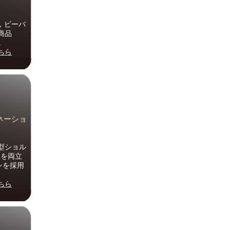
R，ビーバ
ス商品
.
ちら
レネーショ
型ショル
さを両立
ンを採用
ちら