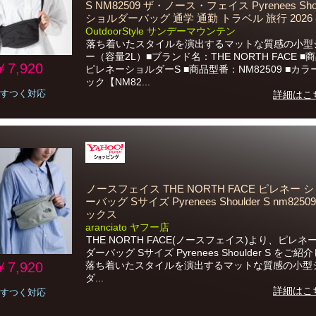
S NM82509 ザ・ノース・フェイス Pyrenees Shou
ショルダーバッグ 通学 通勤 トラベル 旅行 2026
OutdoorStyle サンデーマウンテン
落ち着いたスタイルを演出するマットな質感の小型
ー（容量2L）■ブランド名：THE NORTH FACE ■
￥7,920
ピレネーショルダーS ■商品型番：NM82509 ■カ
ック【NM82...
すつく対応
詳細はこ
ノースフェイス THE NORTH FACE ピレネー 
ーバッグ Sサイズ Pyrenees Shoulder S nm825
ックス
aranciato ヤフー店
THE NORTH FACE(ノースフェイス)より、ピレネ
ダーバッグ Sサイズ Pyrenees Shoulder S をご
￥7,920
落ち着いたスタイルを演出するマットな質感の小型
ダ...
詳細はこ
すつく対応