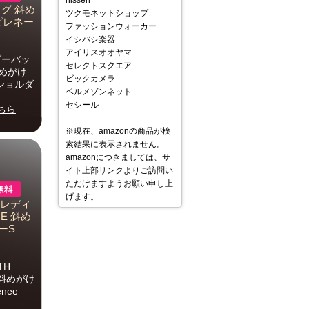
nissen
グ 斜め
ツクモネットショップ
 ピレネー
ファッションウォーカー
イシバシ楽器
アイリスオオヤマ
ダーバッ
セレクトスクエア
斜めがけ
ビックカメラ
ーショルダ
ベルメゾンネット
セシール
ちら
※現在、amazonの商品が検
索結果に表示されません。
amazonにつきましては、サ
イト上部リンクよりご訪問い
ただけますようお願い申し上
げます。
 レディ
E 斜め
ーS
TH
 斜めがけ
nee