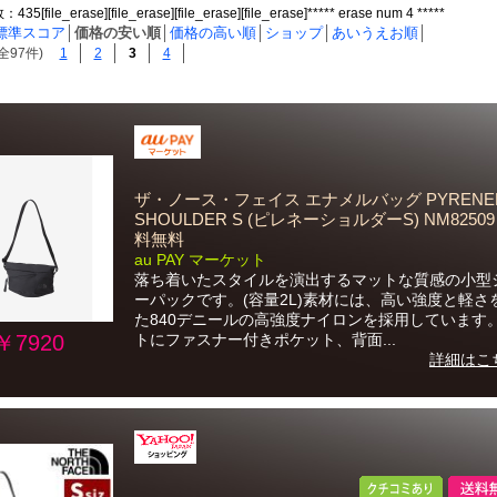
file_erase][file_erase][file_erase][file_erase]***** erase num 4 *****
標準スコア
│
価格の安い順
│
価格の高い順
│
ショップ
│
あいうえお順
│
全97件)
1
2
3
4
ザ・ノース・フェイス エナメルバッグ PYRENE
SHOULDER S (ピレネーショルダーS) NM82509 
料無料
au PAY マーケット
落ち着いたスタイルを演出するマットな質感の小型
ーパックです。(容量2L)素材には、高い強度と軽さ
た840デニールの高強度ナイロンを採用しています
￥7920
トにファスナー付きポケット、背面...
詳細はこ