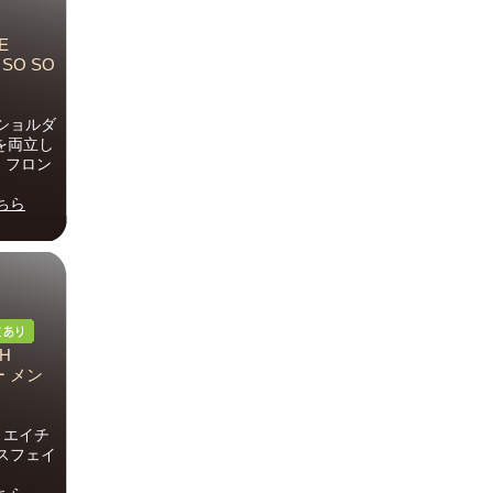
E
SO SO
ショルダ
を両立し
。フロン
ちら
H
ー メン
A，エイチ
ースフェイ