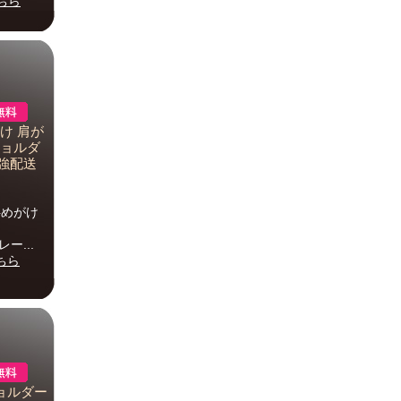
ちら
け 肩が
ショルダ
最強配送
 斜めがけ
ー...
ちら
ショルダー