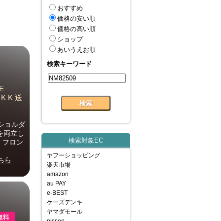
おすすめ
価格の安い順
価格の高い順
ショップ
あいうえお順
検索キーワード
E
K K 送
ショルダ
を両立し
検索対象EC
。フロン
ヤフーショッピング
ちら
楽天市場
amazon
au PAY
e-BEST
ケーズデンキ
ヤマダモール