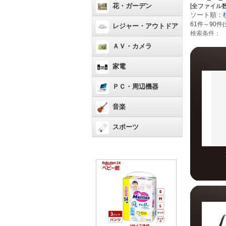
花・ガーデン
[全ファイル数：435[
ソート順：
61件～90件(
レジャー・アウトドア
検索条件：
ＡＶ・カメラ
家電
ＰＣ・周辺機器
音楽
スポーツ