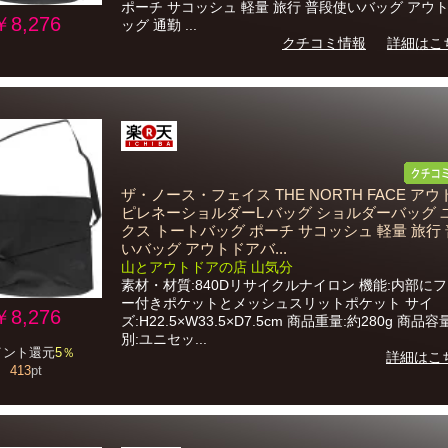
ポーチ サコッシュ 軽量 旅行 普段使いバッグ アウ
￥8,276
ッグ 通勤 ...
クチコミ情報
詳細はこ
ザ・ノース・フェイス THE NORTH FACE ア
ピレネーショルダーL バッグ ショルダーバッグ 
クス トートバッグ ポーチ サコッシュ 軽量 旅行
いバッグ アウトドアバ...
山とアウトドアの店 山気分
素材・材質:840Dリサイクルナイロン 機能:内部に
ー付きポケットとメッシュスリットポケット サイ
￥8,276
ズ:H22.5×W33.5×D7.5cm 商品重量:約280g 商品容量
別:ユニセッ...
イント還元
5％
詳細はこ
413
pt