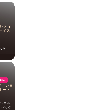
 レディ
フェイス
ちら
レネーショ
 トート
ーショル
トバッグ