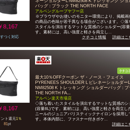
ネーショルダーL NM82508 K トレッキング シ
バッグ : ブラック THE NORTH FACE
アルペングループヤフー店
※ブラウザやお使いのモニター環境により、掲載画
の商品の色味が若干異なる場合がございます。◇落
￥8,167
スタイルを演出するマットな質感のショルダー(容量8
す。素材には、高い強度と軽さを両立し...
すつく対応
クチコミ情報
詳細はこ
最大10％OFFクーポン ザ・ノース・フェイス
PYRENEES SHOULDER L ピレネーショルダーL
NM82508 K トレッキング ショルダーバッグ : 
THE NORTH FA...
アルペン楽天市場店
◇落ち着いたスタイルを演出するマットな質感のシ
￥8,167
(容量8L)です。素材には、高い強度と軽さを両立した
ニールのジュニアバリスティックナイロンを採用し
イント還元
1％
す。本体内部に、ファスナー付きポケ...
81
pt
詳細はこ