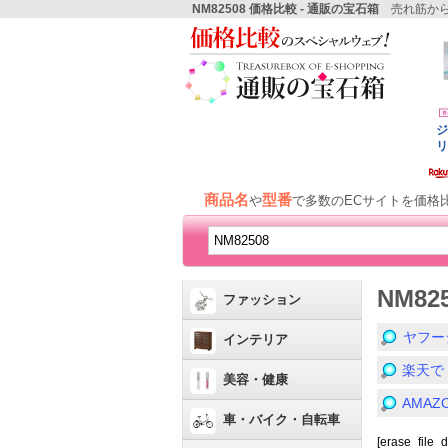
NM82508 価格比較 - 通販の宝石箱
売れ筋から
商品名
型番
や
で多数のECサイトを価格
NM8
ファッション
ヤフー
インテリア
楽天で
美容・健康
AMA
車・バイク・自転車
[erase_file_