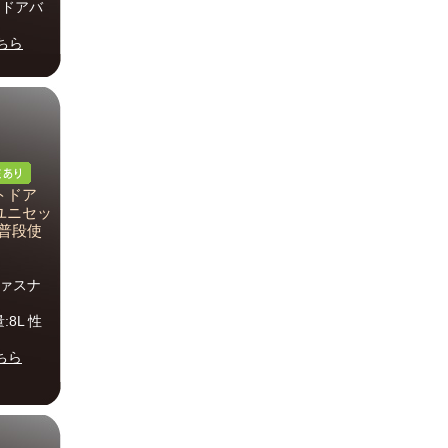
トドアバ
ちら
ウトドア
ユニセッ
 普段使
ファスナ
:8L 性
ちら