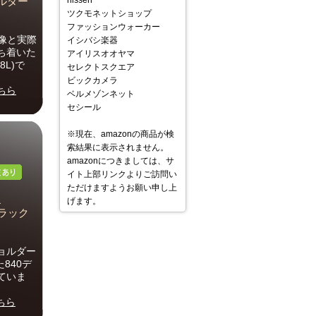
nissen
ョルダー
ツクモネットショップ
ファッションウォーカー
像と実際
イシバシ楽器
ち着いた
アイリスオオヤマ
L)で
セレクトスクエア
ビックカメラ
ちら
ベルメゾンネット
セシール
※現在、amazonの商品が検
索結果に表示されません。
amazonにつきましては、サ
イト上部リンクよりご訪問い
ただけますようお願い申し上
げます。
ブラック
ョルダー
840デ
ていま
ちら