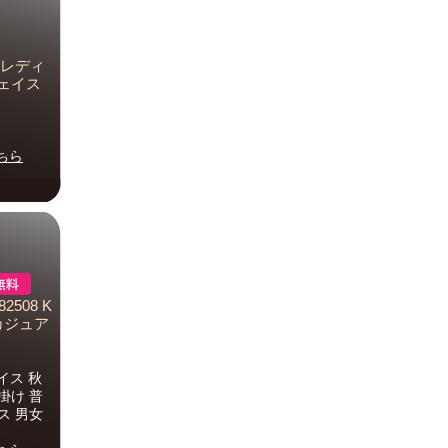
 レディ
フェイス
ちら
508 K
カジュア
イス 秋
掛け 普
ス 男女