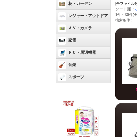
花・ガーデン
[全ファイル数：43
ソート順：
1件～30件(全
レジャー・アウトドア
検索条件：
ＡＶ・カメラ
家電
ＰＣ・周辺機器
音楽
スポーツ