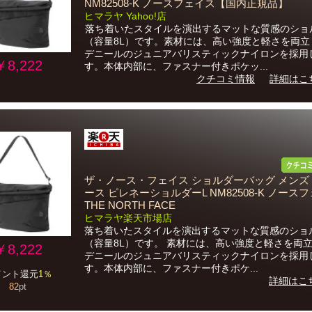
NM82508-K ノースフェイス【国内正規品】
ヒマラヤ Yahoo!店
落ち着いたスタイルを演出するマットな質感のショ
（容量8L）です。素材には、高い強度と軽さを両立し
デニールのジュニアバリスティックナイロンを採用
￥8,222
す。本体内部に、ファスナー付きポケッ...
クチコミ情報
詳細はこ
ザ・ノース・フェイス ショルダーバッグ メンズ
ース ピレネーショルダーL NM82508-K ノース
THE NORTH FACE
ヒマラヤ楽天市場店
落ち着いたスタイルを演出するマットな質感のショ
（容量8L）です。 素材には、高い強度と軽さを両立
￥8,222
デニールのジュニアバリスティックナイロンを採用
す。本体内部に、ファスナー付きポケ...
イント還元
1％
詳細はこ
82
pt