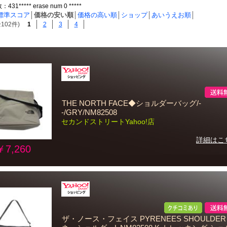
1***** erase num 0 *****
標準スコア
│
価格の安い順
│
価格の高い順
│
ショップ
│
あいうえお順
│
102件)
1
2
3
4
THE NORTH FACE◆ショルダーバッグ/-
-/GRY/NM82508
セカンドストリートYahoo!店
詳細はこ
￥7,260
ザ・ノース・フェイス PYRENEES SHOULDER 