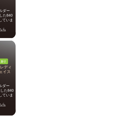
ルダー
た840
していま
ちら
 レディ
フェイス
ルダー
した840
していま
ちら