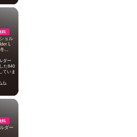
 ショル
er L
...
ルダー
た840
していま
ちら
ョルダー