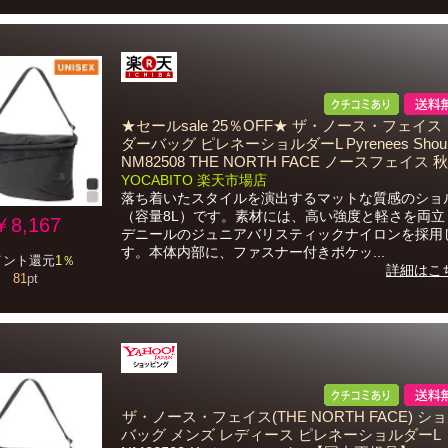
★セールsale 25％OFF★ ザ・ノース・フェイス
ダーバッグ ピレネーショルダーL Pyrenees Should
NM82508 THE NORTH FACE ノースフェイス 秋冬
YOCABITO 楽天市場店
落ち着いたスタイルを演出するマットな質感のショ
（容量8L）です。素材には、高い強度と軽さを両立し
￥8,167
デニールのジュニアバリスティックナイロンを採用
す。本体内部に、ファスナー付きポケッ...
イント還元
1％
詳細はこ
81
pt
ザ・ノース・フェイス(THE NORTH FACE) シ
バッグ メンズ レディース ピレネーショルダーL