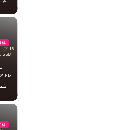
ちら
8コア 16
0 SSD
7
s)ストレ
ちら