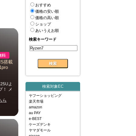
おすすめ
価格の安い順
価格の高い順
ショップ
あいうえお順
検索キーワード
5HS搭載
1pro
825Uよ
検索対象EC
プ！ メ
ヤフーショッピング
ちら
楽天市場
amazon
au PAY
e-BEST
ケーズデンキ
ヤマダモール