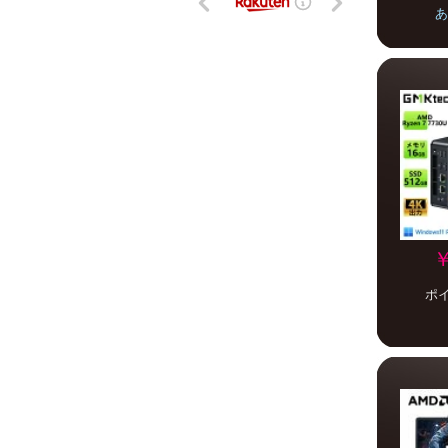
あ
￥
ポ