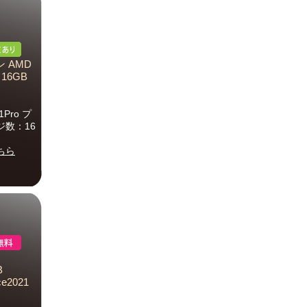
 AMD
リ16GB
1Pro プ
ッジ数：16
ちら
B
ce2021