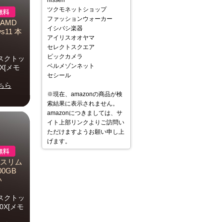
nissen
ツクモネットショップ
ファッションウォーカー
AMD
イシバシ楽器
ws11 本
アイリスオオヤマ
セレクトスクエア
ビックカメラ
スクトッ
ベルメゾンネット
0X[メモ
セシール
ちら
※現在、amazonの商品が検
索結果に表示されません。
amazonにつきましては、サ
イト上部リンクよりご訪問い
ただけますようお願い申し上
げます。
 スリム
00GB
い
スクトッ
00X[メモ
.