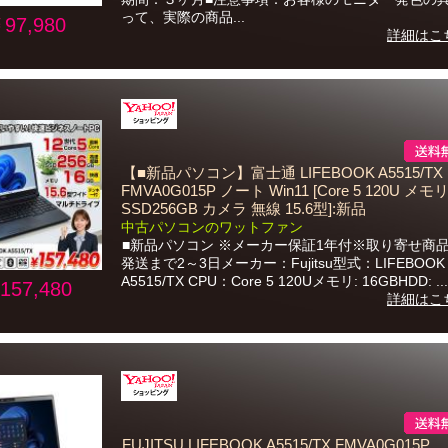
って、実際の商品...
97,980
詳細はこ
【■新品パソコン】富士通 LIFEBOOK A5515/TX
FMVA0G015P ノート Win11 [Core 5 120U メモ
SSD256GB カメラ 無線 15.6型]:新品
中古パソコンのワットファン
■新品パソコン ※メーカー保証1年付※取り寄せ商
発送まで2～3日メーカー：Fujitsu型式：LIFEBOOK
A5515/TX CPU：Core 5 120Uメモリ: 16GBHDD: ...
157,480
詳細はこ
FUJITSU LIFEBOOK A5515/TX FMVA0G015P