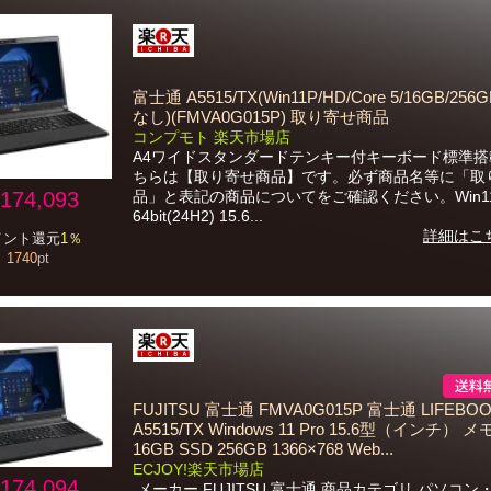
富士通 A5515/TX(Win11P/HD/Core 5/16GB/256GB
なし)(FMVA0G015P) 取り寄せ商品
コンプモト 楽天市場店
A4ワイドスタンダードテンキー付キーボード標準搭
ちらは【取り寄せ商品】です。必ず商品名等に「取
174,093
品」と表記の商品についてをご確認ください。Win11
64bit(24H2) 15.6...
詳細はこ
イント還元
1％
1740
pt
FUJITSU 富士通 FMVA0G015P 富士通 LIFEBO
A5515/TX Windows 11 Pro 15.6型（インチ） 
16GB SSD 256GB 1366×768 Web...
ECJOY!楽天市場店
174,094
メーカー FUJITSU 富士通 商品カテゴリ パソコン