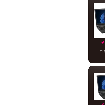
￥
ポ
￥