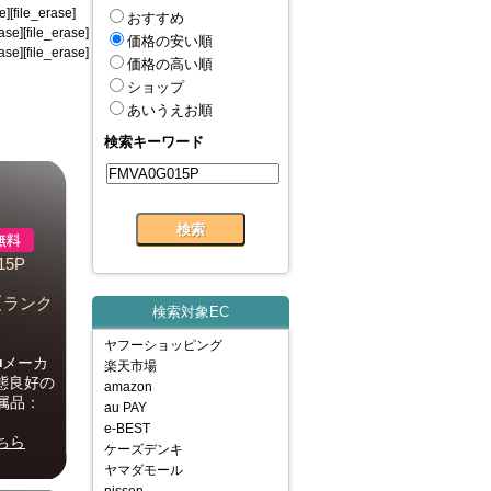
][file_erase]
おすすめ
rase][file_erase]
価格の安い順
rase][file_erase]
価格の高い順
ショップ
あいうえお順
検索キーワード
15P
月【ランク
検索対象EC
ヤフーショッピング
■メーカ
楽天市場
状態良好の
amazon
属品：
au PAY
e-BEST
ちら
ケーズデンキ
ヤマダモール