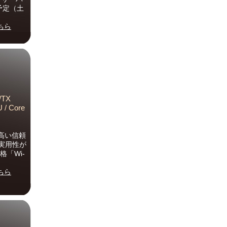
予定（土
ちら
/TX
 / Core
高い信頼
実用性が
格「Wi-
ちら