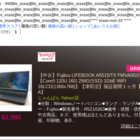
file_erase][file_erase][file_erase][file_erase][file_erase][file_erase][file_erase
ile_erase][file_erase][file_erase][file_erase][file_erase][file_erase][file_erase][file_e
ile_erase][file_erase][file_erase][file_erase][file_erase][file_erase][file_erase][file_e
file_erase][file_erase][file_erase][file_erase][file_erase]***** erase num 34 *****
標準スコア
│
価格の安い順
│
価格の高い順
│
ショップ
│
あいうえお順
│
15件)
1
【中古】Fujitsu LIFEBOOK A5515/TX FMVA0G0
【Core5 120U 16G 256G(SSD) 1GbE WiFi
16LCD(1366x768)】【津田沼】保証期間１ヶ
A】
じゃんぱら Yahoo!店
■分類：Windowsノートパソコン■ランク：ランクA
ー：Fujitsu■製造番号：R5Z10263■備考：状態：
中古商品。キズ、使用感はほとんどありません。付
82,980
箱、印刷物、各D...
詳細はこ