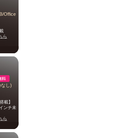
/Office
載
ちら
ceなし)
準搭載】
7インチ未
ちら