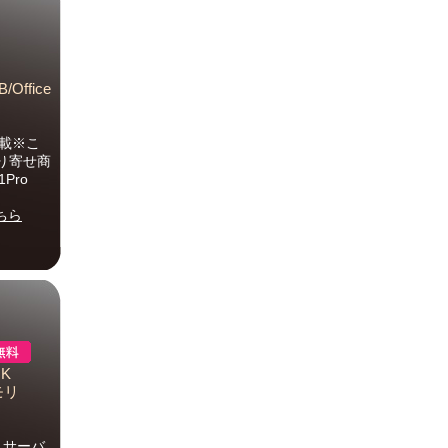
/Office
載※こ
り寄せ商
Pro
ちら
OK
メモリ
・サーバ