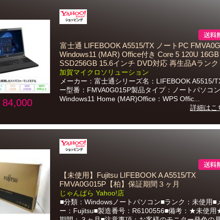
富士通 LIFEBOOK A5515/TX ノートPC FMVA0G
Windows11 (MAR) Office付き Core 5 120U 16GB
SSD256GB 15.6インチ DVD対応 再生品Aランク
加賀マイクロソリューション
メーカー：富士通シリーズ名：LIFEBOOK A5515/
ー型番：FMVA0G015P製品タイプ：ノートパソコン
Windows11 Home (MAR)Office：WPS Offic...
84,000
詳細はこ
【未使用】Fujitsu LIFEBOOK A A5515/TX
FMVA0G015P【柏】保証期間３ヶ月
じゃんぱら Yahoo!店
■分類：Windowsノートパソコン■ランク：未使用■
ー：Fujitsu■製造番号：R6100556■備考：★未使
期間：３ヶ月■注意事項：お客様のモニター発色の