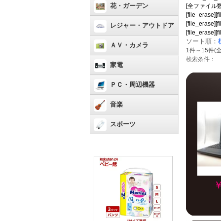
花・ガーデン
[全ファイル数：990[
[file_erase][f
[file_erase][f
レジャー・アウトドア
[file_erase][
ソート順：
ＡＶ・カメラ
1件～15件(全
検索条件：
家電
ＰＣ・周辺機器
音楽
スポーツ
￥