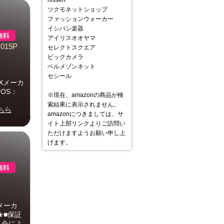
nissen
ツクモネットショップ
ファッションウォーカー
イシバシ楽器
アイリスオオヤマ
015P
セレクトスクエア
ビックカメラ
ベルメゾンネット
セシール
TXメーカ
OS：
※現在、amazonの商品が検
索結果に表示されません。
ちら
amazonにつきましては、サ
イト上部リンクよりご訪問い
ただけますようお願い申し上
げます。
メーカ
用★■保証
具合によ