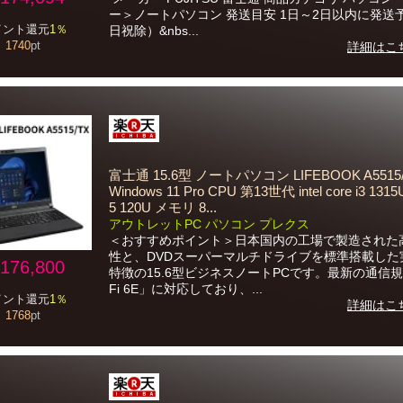
ー＞ノートパソコン 発送目安 1日～2日以内に発送
イント還元
1％
日祝除）&nbs...
1740
pt
詳細はこ
富士通 15.6型 ノートパソコン LIFEBOOK A5515
Windows 11 Pro CPU 第13世代 intel core i3 1315U
5 120U メモリ 8...
アウトレットPC パソコン プレクス
＜おすすめポイント＞日本国内の工場で製造された
性と、DVDスーパーマルチドライブを標準搭載した
176,800
特徴の15.6型ビジネスノートPCです。最新の通信規
Fi 6E」に対応しており、...
イント還元
1％
詳細はこ
1768
pt