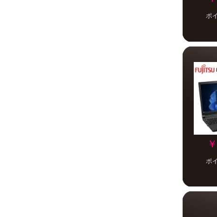
ポ
￥
ポ