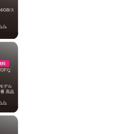
256GB/ス
ちら
4/OFな
最新モデル
番 高品
ちら