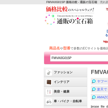
FMVA0G015P 価格比較 - 通販の宝石箱
売れ筋
商品名
型番
や
で多数のECサイトを価格
FMV
ファッション
ヤフー
インテリア
楽天で
美容・健康
AMA
車・バイク・自転車
[erase_file_d