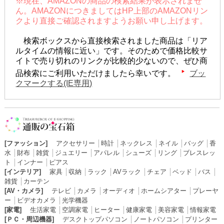
※現在、AMAZONの商品の検索結果が表示されませ
ん。AMAZONにつきましてはHP上部のAMAZONリン
クより直接ご確認されますようお願い申し上げます。
検索ボックスから直接検索されました商品は「リア
ルタイムの情報に近い」です。そのためで価格比較サ
イトで売り切れのリンクが比較的少ないので、ぜひ商
品検索にご利用いただけましたら幸いです。
ブッ
クマークする(IE専用)
[ファッション]
アクセサリー
│
時計
│
ネックレス
│
ネイル
│
バッグ
│
香
水
│
財布
│
雑貨
│
ジュエリー
│
アパレル
│
シューズ
│
リング
│
ブレスレッ
ト
│
インナー
│
ピアス
[インテリア]
家具
│
収納
│
ラック
│
AVラック
│
チェア
│
ベッド
│
バス
│
雑貨
│
カーテン
[AV・カメラ]
テレビ
│
カメラ
│
オーディオ
│
ホームシアター
│
プレーヤ
ー
│
ビデオカメラ
│
光学機器
[家電]
生活家電
│
空調家電
│
ヒーター
│
健康家電
│
美容家電
│
情報家電
[ＰＣ・周辺機器]
デスクトップパソコン
│
ノートパソコン
│
プリンター