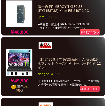
富士通 PRIMERGY TX150 S8
(PYT158T3S) Xeon E5-2407 2.2G...
アクアライト
■商品名 富士通 PRIMERGY TX150 S8
(PYT158T3S)■状態/区分: 中古サーバ...
￥46,800
詳細はこちら
【限定 50%オフ 5点部品付】 Android15
タブレット ケース付き キーボード付き 12
イン...
doogee ストア
￥49,900
【DOOGEE T36 Android 15タブレット ? 高性能
と携帯性の完璧な融合】 ■最新のAnd...
P
還元
1％
詳細はこちら
499
pt