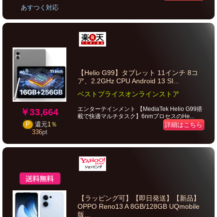
あすつく対応
【Helio G99】タブレット 11インチ 8コ
ア、2.2GHz CPU Android 13 SI...
ベストプライスオンラインストア
エンターテインメント 【MediaTek Helio G99搭
￥33,664
載で快適マルチタスク】6nmプロセスのHe...
P
還元
1％
詳細はこちら
336
pt
【ラッピング可】【即日発送】【新品】
OPPO Reno13 A 8GB/128GB UQmobile
版...