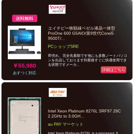
エイチピー狭額縁ベゼル液晶一体型
ProOne 600 G5AIO/第9世代Corei5
9500T/...
PCショップSRE
即売れ、完全先着順です他にも多数ノートパソコ
ンを出品しております到着後すぐに快適使用でき
￥55,980
る状態ですメーカ...
詳細はこちら
あすつく対応
Intel Xeon Platinum 8276L SRF97 28C
2.2GHz to 3.0GH...
au PAY マーケット
Intel Xeon Platinum 8276L is a processor. It