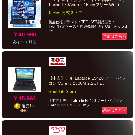
TeclastT70Android15simフリー Wi-Fi...
Teclast公式ストア
製品仕様ブランド：TECLAST製品型番：
T70（限定ケースと周辺機器付き）OS：Android
15C...
￥40,980
詳細はこちら
あすつく対応
【中古】デル Latitude E5420 ノートパソ
コン Core i3 2330M 2.2GHz ...
GoodLifeStore
￥45,661
【中古】デル Latitude E5420 ノートパソコン
Core i3 2330M 2.2GHz メ...
P
還元
1％
詳細はこちら
456
pt