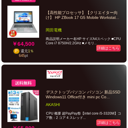
【高性能プロセッサ】【クリエイター向
け】 HP ZBook 17 G5 Mobile Workstat...
岡田電機
商品説明メーカー名HP サイズA4スペック ■CPU
￥64,500
Core i7 8750H/2.2GHz ■メモリ...
詳細はこちら
P
還元
1％
645
pt
デスクトップパソコン パソコン 新品SSD
Windows11 Office付き mini pc Co...
AKASHI
CPU 概要 超PayPay祭【intel core i5-3320M】コ
ア数：2 コア 4 スレッド...
詳細はこちら