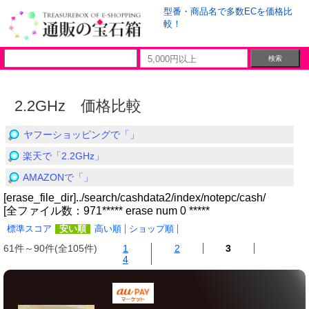
型番・商品名で多数ECを価格比
較！
2.2GHz 価格比較
ヤフーショッピングで「」
楽天で「2.2GHz」
AMAZONで「」
[erase_file_dir]../search/cashdata2/index/notepc/cash/
[全ファイル数：971***** erase num 0 *****
標準スコア
安い順
高い順
ショップ順
61件～90件(全105件)
1
2
3
4