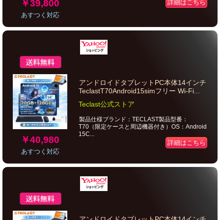
￥39,800
詳細はこちら
あすつく対応
アンドロイドタブレットPC本体14インチ
TeclastT70Android15simフリー Wi-Fi...
Teclast公式ストア
製品仕様ブランド：TECLAST製品型番：
T70（限定ケースと周辺機器付き）OS：Android
15C...
￥40,980
詳細はこちら
あすつく対応
アンドロイドタブレットPC本体14インチ