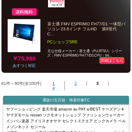
富士通 FMV ESPRIMO FH77/D1 一体型パ
ソコン 23.8インチ フルHD 第8世代
C...
PCショップSRE
主な仕様メーカー：富士通（FUJITSU）シリー
ズ：FMV ESPRIMO FH77/D1CPU：Int...
￥75,980
詳細はこちら
あすつく対応
61件～90件(全105件)
1
2
3
4
通販の宝石箱 検索対象EC
ヤフーショッピング 楽天市場 amazon au PAY e-BEST ケーズデンキ
ヤマダモール nissen ツクモネットショップ ファッションウォーカー
イシバシ楽器 アイリスオオヤマ セレクトスクエア ビックカメラ ベル
メゾンネット セシール