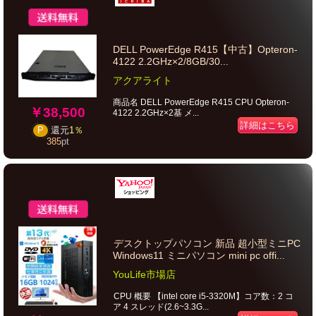
DELL PowerEdge R415【中古】Opteron-
4122 2.2GHz×2/8GB/30...
アクアライト
商品名 DELL PowerEdge R415 CPU Opteron-
￥38,500
4122 2.2GHz×2基 メ...
詳細はこちら
P
還元
1％
385
pt
デスクトップパソコン 新品 超小型ミニPC
Windows11 ミニパソコン mini pc offi...
YouLife市場店
CPU 概要 【intel core i5-3320M】コア数：2 コ
ア 4 スレッド(2.6~3.3G...