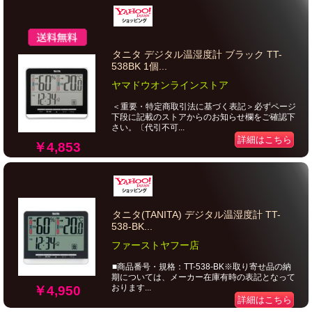
タニタ デジタル温湿度計 ブラック TT-
538BK 1個...
ヤマドウオンラインストア
＜重要・特定商取引法に基づく表記＞必ずページ
下段に記載のストアからのお知らせ欄をご確認下
さい。〔代引不可...
詳細はこちら
￥4,853
タニタ(TANITA) デジタル温湿度計 TT-
538-BK...
ファーストヤフー店
■商品番号・規格：TT-538-BK※取り寄せ品の納
期については、メーカー在庫有時の表記となって
おります...
￥4,950
詳細はこちら