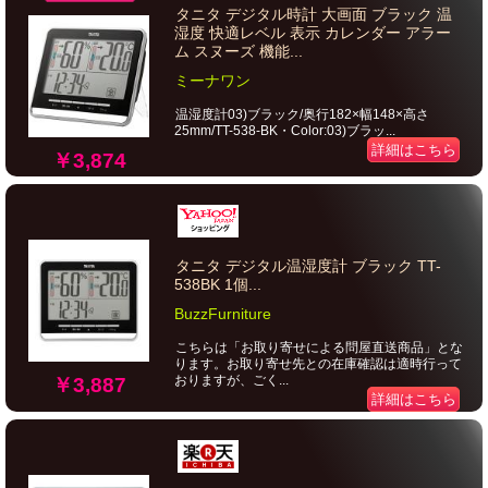
タニタ デジタル時計 大画面 ブラック 温
湿度 快適レベル 表示 カレンダー アラー
ム スヌーズ 機能...
ミーナワン
温湿度計03)ブラック/奥行182×幅148×高さ
25mm/TT-538-BK・Color:03)ブラッ...
詳細はこちら
￥3,874
タニタ デジタル温湿度計 ブラック TT-
538BK 1個...
BuzzFurniture
こちらは「お取り寄せによる問屋直送商品」とな
ります。お取り寄せ先との在庫確認は適時行って
おりますが、ごく...
￥3,887
詳細はこちら