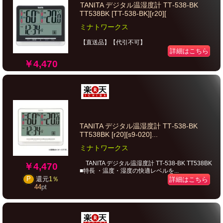
TANITA デジタル温湿度計 TT‐538‐BK
TT538BK [TT-538-BK][r20][
ミナトワークス
【直送品】【代引不可】
詳細はこちら
￥4,470
TANITA デジタル温湿度計 TT‐538‐BK
TT538BK [r20][s9-020]...
ミナトワークス
TANITA デジタル温湿度計 TT‐538‐BK TT538BK
￥4,470
■特長 ・温度・湿度の快適レベルを...
P
還元
1％
詳細はこちら
44
pt