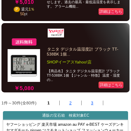
￥5,010
せします。過去の最高・最低温湿度を表示しま
す。 アラーム機能...
P
還元
1％
詳細はこちら
50
pt
タニタ デジタル温湿度計 ブラック TT-
538BK 1個...
SHOPイーアスYahoo!店
【商品名】 タニタ デジタル温湿度計 ブラック
TT-538BK 1個 【ジャンル・特徴】 温度・湿度
の...
詳細はこちら
￥5,080
1件～30件(全80件)
1
2
3
通販の宝石箱 検索対象EC
ヤフーショッピング 楽天市場 amazon au PAY e-BEST ケーズデンキ
ヤマダモール nissen ツクモネットショップ ファッションウォーカー