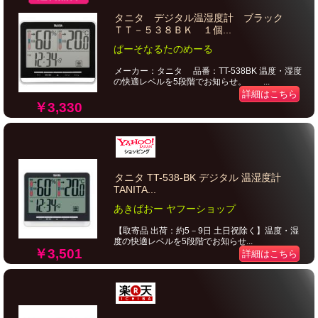
タニタ デジタル温湿度計 ブラック
ＴＴ－５３８ＢＫ １個...
ぱーそなるたのめーる
メーカー：タニタ 品番：TT-538BK 温度・湿度
の快適レベルを5段階でお知らせ。 ...
詳細はこちら
￥3,330
タニタ TT-538-BK デジタル 温湿度計
TANITA...
あきばおー ヤフーショップ
【取寄品 出荷：約5－9日 土日祝除く】温度・湿
度の快適レベルを5段階でお知らせ...
￥3,501
詳細はこちら