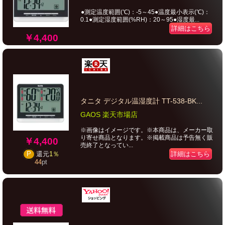
●測定温度範囲(℃)：-5～45●温度最小表示(℃)：
0.1●測定湿度範囲(%RH)：20～95●湿度最...
詳細はこちら
￥4,400
タニタ デジタル温湿度計 TT-538-BK...
GAOS 楽天市場店
※画像はイメージです。※本商品は、メーカー取
り寄せ商品となります。※掲載商品は予告無く販
￥4,400
売終了となってい...
詳細はこちら
P
還元
1％
44
pt