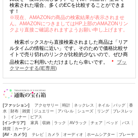
検索された場合、多くのECを比較することができま
す！
※現在、AMAZONの商品の検索結果が表示されませ
ん。AMAZONにつきましてはHP上部のAMAZONリン
クより直接ご確認されますようお願い申し上げます。
検索ボックスから直接検索されました商品は「リア
ルタイムの情報に近い」です。そのためで価格比較サ
イトで売り切れのリンクが比較的少ないので、ぜひ商
品検索にご利用いただけましたら幸いです。
ブッ
クマークする(IE専用)
[ファッション]
アクセサリー
│
時計
│
ネックレス
│
ネイル
│
バッグ
│
香
水
│
財布
│
雑貨
│
ジュエリー
│
アパレル
│
シューズ
│
リング
│
ブレスレッ
ト
│
インナー
│
ピアス
[インテリア]
家具
│
収納
│
ラック
│
AVラック
│
チェア
│
ベッド
│
バス
│
雑貨
│
カーテン
[AV・カメラ]
テレビ
│
カメラ
│
オーディオ
│
ホームシアター
│
プレーヤ