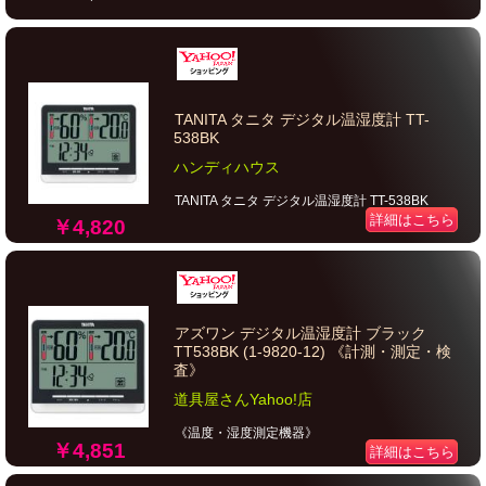
TANITA タニタ デジタル温湿度計 TT-
538BK
ハンディハウス
TANITA タニタ デジタル温湿度計 TT-538BK
詳細はこちら
￥4,820
アズワン デジタル温湿度計 ブラック
TT538BK (1-9820-12) 《計測・測定・検
査》
道具屋さんYahoo!店
《温度・湿度測定機器》
￥4,851
詳細はこちら