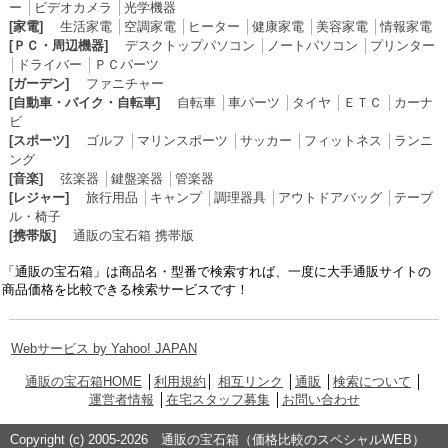
ー
│
ビデオカメラ
│
光学機器
[家電]
生活家電
│
空調家電
│
ヒーター
│
健康家電
│
美容家電
│
情報家電
[ＰＣ・周辺機器]
デスクトップパソコン
│
ノートパソコン
│
プリンター
│
ドライバー
│
ＰＣパーツ
[ガーデン]
ファニチャー
[自動車・バイク・自転車]
自転車
│
車パーツ
│
タイヤ
│
ＥＴＣ
│
カーナ
ビ
[スポーツ]
ゴルフ
│
マリンスポーツ
│
サッカー
│
フィットネス
│
ランニ
ング
[音楽]
弦楽器
│
鍵盤楽器
│
管楽器
[レジャー]
旅行用品
│
キャンプ
│
調理器具
│
アウトドアバッグ
│
テーブ
ル・椅子
[携帯版]
通販の宝石箱 携帯版
「通販の宝石箱」は商品名・型番で検索すれば、一度に大手通販サイトの
商品価格を比較できる検索サービスです！
Webサービス by Yahoo! JAPAN
通販の宝石箱HOME
│
利用規約
│
相互リンク
│
通販
│
検索について
│
運営者情報
│
在宅スタッフ募集
│
お問い合わせ
Copyright (c) 2005-2026 通販の宝石箱（価格比較のスペシャルWEB）