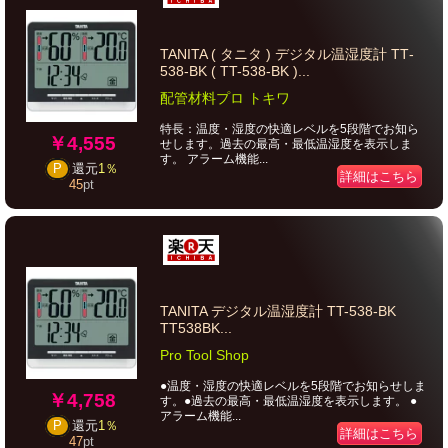
TANITA ( タニタ ) デジタル温湿度計 TT‐
538‐BK ( TT-538-BK )...
配管材料プロ トキワ
特長：温度・湿度の快適レベルを5段階でお知ら
￥4,555
せします。過去の最高・最低温湿度を表示しま
す。 アラーム機能...
P
還元
1％
詳細はこちら
45
pt
TANITA デジタル温湿度計 TT-538-BK
TT538BK...
Pro Tool Shop
●温度・湿度の快適レベルを5段階でお知らせしま
￥4,758
す。●過去の最高・最低温湿度を表示します。 ●
アラーム機能...
P
還元
1％
詳細はこちら
47
pt