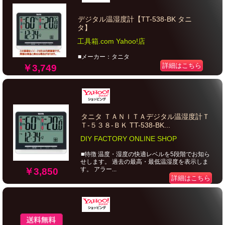
デジタル温湿度計【TT-538-BK タニ
タ】
工具箱.com Yahoo!店
■メーカー：タニタ
詳細はこちら
￥3,749
タニタ ＴＡＮＩＴＡデジタル温湿度計Ｔ
Ｔ‐５３８‐ＢＫ TT-538-BK...
DIY FACTORY ONLINE SHOP
■特徴 温度・湿度の快適レベルを5段階でお知ら
せします。 過去の最高・最低温湿度を表示しま
す。 アラー...
￥3,850
詳細はこちら