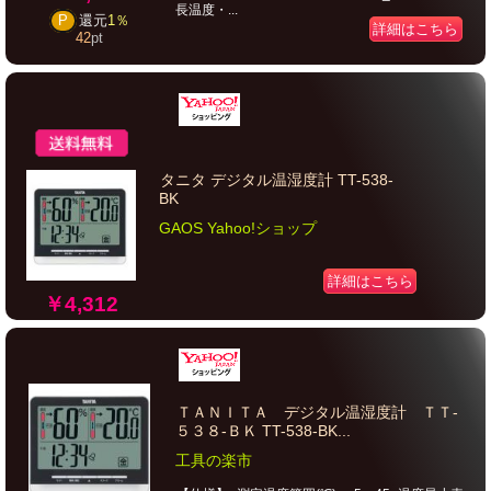
長温度・...
P
還元
1％
詳細はこちら
42
pt
タニタ デジタル温湿度計 TT-538-
BK
GAOS Yahoo!ショップ
詳細はこちら
￥4,312
ＴＡＮＩＴＡ デジタル温湿度計 ＴＴ‐
５３８‐ＢＫ TT-538-BK...
工具の楽市