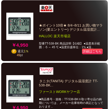
★ポイント10倍★ 8/4~8/11 お買い物マラ
ソン(要エントリー) デジタル温湿度計...
HALLOC 楽天市場店
型番TT-538-BK 商品説明【仕様】 ●温度表示範
￥4,950
囲：-5 ～ 45 ℃ ●温度目盛単位：1% ●湿...
P
還元
1％
詳細はこちら
49
pt
タニタ(TANITA) デジタル温湿度計 TT-
538-BK...
ファーストWORKヤフー店
■商品番号・規格：TT-538-BK※取り寄せ品の納
期については、メーカー在庫有時の表記となって
おります...
￥4,950