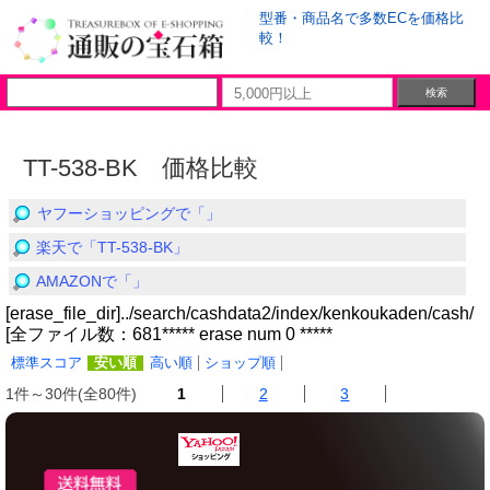
型番・商品名で多数ECを価格比
較！
TT-538-BK 価格比較
ヤフーショッピングで「」
楽天で「TT-538-BK」
AMAZONで「」
[erase_file_dir]../search/cashdata2/index/kenkoukaden/cash/
[全ファイル数：681***** erase num 0 *****
標準スコア
安い順
高い順
ショップ順
1件～30件(全80件)
1
2
3