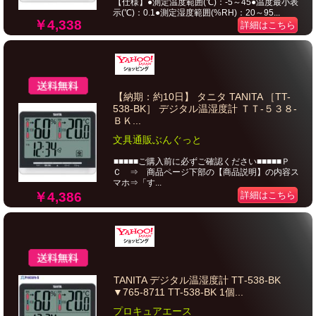
【仕様】●測定温度範囲(℃)：-5～45●温度最小表
示(℃)：0.1●測定湿度範囲(%RH)：20～95...
￥4,338
詳細はこちら
【納期：約10日】 タニタ TANITA ［TT-
538-BK］ デジタル温湿度計 ＴＴ‐５３８‐
ＢＫ...
文具通販ぶんぐっと
■■■■■ご購入前に必ずご確認ください■■■■■Ｐ
Ｃ ⇒ 商品ページ下部の【商品説明】の内容ス
マホ⇒「す...
￥4,386
詳細はこちら
TANITA デジタル温湿度計 TT‐538‐BK
▼765-8711 TT-538-BK 1個...
プロキュアエース