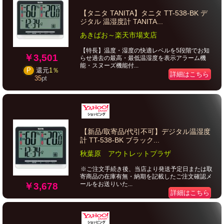
【タニタ TANITA】タニタ TT-538-BK デ
ジタル 温湿度計 TANITA...
あきばお～楽天市場支店
【特長】温度・湿度の快適レベルを5段階でお知
￥3,501
らせ過去の最高・最低温湿度を表示アラーム機
能・スヌーズ機能付...
P
還元
1％
詳細はこちら
35
pt
【新品/取寄品/代引不可】デジタル温湿度
計 TT-538-BK ブラック...
秋葉原 アウトレットプラザ
※ご注文手続き後、当店より発送予定日または取
寄商品の在庫有無・納期を記載したご注文確認メ
ールをお送りいた...
￥3,678
詳細はこちら