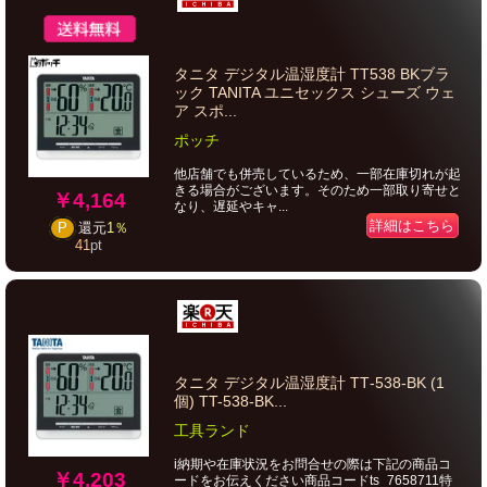
タニタ デジタル温湿度計 TT538 BKブラ
ック TANITA ユニセックス シューズ ウェ
ア スポ...
ポッチ
他店舗でも併売しているため、一部在庫切れが起
きる場合がございます。そのため一部取り寄せと
￥4,164
なり、遅延やキャ...
詳細はこちら
P
還元
1％
41
pt
タニタ デジタル温湿度計 TT‐538‐BK (1
個) TT-538-BK...
工具ランド
i納期や在庫状況をお問合せの際は下記の商品コ
￥4,203
ードをお伝えください商品コードts_7658711特