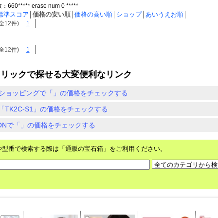
0***** erase num 0 *****
標準スコア
│
価格の安い順
│
価格の高い順
│
ショップ
│
あいうえお順
│
全12件)
1
全12件)
1
クリックで探せる大変便利なリンク
ショッピングで「」の価格をチェックする
「TK2C-S1」の価格をチェックする
ZONで「」の価格をチェックする
や型番で検索する際は「通販の宝石箱」をご利用ください。