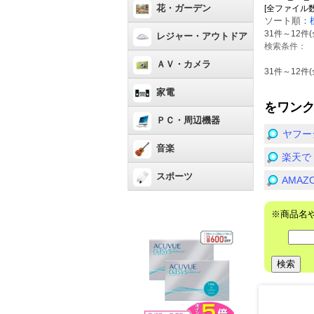
花・ガーデン
[全ファイル数：66
ソート順：
31件～12件(
レジャー・アウトドア
検索条件：
ＡＶ・カメラ
31件～12件(
家電
をワン
ＰＣ・周辺機器
ヤフー
音楽
楽天で
スポーツ
AMA
※商品名