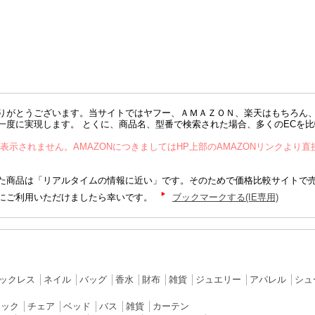
りがとうございます。当サイトではヤフー、ＡＭＡＺＯＮ、楽天はもちろん
一度に実現します。 とくに、商品名、型番で検索された場合、多くのECを
が表示されません。AMAZONにつきましてはHP上部のAMAZONリンクより
商品は「リアルタイムの情報に近い」です。そのためで価格比較サイトで
にご利用いただけましたら幸いです。
ブックマークする(IE専用)
ックレス
│
ネイル
│
バッグ
│
香水
│
財布
│
雑貨
│
ジュエリー
│
アパレル
│
シュ
ラック
│
チェア
│
ベッド
│
バス
│
雑貨
│
カーテン