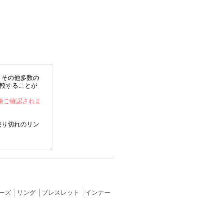
、その他多数の
比較することが
直接ご確認されま
売り切れのリン
ーズ
│
リング
│
ブレスレット
│
インナー