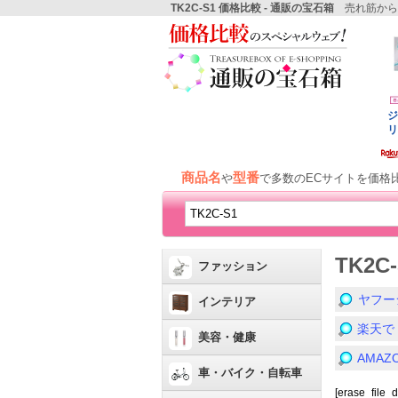
TK2C-S1 価格比較 - 通販の宝石箱
売れ筋から
商品名
型番
や
で多数のECサイトを価格
TK2
ファッション
ヤフー
インテリア
楽天で
美容・健康
AMA
車・バイク・自転車
[erase_file_