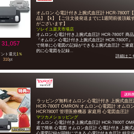
オムロン 心電計付き上腕式血圧計 HCR-7800T
品】【k】【ご注文後発送までに1週間前後頂戴
がございます】
ソレイユ楽天市場店
オムロン 心電計付き上腕式血圧計 HCR-7800T 商
『オムロン 心電計付き上腕式血圧計 HCR-7800T』
31,057
で簡単に心電図の記録ができる上腕式血圧計 ご家
的に心電図を記録...
イント還元
1％
詳細はこ
310
pt
ラッピング無料オムロン 心電計付き 上腕式血圧
HCR-7800T OMRON オムロン心電図計 オム
HCR7800T 管理医療機器 家庭用 心電図血圧計
マツカメショッピング
オムロン 心電計付き上腕式血圧計 HCR-7800T OM
庭で簡単 心電図 オムロン血圧計 心電計付き 上腕
心電図記録が同時にできる 心電計付き血圧計 特定