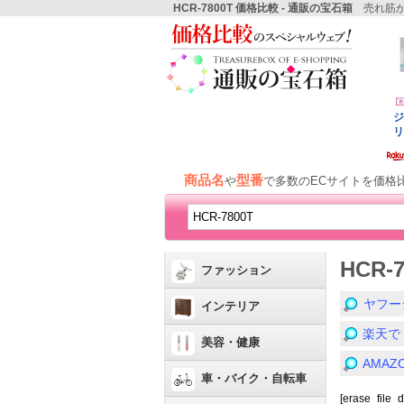
HCR-7800T 価格比較 - 通販の宝石箱
売れ筋か
商品名
型番
や
で多数のECサイトを価格
HCR-
ファッション
ヤフー
インテリア
楽天で
美容・健康
AMA
車・バイク・自転車
[erase_file_