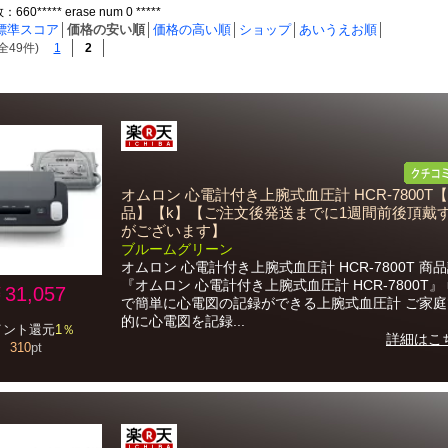
0***** erase num 0 *****
標準スコア
│
価格の安い順
│
価格の高い順
│
ショップ
│
あいうえお順
│
全49件)
1
2
オムロン 心電計付き上腕式血圧計 HCR-7800T
品】【k】【ご注文後発送までに1週間前後頂戴
がございます】
ブルームグリーン
オムロン 心電計付き上腕式血圧計 HCR-7800T 商
『オムロン 心電計付き上腕式血圧計 HCR-7800T』
31,057
で簡単に心電図の記録ができる上腕式血圧計 ご家
的に心電図を記録...
イント還元
1％
詳細はこ
310
pt