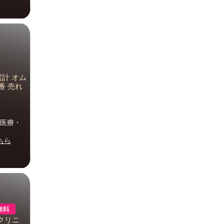
電計 オム
番 売れ
｜医療・
ちら
 クリニ