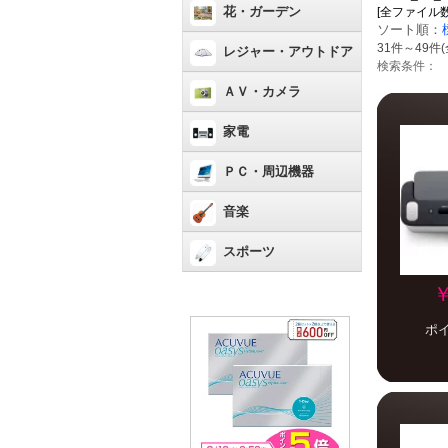
花・ガーデン
[全ファイル数：66
ソート順：
31件～49件(
レジャー・アウトドア
検索条件：
ＡＶ・カメラ
家電
ＰＣ・周辺機器
音楽
スポーツ
￥
ポ