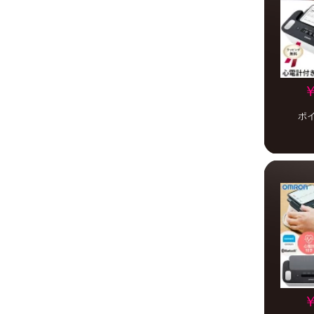
￥
ポ
￥