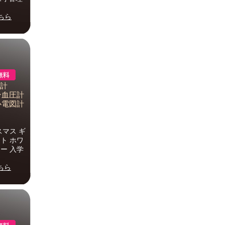
ちら
圧計
ロン血圧計
心電図計
スマス ギ
ト ホワ
ー 入学
ちら