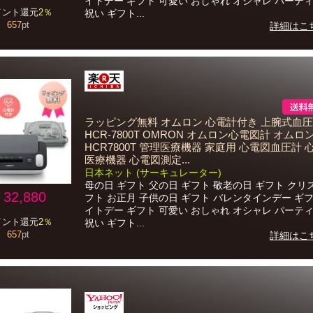
イトデー ギフト 可愛い おしゃれ オシャレ パーティ
イント還元
2％
祝い ギフト...
657
pt
詳細はこ
ラッピング無料 オムロン 心電計付き 上腕式血
HCR-7800T OMRON オムロン心電図計 オム
HCR7800T 管理医療機器 家庭用 心電図血圧計 
医療機器 心電図測定...
日本ネット (サーキュレーター)
母の日 ギフト 父の日 ギフト 敬老の日 ギフト クリ
32,880
フト お正月 子供の日 ギフト バレンタインデー ギフ
イトデー ギフト 可愛い おしゃれ オシャレ パーティ
イント還元
2％
祝い ギフト...
657
pt
詳細はこ