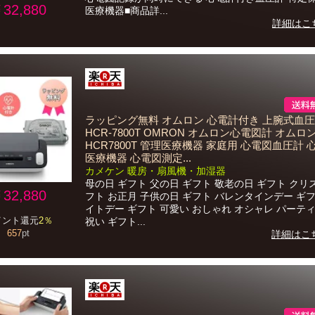
32,880
医療機器■商品詳...
詳細はこ
ラッピング無料 オムロン 心電計付き 上腕式血
HCR-7800T OMRON オムロン心電図計 オム
HCR7800T 管理医療機器 家庭用 心電図血圧計 
医療機器 心電図測定...
カメケン 暖房・扇風機・加湿器
母の日 ギフト 父の日 ギフト 敬老の日 ギフト クリ
32,880
フト お正月 子供の日 ギフト バレンタインデー ギフ
イトデー ギフト 可愛い おしゃれ オシャレ パーティ
イント還元
2％
祝い ギフト...
657
pt
詳細はこ