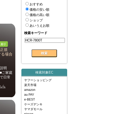
おすすめ
価格の安い順
価格の高い順
ショップ
あいうえお順
検索キーワード
【正規
する場合
品説明
 ■ご家庭
検索対象EC
庭で日常
ヤフーショッピング
楽天市場
ちら
amazon
au PAY
e-BEST
ケーズデンキ
ヤマダモール