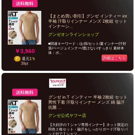
【まとめ買い割引】グンゼ インティー int
半袖 汗取りインナー メンズ 2枚組 セット
インナーシ...
グンゼオンラインショップ
■関連キーワード：/お得/セット/夏インナー/汗対
策/ベージュインナー/透けない/すっきり 素材本
￥3,960
体：ポ...
詳細はこちら
P
還元
1％
39
pt
グンゼ in.T インティー 半袖 2枚組 セット
男性下着 汗取りインナー メンズ 綿 脇汗
抗菌 ...
グンゼ公式ヤフー店
【大好評のＴシャツ専用インナー】ネット限定の
同色２枚セット・脇汗をしっかりガード汗取りパ
ッド付でＴシャツ...