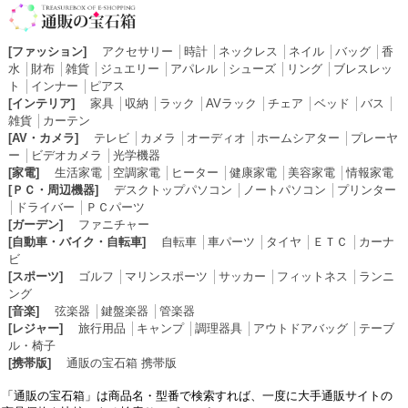
[ファッション]
アクセサリー
│
時計
│
ネックレス
│
ネイル
│
バッグ
│
香
水
│
財布
│
雑貨
│
ジュエリー
│
アパレル
│
シューズ
│
リング
│
ブレスレッ
ト
│
インナー
│
ピアス
[インテリア]
家具
│
収納
│
ラック
│
AVラック
│
チェア
│
ベッド
│
バス
│
雑貨
│
カーテン
[AV・カメラ]
テレビ
│
カメラ
│
オーディオ
│
ホームシアター
│
プレーヤ
ー
│
ビデオカメラ
│
光学機器
[家電]
生活家電
│
空調家電
│
ヒーター
│
健康家電
│
美容家電
│
情報家電
[ＰＣ・周辺機器]
デスクトップパソコン
│
ノートパソコン
│
プリンター
│
ドライバー
│
ＰＣパーツ
[ガーデン]
ファニチャー
[自動車・バイク・自転車]
自転車
│
車パーツ
│
タイヤ
│
ＥＴＣ
│
カーナ
ビ
[スポーツ]
ゴルフ
│
マリンスポーツ
│
サッカー
│
フィットネス
│
ランニ
ング
[音楽]
弦楽器
│
鍵盤楽器
│
管楽器
[レジャー]
旅行用品
│
キャンプ
│
調理器具
│
アウトドアバッグ
│
テーブ
ル・椅子
[携帯版]
通販の宝石箱 携帯版
「通販の宝石箱」は商品名・型番で検索すれば、一度に大手通販サイトの