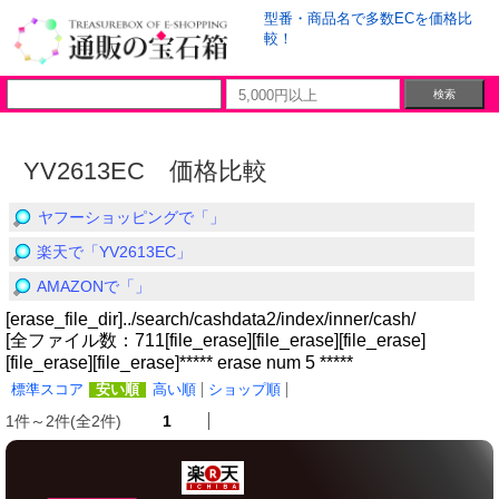
型番・商品名で多数ECを価格比
較！
YV2613EC 価格比較
ヤフーショッピングで「」
楽天で「YV2613EC」
AMAZONで「」
[erase_file_dir]../search/cashdata2/index/inner/cash/
[全ファイル数：711[file_erase][file_erase][file_erase]
[file_erase][file_erase]***** erase num 5 *****
標準スコア
安い順
高い順
ショップ順
1件～2件(全2件)
1