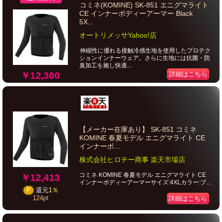
コミネ(KOMINE) SK-851 エニグマライト
CE インナーボディーアーマー Black
5X...
オートリメッサYahoo!店
伸縮性に優れる接触冷感生地を使用したプロテク
ションインナーウェア。さらに生地には抗菌・防
臭加工を施し快適...
￥12,300
詳細はこちら
【メーカー在庫あり】 SK-851 コミネ
KOMINE 春夏モデル エニグマライト CE
インナーボ...
株式会社ヒロチー商事 楽天市場店
コミネ KOMINE 春夏モデル エニグマライト CE
￥12,413
インナーボディーアーマーサイズ:4XLカラー:ブ...
P
還元
1％
124
pt
詳細はこちら