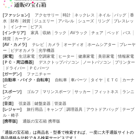
[ファッション]
アクセサリー
│
時計
│
ネックレス
│
ネイル
│
バッグ
│
香
水
│
財布
│
雑貨
│
ジュエリー
│
アパレル
│
シューズ
│
リング
│
ブレスレッ
ト
│
インナー
│
ピアス
[インテリア]
家具
│
収納
│
ラック
│
AVラック
│
チェア
│
ベッド
│
バス
│
雑貨
│
カーテン
[AV・カメラ]
テレビ
│
カメラ
│
オーディオ
│
ホームシアター
│
プレーヤ
ー
│
ビデオカメラ
│
光学機器
[家電]
生活家電
│
空調家電
│
ヒーター
│
健康家電
│
美容家電
│
情報家電
[ＰＣ・周辺機器]
デスクトップパソコン
│
ノートパソコン
│
プリンター
│
ドライバー
│
ＰＣパーツ
[ガーデン]
ファニチャー
[自動車・バイク・自転車]
自転車
│
車パーツ
│
タイヤ
│
ＥＴＣ
│
カーナ
ビ
[スポーツ]
ゴルフ
│
マリンスポーツ
│
サッカー
│
フィットネス
│
ランニ
ング
[音楽]
弦楽器
│
鍵盤楽器
│
管楽器
[レジャー]
旅行用品
│
キャンプ
│
調理器具
│
アウトドアバッグ
│
テーブ
ル・椅子
[携帯版]
通販の宝石箱 携帯版
「通販の宝石箱」は商品名・型番で検索すれば、一度に大手通販サイトの
商品価格を比較できる検索サービスです！