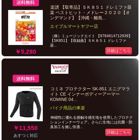
楽譜 【取寄品】ＳＫ８５１ ドレミファ器
楽 ベストヒット・メドレー２０２０【オ
ンデマンド】【沖縄・離島...
エイブルマートヤフー店
（株）ミュージックエイト 【9784814712939】
【SK851】【収録曲】ＳＫ８５１ ドレミファ
器...
￥5,280
詳細はこちら
コミネ プロテクター SK-851 エニグマラ
イト CE インナーボディーアーマー
KOMINE 04...
バイク用品の車楽
伸縮性に優れる接触冷感生地を使用したプロテク
ションインナーウェア。さらに生地には抗菌・防
￥11,550
臭加工を施し快適...
詳細はこちら
あすつく対応