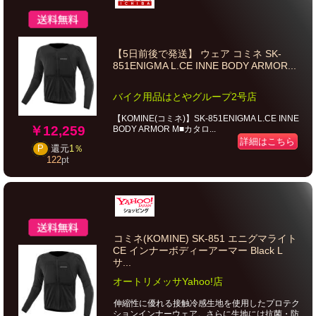
【5日前後で発送】 ウェア コミネ SK-
851ENIGMA L.CE INNE BODY ARMOR...
バイク用品はとやグループ2号店
【KOMINE(コミネ)】SK-851ENIGMA L.CE INNE
￥12,259
BODY ARMOR M■カタロ...
詳細はこちら
P
還元
1％
122
pt
コミネ(KOMINE) SK-851 エニグマライト
CE インナーボディーアーマー Black L
サ...
オートリメッサYahoo!店
伸縮性に優れる接触冷感生地を使用したプロテク
ションインナーウェア。さらに生地には抗菌・防