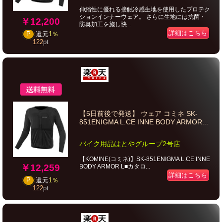
伸縮性に優れる接触冷感生地を使用したプロテク
ションインナーウェア。 さらに生地には抗菌・
￥12,200
防臭加工を施し快...
詳細はこちら
P
還元
1％
122
pt
【5日前後で発送】 ウェア コミネ SK-
851ENIGMA L.CE INNE BODY ARMOR...
バイク用品はとやグループ2号店
【KOMINE(コミネ)】SK-851ENIGMA L.CE INNE
￥12,259
BODY ARMOR L■カタロ...
詳細はこちら
P
還元
1％
122
pt