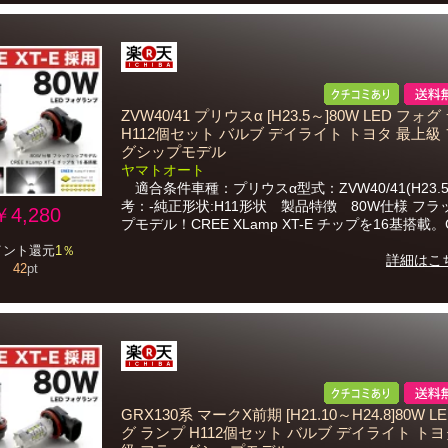
ZVW40/41 プリウスα [H23.5～]80W LED フォ
H112個セット バルブ デイライト トヨタ 最上級
グシップモデル
ヤマトオート
適合条件車種：プリウスα型式：ZVW40/41(H23.
考：-純正形状:H11形状 製品特徴 80W仕様 フラ
￥4,280
プモデル！CREE XLamp XT-E チップを16基搭載。CR
イント還元
1％
詳細はこ
42
pt
GRX130系 マークX前期 [H21.10～H24.8]80W L
グ ランプ H112個セット バルブ デイライト トヨ