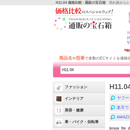
H11.04 価格比較 - 通販の宝石箱
売れ筋からレ
商品名
型番
や
で多数のECサイトを価格
H11.
ファッション
ヤフー
インテリア
楽天で
美容・健康
AMA
車・バイク・自転車
[erase_file_d