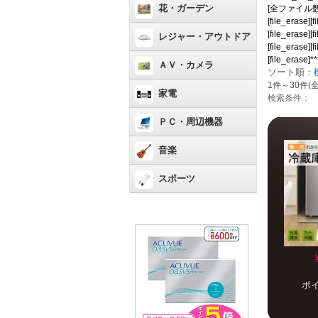
花・ガーデン
[全ファイル数：741[
[file_erase][f
[file_erase][f
レジャー・アウトドア
[file_erase][f
[file_erase]*
ＡＶ・カメラ
ソート順：
1件～30件(全
家電
検索条件：
ＰＣ・周辺機器
音楽
スポーツ
ポ