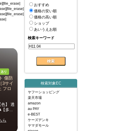
][file_erase]
おすすめ
rase][file_erase]
価格の安い順
rase][file_erase]
価格の高い順
rase]
ショップ
あいうえお順
検索キーワード
ト 傷防
［3サイ
検索対象EC
止 フロ
ヤフーショッピング
楽天市場
amazon
【色】 透
au PAY
【多...
e-BEST
ちら
ケーズデンキ
ヤマダモール