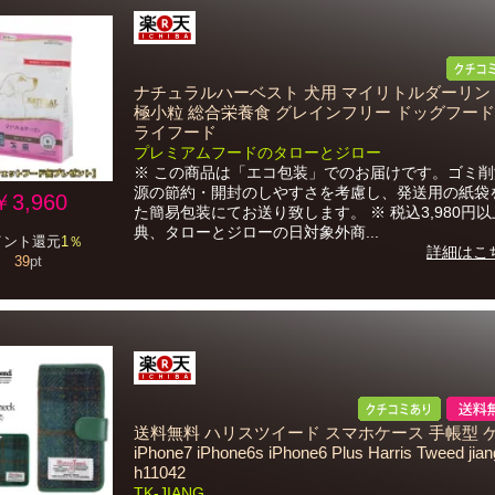
ナチュラルハーベスト 犬用 マイリトルダーリン 1.
極小粒 総合栄養食 グレインフリー ドッグフード
ライフード
プレミアムフードのタローとジロー
※ この商品は「エコ包装」でのお届けです。ゴミ
源の節約・開封のしやすさを考慮し、発送用の紙袋
￥3,960
た簡易包装にてお送り致します。 ※ 税込3,980円
典、タローとジローの日対象外商...
イント還元
1％
詳細はこ
39
pt
送料無料 ハリスツイード スマホケース 手帳型 
iPhone7 iPhone6s iPhone6 Plus Harris Tweed jian
h11042
TK-JIANG