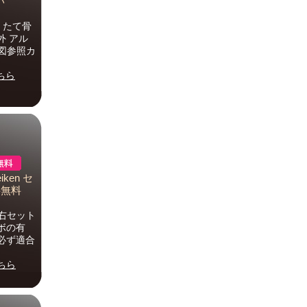
い
 たて骨
外 アル
細図参照カ
ちら
ken セ
送料無料
右セット
ボの有
必ず適合
ちら