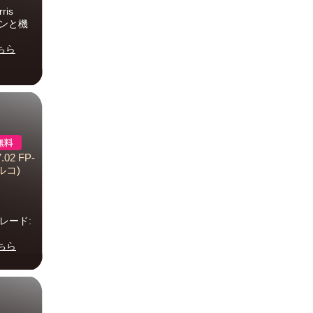
is
ザインと機
ちら
2 FP-
ルコ)
:
グレード:
ちら