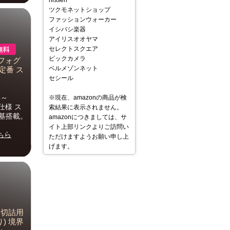
nissen
ツクモネットショップ
ファッションウォーカー
イシバシ楽器
アイリスオオヤマ
セレクトスクエア
ビックカメラ
D フォグ
ベルメゾンネット
定番 ス
セシール
5～
※現在、amazonの商品が検
仕様 ス
索結果に表示されません。
0基搭載。
amazonにつきましては、サ
イト上部リンクよりご訪問い
ちら
ただけますようお願い申し上
げます。
 切詰用
) 境界