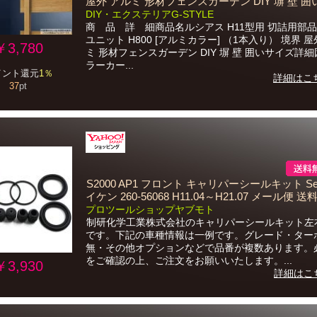
屋外 アルミ 形材フェンスガーデン DIY 塀 壁 囲
DIY・エクステリアG-STYLE
商 品 詳 細商品名ルシアス H11型用 切詰用部品
ユニット H800 [アルミカラー] （1本入り） 境界 屋
￥3,780
ミ 形材フェンスガーデン DIY 塀 壁 囲いサイズ詳
ラーカー...
イント還元
1％
詳細はこ
37
pt
S2000 AP1 フロント キャリパーシールキット Sei
イケン 260-56068 H11.04～H21.07 メール便 
プロツールショップヤブモト
制研化学工業株式会社のキャリパーシールキット左
です。下記の車種情報は一例です。グレード・ター
無・その他オプションなどで品番が複数あります。
をご確認の上、ご注文をお願いいたします。...
￥3,930
詳細はこ