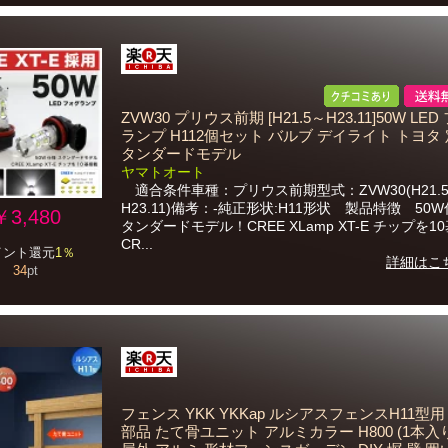
ZVW30 プリウス前期 [H21.5～H23.11]50W LE
ランプ H112個セット バルブ デイライト トヨタ 
タンダードモデル
ヤマトオート
適合条件車種：プリウス前期型式：ZVW30(H21.
H23.11)備考：-純正形状:H11形状 製品特徴 50W
￥3,480
タンダードモデル！CREE XLamp XT-E チップを1
CR...
イント還元
1％
詳細はこ
34
pt
フェンス YKK YKKap ルシアスフェンスH11型用
部品 たて骨ユニット アルミカラー H800 (1本入り