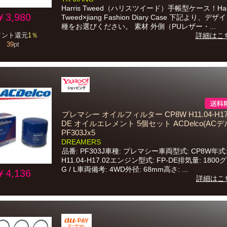
Harris Tweed（ハリスツイード）手帳型ケース！Harr
￥3,980
Tweed×jiang Fashion Diary Case 下記より、デ
種をお選びください。 素材 外側（PUレザー・...
イント還元
1％
詳細はこ
39
pt
プレマシー オイルフィルター CP8W H11.04-H17.0
DE オイルエレメント 5個セット ACDelco(ACデ
PF303Jx5
DREAMERS
品番: PF303J車種: プレマシー車両型式: CP8W年式
H11.04-H17.02エンジン型式: FP-DE排気量: 1800
G / L車両備考: 4WD外径: 68mm高さ: ...
￥4,136
詳細はこ