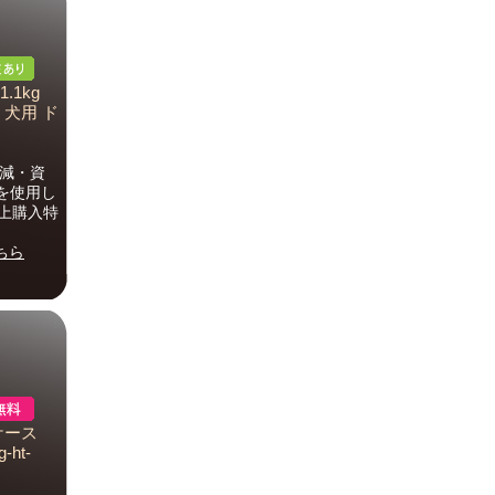
1kg
 犬用 ド
削減・資
を使用し
以上購入特
ちら
ケース
g-ht-