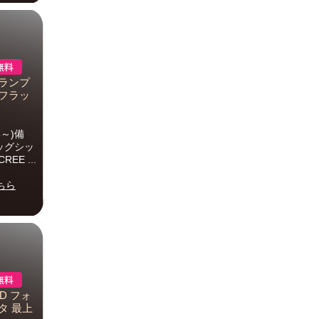
グ ランプ
 フラッ
5～)備
ッグシッ
EE ...
ちら
ED フォ
タ 最上