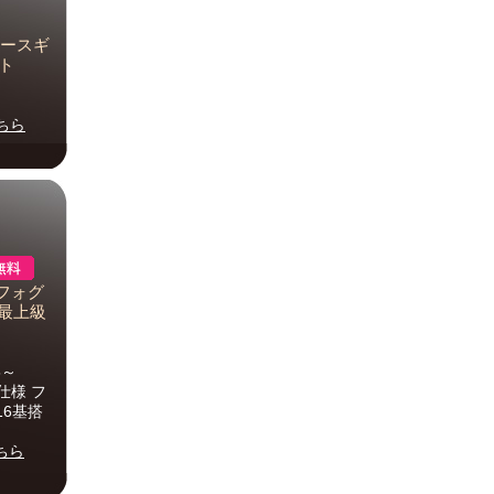
ペースギ
ット
ちら
D フォグ
 最上級
5～
仕様 フ
16基搭
ちら