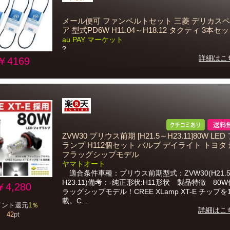
メール便可 ファンベルトセット 三菱 デリカス
ア 型式PD6W H11.04～H18.12 タクティ 3本セ
au PAY マーケット
?
詳細はこ
￥4169
ZVW30 プリウス前期 [H21.5～H23.11]80W LE
ランプ H112個セット バルブ デイライト トヨタ
フラッグシップモデル
ヤマトオート
適合条件車種：プリウス前期型式：ZVW30(H21.
H23.11)備考：-純正形状:H11形状 製品特徴 80W
￥4,280
ラッグシップモデル！CREE XLamp XT-E チップを
載。C...
イント還元
1％
詳細はこ
42
pt