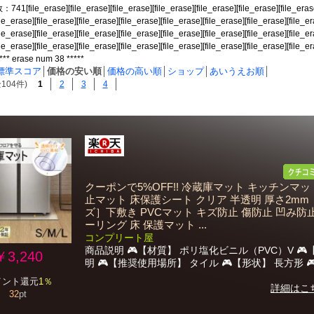
file_erase][file_erase][file_erase][file_erase][file_erase][file_erase][file_erase
ile_erase][file_erase][file_erase][file_erase][file_erase][file_erase][file_erase][file_e
ile_erase][file_erase][file_erase][file_erase][file_erase][file_erase][file_erase][file_e
ile_erase][file_erase][file_erase][file_erase][file_erase][file_erase][file_erase][file_e
**** erase num 38 *****
標準スコア
│
価格の安い順
│
価格の高い順
│
ショップ
│
あいうえお順
│
104件)
1
2
3
4
クーポンで5%OFF!! 冷蔵庫マット キッチンマッ
止マット 床保護シート クリア 半透明 厚さ2mm
ズ］下敷き PVCマット キズ防止 傷防止 凹み防
ーリング 床 保護マット ...
コンプリート屋
商品説明 🎮【材質】 ポリ塩化ビニル（PVC）V 🎮
￥3,240
明 🎮【推奨使用場所】 タイル 🎮【形状】 長方形 🎮
イント還元
1％
詳細はこ
32
pt