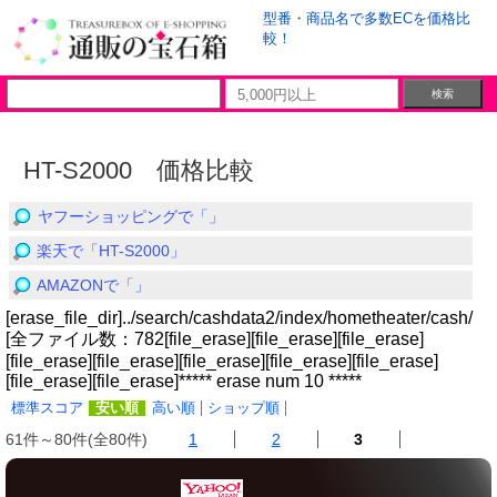
型番・商品名で多数ECを価格比
較！
HT-S2000 価格比較
ヤフーショッピングで「」
楽天で「HT-S2000」
AMAZONで「」
[erase_file_dir]../search/cashdata2/index/hometheater/cash/
[全ファイル数：782[file_erase][file_erase][file_erase]
[file_erase][file_erase][file_erase][file_erase][file_erase]
[file_erase][file_erase]***** erase num 10 *****
標準スコア
安い順
高い順
ショップ順
61件～80件(全80件)
1
2
3