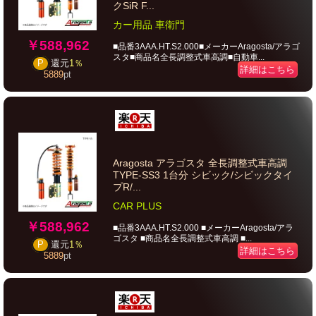
クSiR F...
カー用品 車衛門
￥588,962
■品番3AAA.HT.S2.000■メーカーAragosta/アラゴ
スタ■商品名全長調整式車高調■自動車...
P
還元
1％
詳細はこちら
5889
pt
Aragosta アラゴスタ 全長調整式車高調
TYPE-SS3 1台分 シビック/シビックタイ
プR/...
CAR PLUS
￥588,962
■品番3AAA.HT.S2.000 ■メーカーAragosta/アラ
ゴスタ ■商品名全長調整式車高調 ■...
P
還元
1％
詳細はこちら
5889
pt