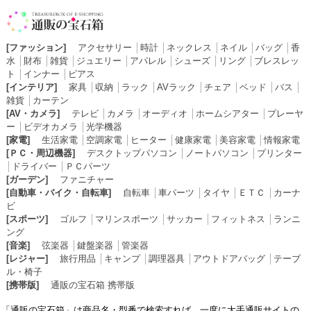
[ファッション]
アクセサリー
│
時計
│
ネックレス
│
ネイル
│
バッグ
│
香
水
│
財布
│
雑貨
│
ジュエリー
│
アパレル
│
シューズ
│
リング
│
ブレスレッ
ト
│
インナー
│
ピアス
[インテリア]
家具
│
収納
│
ラック
│
AVラック
│
チェア
│
ベッド
│
バス
│
雑貨
│
カーテン
[AV・カメラ]
テレビ
│
カメラ
│
オーディオ
│
ホームシアター
│
プレーヤ
ー
│
ビデオカメラ
│
光学機器
[家電]
生活家電
│
空調家電
│
ヒーター
│
健康家電
│
美容家電
│
情報家電
[ＰＣ・周辺機器]
デスクトップパソコン
│
ノートパソコン
│
プリンター
│
ドライバー
│
ＰＣパーツ
[ガーデン]
ファニチャー
[自動車・バイク・自転車]
自転車
│
車パーツ
│
タイヤ
│
ＥＴＣ
│
カーナ
ビ
[スポーツ]
ゴルフ
│
マリンスポーツ
│
サッカー
│
フィットネス
│
ランニ
ング
[音楽]
弦楽器
│
鍵盤楽器
│
管楽器
[レジャー]
旅行用品
│
キャンプ
│
調理器具
│
アウトドアバッグ
│
テーブ
ル・椅子
[携帯版]
通販の宝石箱 携帯版
「通販の宝石箱」は商品名・型番で検索すれば、一度に大手通販サイトの