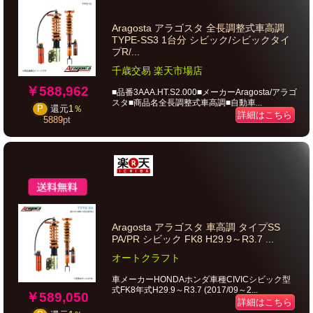
Aragosta アラゴスタ 全長調整式車高調
TYPE-SS3 1台分 シビック/シビックタイ
プR/...
千歳交易 楽天市場店
￥588,962
■品番3AAA.HT.S2.000■メーカーAragosta/アラゴ
スタ■商品名全長調整式車高調■自動車...
P
還元
1％
詳細はこちら
5889
pt
Aragosta アラゴスタ 車高調 タイプSS
PA/PR シビック FK8 H29.9～R3.7 ...
オートクラフト
車メーカーHONDAホンダ車種CIVICシビック型
式FK8年式H29.9～R3.7 (2017/09～2...
￥589,050
詳細はこちら