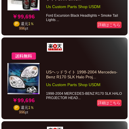
Us Custom Parts Shop USDM
￥99,696
Ford Excursion Black Headlights + Smoke Tail
Lights ...
P
還元
1％
詳細はこちら
996
pt
USヘッドライト 1998-2004 Mercedes-
Benz R170 SLK Halo Proj...
Us Custom Parts Shop USDM
1998-2004 MERCEDES-BENZ R170 SLK HALO
PROJECTOR HEAD...
￥99,696
詳細はこちら
P
還元
1％
996
pt