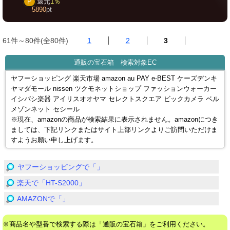
P
還元
1％
5890
pt
61件～80件(全80件)
1
2
3
通販の宝石箱 検索対象EC
ヤフーショッピング 楽天市場 amazon au PAY e-BEST ケーズデンキ
ヤマダモール nissen ツクモネットショップ ファッションウォーカー
イシバシ楽器 アイリスオオヤマ セレクトスクエア ビックカメラ ベル
メゾンネット セシール
※現在、amazonの商品が検索結果に表示されません。amazonにつき
ましては、下記リンクまたはサイト上部リンクよりご訪問いただけま
すようお願い申し上げます。
ヤフーショッピングで「」
楽天で「HT-S2000」
AMAZONで「」
※商品名や型番で検索する際は「通販の宝石箱」をご利用ください。