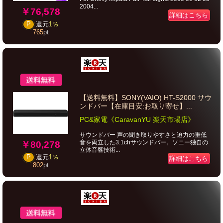
2004...
￥76,578
詳細はこちら
P
還元
1％
765
pt
【送料無料】SONY(VAIO) HT-S2000 サウ
ンドバー【在庫目安:お取り寄せ】...
PC&家電《CaravanYU 楽天市場店》
サウンドバー 声の聞き取りやすさと迫力の重低
音を両立した3.1chサウンドバー。ソニー独自の
￥80,278
立体音響技術...
P
還元
1％
詳細はこちら
802
pt