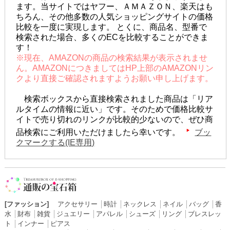
ます。当サイトではヤフー、ＡＭＡＺＯＮ、楽天はも
ちろん、その他多数の人気ショッピングサイトの価格
比較を一度に実現します。 とくに、商品名、型番で
検索された場合、多くのECを比較することができま
す！
※現在、AMAZONの商品の検索結果が表示されませ
ん。AMAZONにつきましてはHP上部のAMAZONリン
クより直接ご確認されますようお願い申し上げます。
検索ボックスから直接検索されました商品は「リア
ルタイムの情報に近い」です。そのためで価格比較サ
イトで売り切れのリンクが比較的少ないので、ぜひ商
品検索にご利用いただけましたら幸いです。
ブッ
クマークする(IE専用)
[ファッション]
アクセサリー
│
時計
│
ネックレス
│
ネイル
│
バッグ
│
香
水
│
財布
│
雑貨
│
ジュエリー
│
アパレル
│
シューズ
│
リング
│
ブレスレッ
ト
│
インナー
│
ピアス