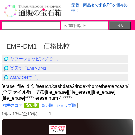
型番・商品名で多数ECを価格比
較！
EMP-DM1 価格比較
ヤフーショッピングで「」
楽天で「EMP-DM1」
AMAZONで「」
[erase_file_dir]../search/cashdata2/index/hometheater/cash/
[全ファイル数：770[file_erase][file_erase][file_erase]
[file_erase]***** erase num 4 *****
標準スコア
安い順
高い順
ショップ順
1件～13件(全13件)
1