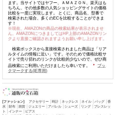
ます。当サイトではヤフー、ＡＭＡＺＯＮ、楽天はも
ちろん、その他多数の人気ショッピングサイトの価格
比較を一度に実現します。 とくに、商品名、型番で
検索された場合、多くのECを比較することができま
す！
※現在、AMAZONの商品の検索結果が表示されませ
ん。AMAZONにつきましてはHP上部のAMAZONリン
クより直接ご確認されますようお願い申し上げます。
検索ボックスから直接検索されました商品は「リア
ルタイムの情報に近い」です。そのためで価格比較サ
イトで売り切れのリンクが比較的少ないので、ぜひ商
品検索にご利用いただけましたら幸いです。
ブッ
クマークする(IE専用)
[ファッション]
アクセサリー
│
時計
│
ネックレス
│
ネイル
│
バッグ
│
香
水
│
財布
│
雑貨
│
ジュエリー
│
アパレル
│
シューズ
│
リング
│
ブレスレッ
ト
│
インナー
│
ピアス