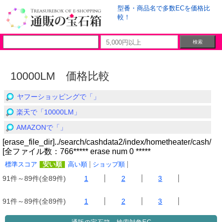
型番・商品名で多数ECを価格比
較！
10000LM 価格比較
ヤフーショッピングで「」
楽天で「10000LM」
AMAZONで「」
[erase_file_dir]../search/cashdata2/index/hometheater/cash/
[全ファイル数：766***** erase num 0 *****
標準スコア
安い順
高い順
ショップ順
91件～89件(全89件)
1
2
3
91件～89件(全89件)
1
2
3