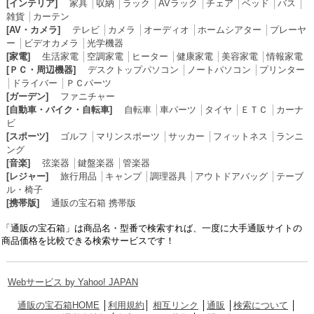
[インテリア]
家具
│
収納
│
ラック
│
AVラック
│
チェア
│
ベッド
│
バス
│
雑貨
│
カーテン
[AV・カメラ]
テレビ
│
カメラ
│
オーディオ
│
ホームシアター
│
プレーヤ
ー
│
ビデオカメラ
│
光学機器
[家電]
生活家電
│
空調家電
│
ヒーター
│
健康家電
│
美容家電
│
情報家電
[ＰＣ・周辺機器]
デスクトップパソコン
│
ノートパソコン
│
プリンター
│
ドライバー
│
ＰＣパーツ
[ガーデン]
ファニチャー
[自動車・バイク・自転車]
自転車
│
車パーツ
│
タイヤ
│
ＥＴＣ
│
カーナ
ビ
[スポーツ]
ゴルフ
│
マリンスポーツ
│
サッカー
│
フィットネス
│
ランニ
ング
[音楽]
弦楽器
│
鍵盤楽器
│
管楽器
[レジャー]
旅行用品
│
キャンプ
│
調理器具
│
アウトドアバッグ
│
テーブ
ル・椅子
[携帯版]
通販の宝石箱 携帯版
「通販の宝石箱」は商品名・型番で検索すれば、一度に大手通販サイトの
商品価格を比較できる検索サービスです！
Webサービス by Yahoo! JAPAN
通販の宝石箱HOME
│
利用規約
│
相互リンク
│
通販
│
検索について
│